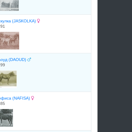
скулка (JASKOLKA)
891
аоуд (DAOUD)
899
ефиса (NAFISA)
885