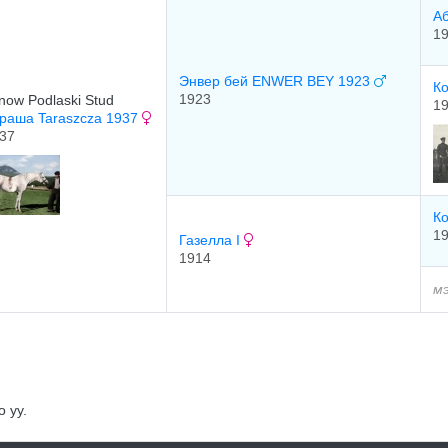
Аб
1
Энвер бей ENWER BEY 1923
К
1923
now Podlaski Stud
1
раша Taraszcza 1937
37
К
1
Газелла I
1914
м
 уу.