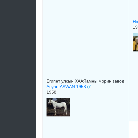
На
19
Египет улсын ХААЯамны морин завод
Асуан ASWAN 1958
1958