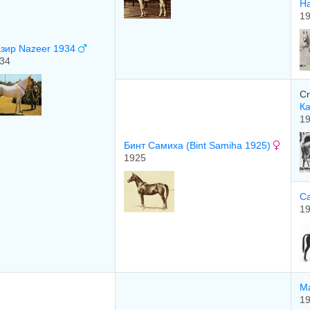
На
1
зир Nazeer 1934
34
Cr
К
1
Бинт Самиха (Bint Samiha 1925)
1925
С
1
М
1