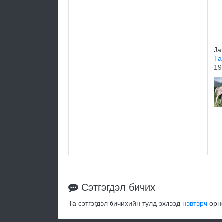
Ja
Та
19
Сэтгэгдэл бичих
Та сэтгэгдэл бичихийн тулд эхлээд
нэвтэрч
орно