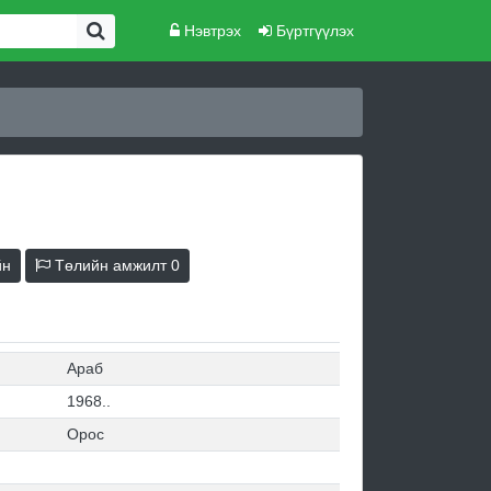
Нэвтрэх
Бүртгүүлэх
йн
Төлийн амжилт
0
Араб
1968..
Орос