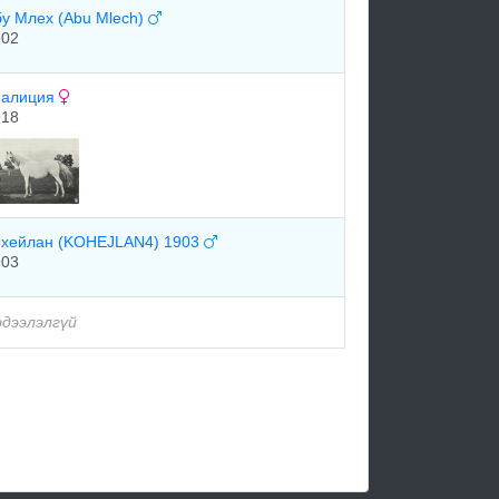
у Млех (Abu Mlech)
902
оалиция
918
охейлан (KOHEJLAN4) 1903
903
эдээлэлгүй