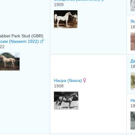
1909
Я
1
abbet Park Stud (GBR)
сим (Naseem 1922)
22
Д
1
Насра (Nasra)
1908
Н
1