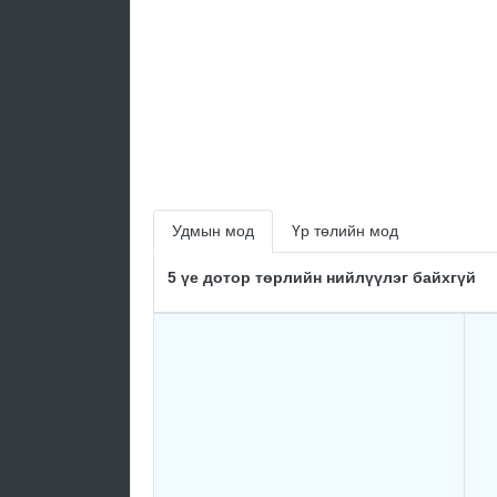
Удмын мод
Үр төлийн мод
5 үе дотор төрлийн нийлүүлэг байхгүй