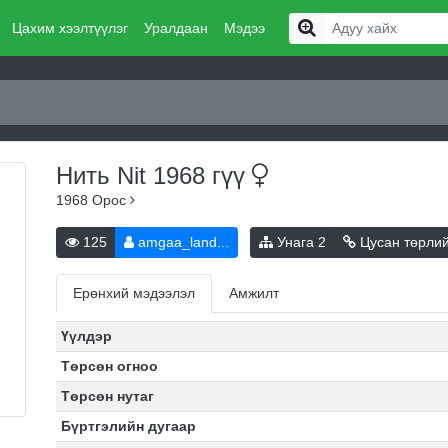
Цахим хээлтүүлэг
Уралдаан
Мэдээ
Нить Nit 1968
гүү
1968
Орос
125
amgaa_land...
Унага
2
Цусан төрли
Ерөнхий мэдээлэл
Амжилт
Үүлдэр
Төрсөн огноо
Төрсөн нутаг
Бүртгэлийн дугаар