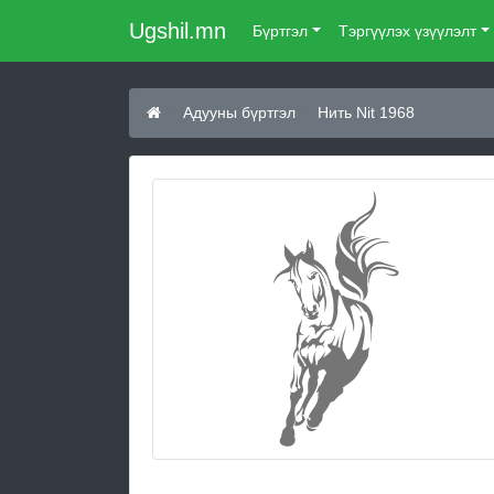
Ugshil.mn
Бүртгэл
Тэргүүлэх үзүүлэлт
Адууны бүртгэл
Нить Nit 1968