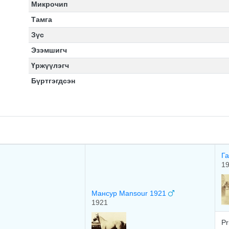
Микрочип
Тамга
Зүс
Эзэмшигч
Үржүүлэгч
Бүртгэгдсэн
Га
1
Мансур Mansour 1921
1921
Pr