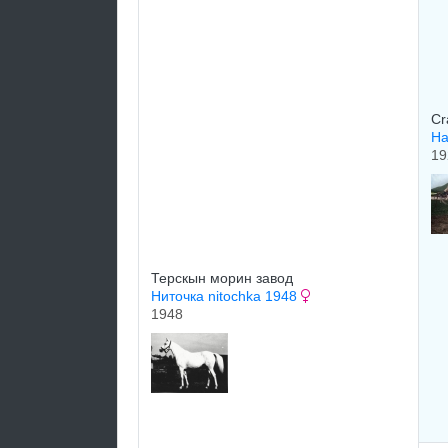
Cr
На
19
Терскын морин завод
Ниточка nitochka 1948
1948