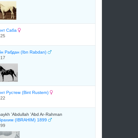
инт Саба
925
н Рабдан (Ibn Rabdan)
917
нт Рустем (Bint Rustem)
922
aykh 'Abdullah 'Abd Ar-Rahman
брахим (IBRAHIM) 1899
899