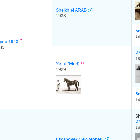
Sheikh el ARAB
1933
Б
1
рея 1943
43
Иб
1
Хинд (Hind)
1929
Би
1
Sh
И
1
Сковронек (Skowronek)