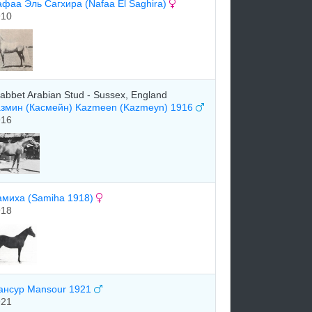
фаа Эль Сагхира (Nafaa El Saghira)
910
abbet Arabian Stud - Sussex, England
азмин (Касмейн) Kazmeen (Kazmeyn) 1916
916
амиха (Samiha 1918)
918
ансур Mansour 1921
921