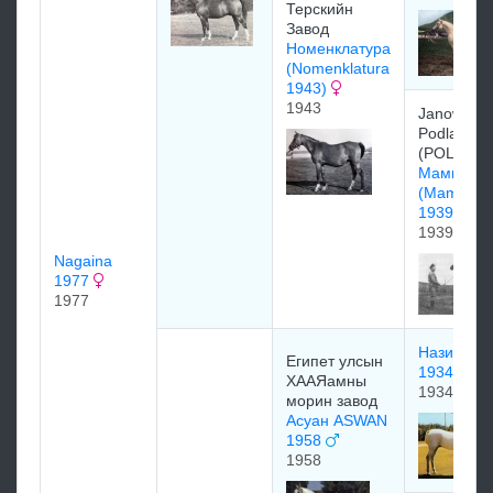
Терскийн
Завод
Номенклатура
(Nomenklatura
1943)
1943
Janow
Podlaski S
(POL)
Маммона
(Mammon
1939)
1939
Nagaina
1977
1977
Назир Naz
Египет улсын
1934
ХААЯамны
1934
морин завод
Асуан ASWAN
1958
1958