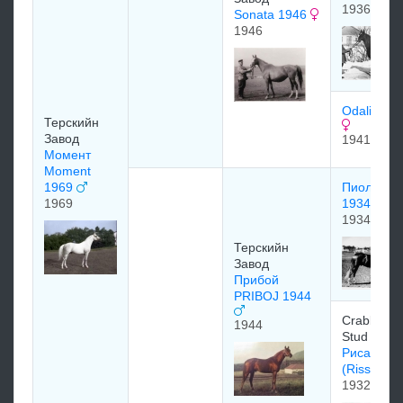
1936
Sonata 1946
1946
Odaliska 
Терскийн
Завод
1941
Момент
Moment
1969
Пиолун Pi
1969
1934
1934
Терскийн
Завод
Прибой
PRIBOJ 1944
Crabbet P
1944
Stud (GBR
Рисальма
(Rissalma
1932