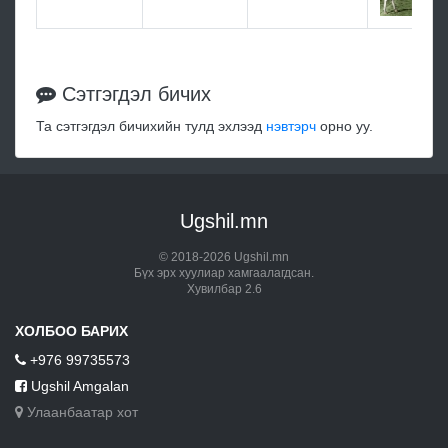
Сэтгэгдэл бичих
Та сэтгэгдэл бичихийн тулд эхлээд
нэвтэрч
орно уу.
Ugshil.mn
© 2018-2026 Ugshil.mn
Бүх эрх хуулиар хамгаалагдсан.
Хувилбар 2.6
ХОЛБОО БАРИХ
+976 99735573
Ugshil Amgalan
Улаанбаатар хот