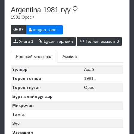
Argentina 1981
гүү
1981
Орос
67
amgaa_land...
Унага
1
Цусан төрлийн
Төлийн амжилт
0
Ерөнхий мэдээлэл
Амжилт
Үүлдэр
Араб
Төрсөн огноо
1981..
Төрсөн нутаг
Орос
Бүртгэлийн дугаар
Микрочип
Тамга
Зүс
Эзэмшигч