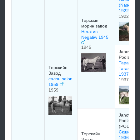
(Naseem
1922)
1922
Терскын
морин завод
Негатив
Negatiw 1945
1945
Janow
Podlaski S
Тараша
Терскийн
Taraszcza
Завод
1937
салон salon
1937
1959
1959
Janow
Podlaski S
(POL)
Скшип (Sk
Терскийн
1936)
Завод