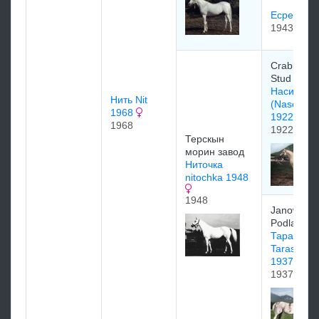
Есрея 19
1943
Crabbet P
Stud (GBR
Насим
Нить Nit
(Naseem
1968
1922)
1968
1922
Терскын
морин завод
Ниточка
nitochka 1948
1948
Janow
Podlaski S
Тараша
Taraszcza
1937
1937