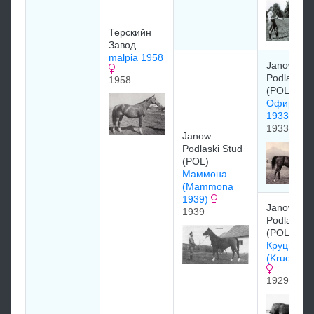
Терскийн
Завод
malpia 1958
Janow
Podlaski S
1958
(POL)
Офир (Ofi
1933
1933
Janow
Podlaski Stud
(POL)
Маммона
(Mammona
1939)
Janow
1939
Podlaski S
(POL)
Круцица
(Krucica 1
1929