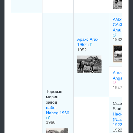
АМУРАТ
САХИБ
Amurath S
Аракс Arax
1932
1952
1952
Ангара
Angara 19
1947
Терскын
морин
завод
Crabbet P
набег
Stud (GBR
Nabeg 1966
Насим
(Naseem
1966
1922)
1922