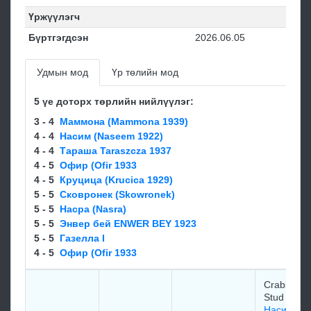
Үржүүлэгч
Бүртгэгдсэн
2026.06.05
Удмын мод
Үр төлийн мод
5 үе доторх төрлийн нийлүүлэг:
3 - 4
Маммона (Mammona 1939)
4 - 4
Насим (Naseem 1922)
4 - 4
Тараша Taraszcza 1937
4 - 5
Офир (Ofir 1933
4 - 5
Круцица (Krucica 1929)
5 - 5
Сковронек (Skowronek)
5 - 5
Насра (Nasra)
5 - 5
Энвер бей ENWER BEY 1923
5 - 5
Газелла I
4 - 5
Офир (Ofir 1933
Crabbet P
Stud (GBR
Насим