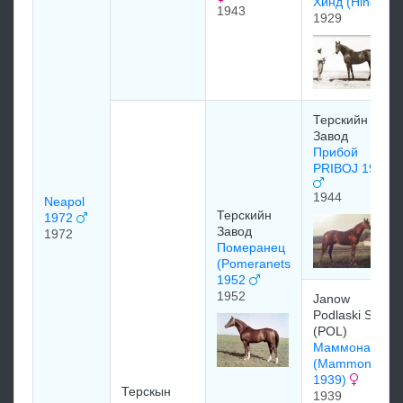
Хинд (Hind)
1943
1929
Терскийн
Завод
Прибой
PRIBOJ 1944
1944
Neapol
Терскийн
1972
Завод
1972
Померанец
(Pomeranets
1952
1952
Janow
Podlaski Stud
(POL)
Маммона
(Mammona
1939)
Терскын
1939