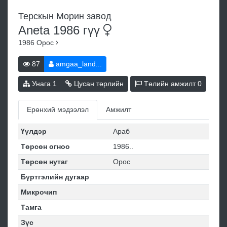
Терскын Морин завод
Aneta 1986
гүү
1986
Орос
87
amgaa_land...
Унага
1
Цусан төрлийн
Төлийн амжилт
0
Ерөнхий мэдээлэл
Амжилт
Үүлдэр
Араб
Төрсөн огноо
1986..
Төрсөн нутаг
Орос
Бүртгэлийн дугаар
Микрочип
Тамга
Зүс