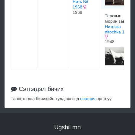
Нить Nit
1968
1968
Терскын
морин завод
Ниточка
nitochka 1948
1948
Сэтгэгдэл бичих
Та сэтгэгдэл бичихийн тулд эхлээд
нэвтэрч
орно уу.
Ugshil.mn