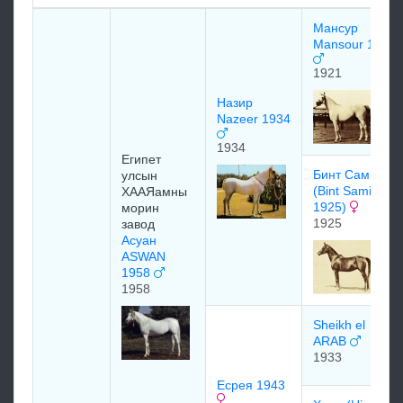
Мансур
Mansour 1921
1921
Назир
Nazeer 1934
1934
Египет
Бинт Самиха
улсын
(Bint Samiha
ХААЯамны
1925)
морин
1925
завод
Асуан
ASWAN
1958
1958
Sheikh el
ARAB
1933
Есрея 1943