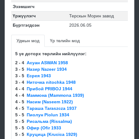
Эзэмшигч
Үржүүлэгч
Терскын Морин завод
Бүртгэгдсэн
2026.06.05
Удмын мод
Үр төлийн мод
5 үе доторх төрлийн нийлүүлэг:
2 - 4
Асуан ASWAN 1958
3 - 5
Назир Nazeer 1934
3 - 5
Есрея 1943
3 - 4
Ниточка nitochka 1948
4 - 4
Прибой PRIBOJ 1944
4 - 4
Маммона (Mammona 1939)
4 - 5
Насим (Naseem 1922)
4 - 5
Тараша Taraszcza 1937
5 - 5
Пиолун Piolun 1934
5 - 5
Рисальма (Rissalma)
5 - 5
Офир (Ofir 1933
5 - 5
Круцица (Krucica 1929)