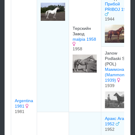
Прибой
PRIBOJ 1944
1944
Терскийн
Завод
malpia 1958
1958
Janow
Podlaski Stud
(POL)
Маммона
(Mammona
1939)
1939
Argentina
1981
1981
Аракс Arax
1952
1952