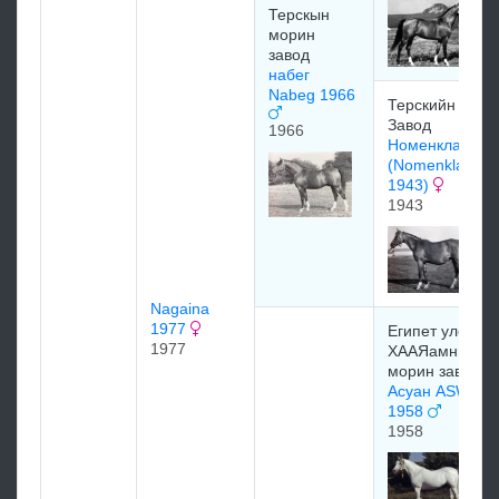
Терскын
морин
завод
набег
Nabeg 1966
Терскийн
Завод
1966
Номенклатура
(Nomenklatura
1943)
1943
Nagaina
1977
Египет улсын
1977
ХААЯамны
морин завод
Асуан ASWAN
1958
1958