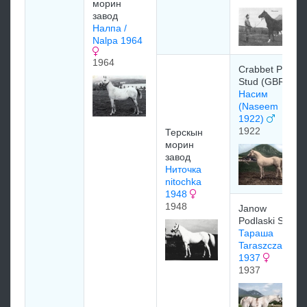
морин
завод
Налпа /
Nalpa 1964
1964
Crabbet Park
Stud (GBR)
Насим
(Naseem
1922)
1922
Терскын
морин
завод
Ниточка
nitochka
1948
1948
Janow
Podlaski Stud
Тараша
Taraszcza
1937
1937