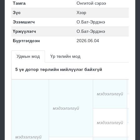
Тамга
Онгитой сэрээ
Зүс
Хээр
Эзэмшигч
О.Бат-Эрдэнэ
Үржүүлэгч
О.Бат-Эрдэнэ
Бүртгэгдсэн
2026.06.04
Удмын мод
Үр төлийн мод
5 үе дотор төрлийн нийлүүлэг байхгүй
мэд
мэдээлэлгүй
мэд
мэдээлэлгүй
мэд
мэдээлэлгүй
мэд
мэдээлэлгүй