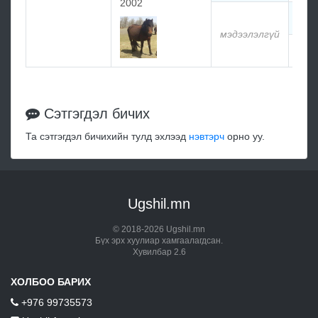
2002
мэд
мэдээлэлгүй
мэд
Сэтгэгдэл бичих
Та сэтгэгдэл бичихийн тулд эхлээд
нэвтэрч
орно уу.
Ugshil.mn
© 2018-2026 Ugshil.mn
Бүх эрх хуулиар хамгаалагдсан.
Хувилбар 2.6
ХОЛБОО БАРИХ
+976 99735573