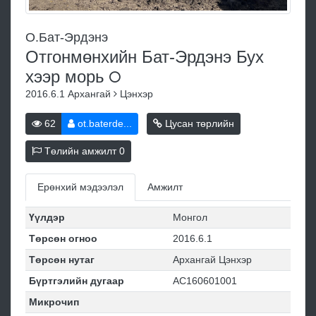
О.Бат-Эрдэнэ
Отгонмөнхийн Бат-Эрдэнэ Бух
хээр
морь
2016.6.1
Архангай
Цэнхэр
62
ot.baterde...
Цусан төрлийн
Төлийн амжилт
0
Ерөнхий мэдээлэл
Амжилт
Үүлдэр
Монгол
Төрсөн огноо
2016.6.1
Төрсөн нутаг
Архангай Цэнхэр
Бүртгэлийн дугаар
АС160601001
Микрочип