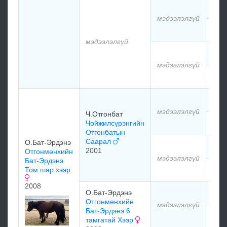
мэд
мэдээлэлгүй
мэд
мэдээлэлгүй
мэд
мэдээлэлгүй
мэд
мэд
мэдээлэлгүй
Ч.Отгонбат
Чойжилсүрэнгийн
мэд
Отгонбатын
Саарал
О.Бат-Эрдэнэ
мэд
2001
Отгонмөнхийн
мэдээлэлгүй
Бат-Эрдэнэ
Том шар хээр
мэд
2008
О.Бат-Эрдэнэ
мэд
Отгонмөнхийн
мэдээлэлгүй
Бат-Эрдэнэ 6
мэд
тамгатай Хээр