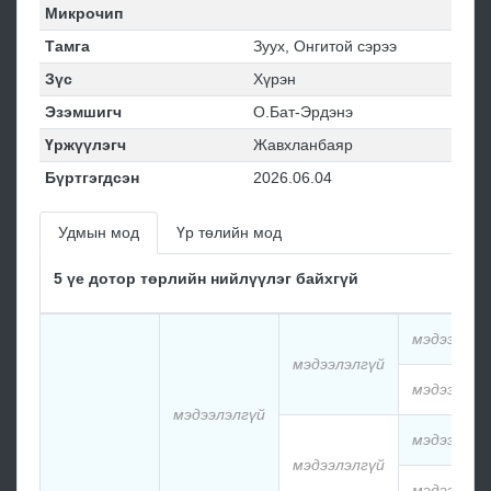
Микрочип
Тамга
Зуух, Онгитой сэрээ
Зүс
Хүрэн
Эзэмшигч
О.Бат-Эрдэнэ
Үржүүлэгч
Жавхланбаяр
Бүртгэгдсэн
2026.06.04
Удмын мод
Үр төлийн мод
5 үе дотор төрлийн нийлүүлэг байхгүй
мэдээлэлг
мэдээлэлгүй
мэдээлэлг
мэдээлэлгүй
мэдээлэлг
мэдээлэлгүй
мэдээлэлг