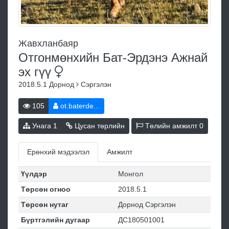
Жавхланбаяр
Отгонмөнхийн Бат-Эрдэнэ Ажнай
эх
гүү
2018.5.1
Дорнод
Сэргэлэн
105
ot.baterde...
Унага
1
Цусан төрлийн
Төлийн амжилт
0
Ерөнхий мэдээлэл
Амжилт
Үүлдэр
Монгол
Төрсөн огноо
2018.5.1
Төрсөн нутаг
Дорнод Сэргэлэн
Бүртгэлийн дугаар
ДС180501001