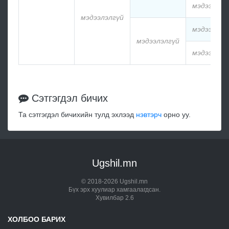
мэдээлэлг
мэдээлэлгүй
мэдээлэлг
мэдээлэлгүй
мэдээлэлг
Сэтгэгдэл бичих
Та сэтгэгдэл бичихийн тулд эхлээд
нэвтэрч
орно уу.
Ugshil.mn
© 2018-2026 Ugshil.mn
Бүх эрх хуулиар хамгаалагдсан.
Хувилбар 2.6
ХОЛБОО БАРИХ