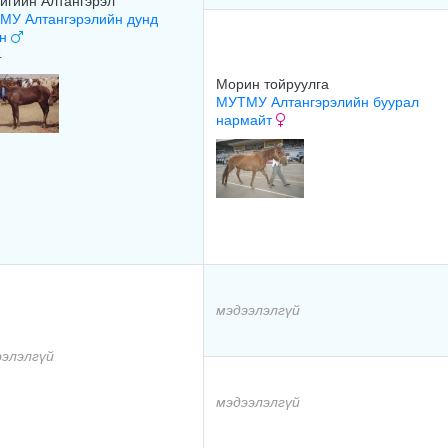
игийн Алтангэрэл
МУ Алтангэрэлийн дунд
эн
4
Морин тойруулга
МУТМУ Алтангэрэлийн буурал
нармайт
мэдээлэлгүй
ээлэлгүй
мэдээлэлгүй