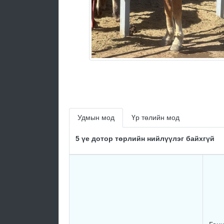
Удмын мод
Үр төлийн мод
5 үе дотор төрлийн нийлүүлэг байхгүй