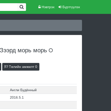
Нэвтрэх
Бүртгүүлэх
 Зээрд морь
морь
Төлийн амжилт
0
Англи Будённый
2016.5.1