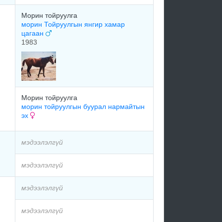
Морин тойруулга
морин Тойруулгын янгир хамар
цагаан
1983
Морин тойруулга
морин тойруулгын буурал нармайтын
эх
мэдээлэлгүй
мэдээлэлгүй
мэдээлэлгүй
мэдээлэлгүй