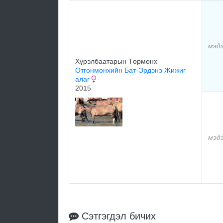
мэд
Хүрэлбаатарын Төрмөнх
Отгонмөнхийн Бат-Эрдэнэ Жижиг
алаг
2015
мэд
Сэтгэгдэл бичих