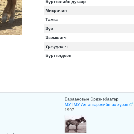
Бүртгэлийн дугаар
Микрочип
Тамга
Зүс
Эзэмшигч
Үржүүлэгч
Бүртгэгдсэн
Бараановын Эрдэнэбаатар
МУТМУ Алтангэрэлийн их хүрэн
1997