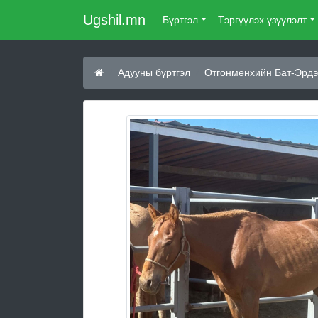
Ugshil.mn
Бүртгэл
Тэргүүлэх үзүүлэлт
Адууны бүртгэл
Отгонмөнхийн Бат-Эрдэ