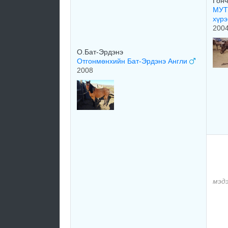
Гонч
МУТ
хүр
200
О.Бат-Эрдэнэ
Отгонмөнхийн Бат-Эрдэнэ Англи
2008
мэд