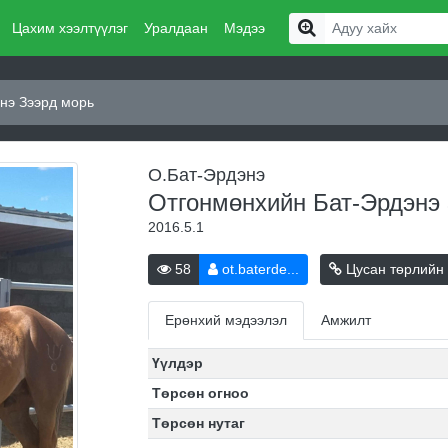
Цахим хээлтүүлэг
Уралдаан
Мэдээ
нэ Зээрд морь
О.Бат-Эрдэнэ
Отгонмөнхийн Бат-Эрдэнэ
2016.5.1
58
ot.baterde...
Цусан төрлийн
Ерөнхий мэдээлэл
Амжилт
Үүлдэр
Төрсөн огноо
Төрсөн нутаг