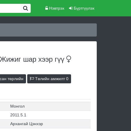
Нэвтрэх
Бүртгүүлэх
 Жижиг шар хээр
гүү
сан төрлийн
Төлийн амжилт
0
Монгол
2011.5.1
Архангай Цэнхэр