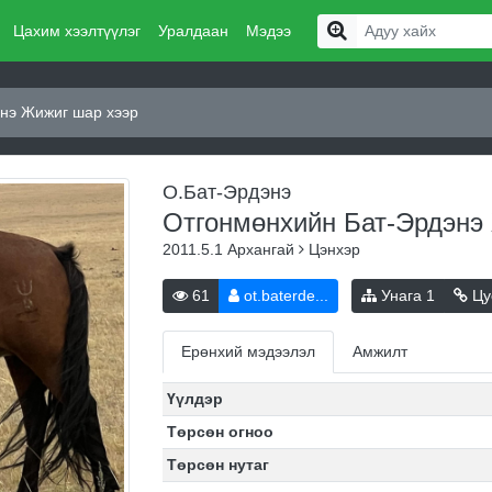
Цахим хээлтүүлэг
Уралдаан
Мэдээ
нэ Жижиг шар хээр
О.Бат-Эрдэнэ
Отгонмөнхийн Бат-Эрдэнэ
2011.5.1
Архангай
Цэнхэр
61
ot.baterde...
Унага
1
Цу
Ерөнхий мэдээлэл
Амжилт
Үүлдэр
Төрсөн огноо
Төрсөн нутаг