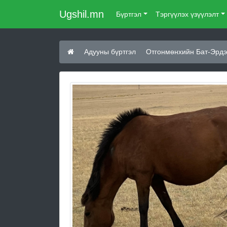
Ugshil.mn
Бүртгэл
Тэргүүлэх үзүүлэлт
Адууны бүртгэл
Отгонмөнхийн Бат-Эрдэ