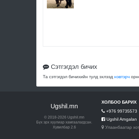
Сэтгэгдэл бичих
Та сэтгэгдэл бичихийн тулд эхлээд
нэвтэрч
орно
ХОЛБОО БАРИХ
Ugshil.mn
+976 99735573
© 2018-2026 Ugshil.mn
Ugshil Amgalan
Бүх эрх хуулиар хамгаалагдсан.
Улаанбаатар хо
Хувилбар 2.6