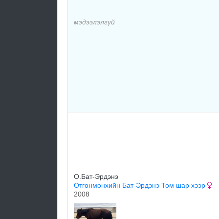
мэдээлэлгүй
О.Бат-Эрдэнэ
Отгонмөнхийн Бат-Эрдэнэ Том шар хээр
2008