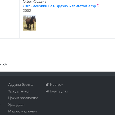
О.Бат-Эрдэнэ
Отгонмөнхийн Бат-Эрдэнэ 6 тамгатай Хээр
2002
 уу.
Адууны бүртгэл
Нэвтрэх
Үржүүлэгчид
Бүртгүүлэх
Цахим хээлтүүлэг
Уралдаан
т
Мэдээ, мэдээлэл