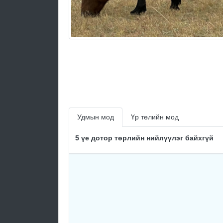
Удмын мод
Үр төлийн мод
5 үе дотор төрлийн нийлүүлэг байхгүй