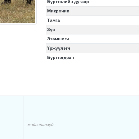
Бүртгэлийн дугаар
Микрочип
Тамга
Зүс
Эзэмшигч
Үржүүлэгч
Бүртгэгдсэн
мэдээлэлгүй