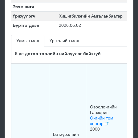
Эзэмшигч
Үржүүлэгч
Хишигбилэгийн Амгаланбаатар
Бүртгэгдсэн
2026.06.02
Удмын мод
Үр төлийн мод
5 үе дотор төрлийн нийлүүлэг байхгүй
Д
Ш
О
Га
О
1
Овоолонгийн
Ганзориг
Өнгийн том
хонгор
2000
Б
Батхүрэлийн
Я