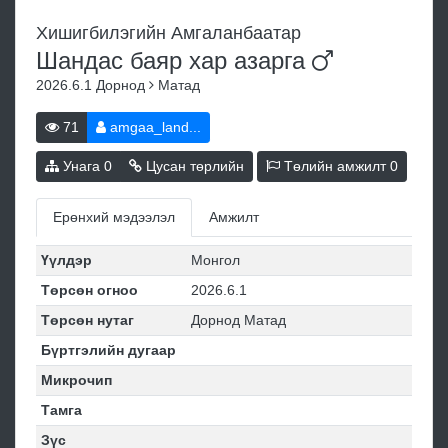
Хишигбилэгийн Амгаланбаатар
Шандас баяр хар
азарга
2026.6.1
Дорнод
Матад
71
amgaa_land...
Унага
0
Цусан төрлийн
Төлийн амжилт
0
Ерөнхий мэдээлэл
Амжилт
Үүлдэр
Монгол
Төрсөн огноо
2026.6.1
Төрсөн нутаг
Дорнод Матад
Бүртгэлийн дугаар
Микрочип
Тамга
Зүс