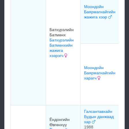
ха
Моондойн
Баярмагнайгийн
жажига хээр
Л
М
Батхүрэлийн
хэ
Батмөнх
Батхүрэлийн
Батмөнхийн
А
жажига
С
хээрэгч
Га
б
Моондойн
1
Баярмагнайгийн
харагч
М
Б
т
Галсантавхайн
с
Будын данжаад
Ёндонгийн
хар
Өвгөнхүү
1988