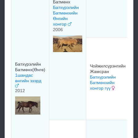
Батмөнх
М
Батхүрэлийн
О
Батмөнхийн
Га
Өнгийн
Ц
хонгор
1
2006
То
М
Ч
Ж
Батхүрэлийн
Чойжилсүрэнгийн
х
Батмөнх(Өнгө)
Жамсран
1
1шандас
Батхүрэлийн
өнгийн зээрд
Батмөнхийн
хонгор гүү
Ч
2012
Ж
Ч
Ж
с
А
А
Ц