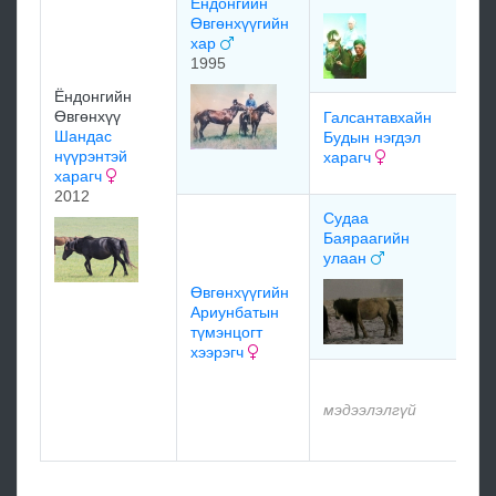
Ёндонгийн
Өвгөнхүүгийн
хар
м
1995
Ёндонгийн
Өвгөнхүү
Галсантавхайн
м
Шандас
Будын нэгдэл
нүүрэнтэй
харагч
м
харагч
2012
Судаа
Д
Баяраагийн
ди
улаан
Д
Өвгөнхүүгийн
Ариунбатын
түмэнцогт
м
хээрэгч
м
мэдээлэлгүй
м