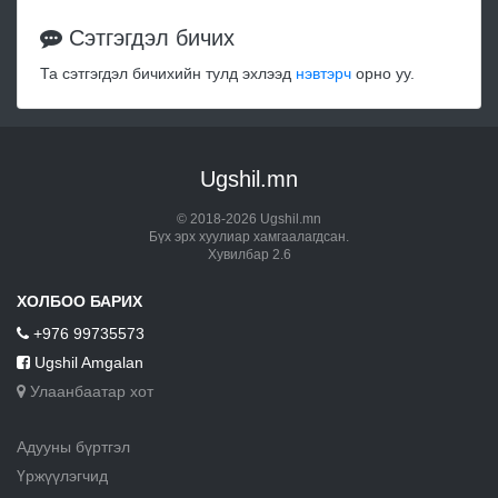
Сэтгэгдэл бичих
Та сэтгэгдэл бичихийн тулд эхлээд
нэвтэрч
орно уу.
Ugshil.mn
© 2018-2026 Ugshil.mn
Бүх эрх хуулиар хамгаалагдсан.
Хувилбар 2.6
ХОЛБОО БАРИХ
+976 99735573
Ugshil Amgalan
Улаанбаатар хот
Адууны бүртгэл
Үржүүлэгчид