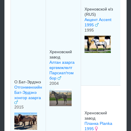
19
Хреновской к/з
(RUS)
Акцент Accent
1995
1995
Те
мо
Ал
Хреновский
19
завод
19
Алтан азарга
өргөмжлөлт
Парсиат/том
бор
О.Бат-Эрдэнэ
2004
Отгонмөнхийн
cr
Бат-Эрдэнэ
хонгор азарга
19
2015
Хреновский
завод
Планка Planka
1995