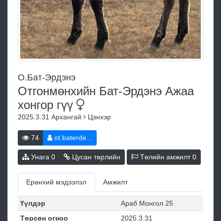
О.Бат-Эрдэнэ
Отгонмөнхийн Бат-Эрдэнэ Ажаа
хонгор
гүү
2025.3.31
Архангай
Цэнхэр
74
ot.baterde...
Унага
0
Цусан төрлийн
Төлийн амжилт
0
Ерөнхий мэдээлэл
Амжилт
Үүлдэр
Араб Монгол 25
Төрсөн огноо
2025.3.31