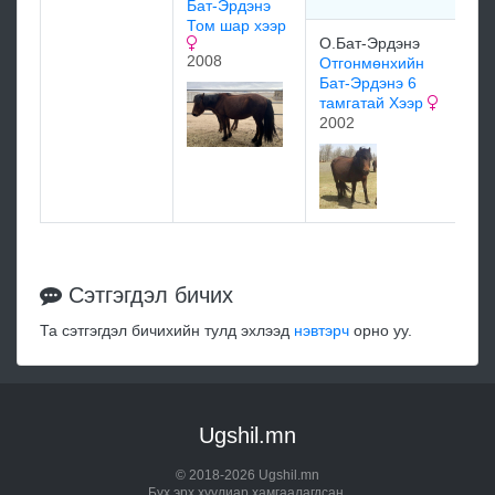
Бат-Эрдэнэ
Том шар хээр
О.Бат-Эрдэнэ
2008
Отгонмөнхийн
мэ
Бат-Эрдэнэ 6
тамгатай Хээр
2002
мэ
Сэтгэгдэл бичих
Та сэтгэгдэл бичихийн тулд эхлээд
нэвтэрч
орно уу.
Ugshil.mn
© 2018-2026 Ugshil.mn
Бүх эрх хуулиар хамгаалагдсан.