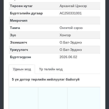
Төрсөн нутаг
Архангай Цэнхэр
Бүртгэлийн дугаар
АС250331001
Микрочип
Тамга
Онгитой сэрээ
Зүс
Хонгор
Эзэмшигч
О.Бат-Эрдэнэ
Үржүүлэгч
О.Бат-Эрдэнэ
Бүртгэгдсэн
2026.06.02
Удмын мод
Үр төлийн мод
5 үе дотор төрлийн нийлүүлэг байхгүй
Те
мо
ка
ka