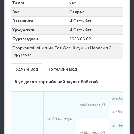
Тамга
хас
Зүс
Саарал
Эзэмшигч
Ч.Отгонбат
Үржүүлэгч
Ч.Отгонбат
Бүртгэгдсэн
2026.06.02
Өвөрхангай аймгийн Бат-Өлзий сумын Наадамд 2
түрүүлсэн
Удмын мод
Үр төлийн мод
5 үе дотор төрлийн нийлүүлэг байхгүй
мэдээлэлг
мэдээлэлгүй
мэдээлэлг
мэдээлэлгүй
мэдээлэлг
мэдээлэлгүй