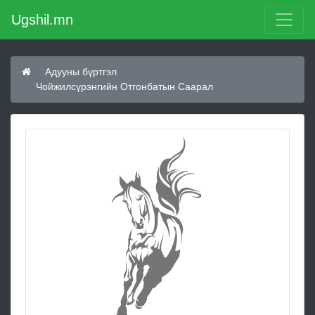
Ugshil.mn
Адууны бүртгэл
Чойжилсүрэнгийн Отгонбатын Саарал