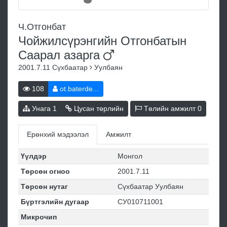
Ч.Отгонбат
Чойжилсүрэнгийн Отгонбатын
Саарал
азарга
2001.7.11
Сүхбаатар
Уулбаян
108
ot.baterde...
Унага
1
Цусан төрлийн
Төлийн амжилт
0
Ерөнхий мэдээлэл
Амжилт
Үүлдэр
Монгол
Төрсөн огноо
2001.7.11
Төрсөн нутаг
Сүхбаатар Уулбаян
Бүртгэлийн дугаар
СУ010711001
Микрочип