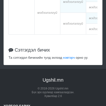
мэдээлэлгүй
мэдээлэлг
мэдээлэлгүй
мэдээлэлг
мэдээлэлгүй
мэдээлэлг
Сэтгэгдэл бичих
Та сэтгэгдэл бичихийн тулд эхлээд
нэвтэрч
орно уу.
Ugshil.mn
© 2018-2026 Ugshil.mn
Бүх эрх хуулиар хамгаалагдсан.
Хувилбар 2.6