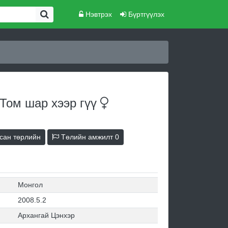
Нэвтрэх
Бүртгүүлэх
 Том шар хээр
гүү
сан төрлийн
Төлийн амжилт
0
Монгол
2008.5.2
Архангай Цэнхэр