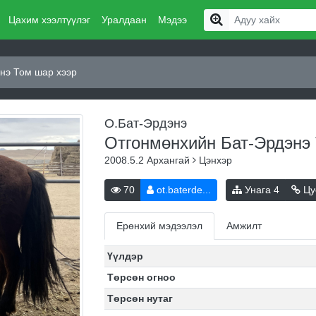
Цахим хээлтүүлэг
Уралдаан
Мэдээ
нэ Том шар хээр
О.Бат-Эрдэнэ
Отгонмөнхийн Бат-Эрдэнэ
2008.5.2
Архангай
Цэнхэр
70
ot.baterde...
Унага
4
Цу
Ерөнхий мэдээлэл
Амжилт
Үүлдэр
Төрсөн огноо
Төрсөн нутаг