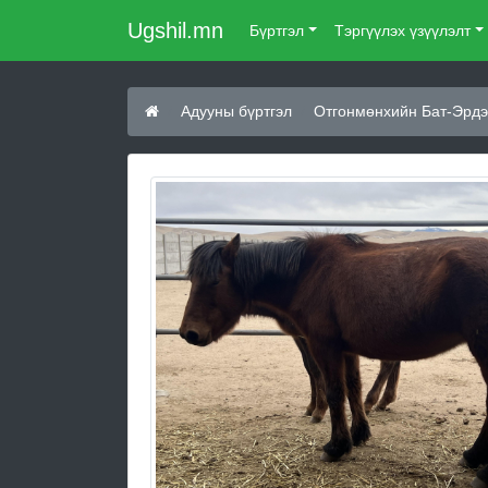
Ugshil.mn
Бүртгэл
Тэргүүлэх үзүүлэлт
Адууны бүртгэл
Отгонмөнхийн Бат-Эрдэ