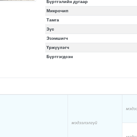
Бүртгэлийн дугаар
Микрочип
Тамга
Зүс
Эзэмшигч
Үржүүлэгч
Бүртгэгдсэн
мэдэ
мэдээлэлгүй
мэдэ