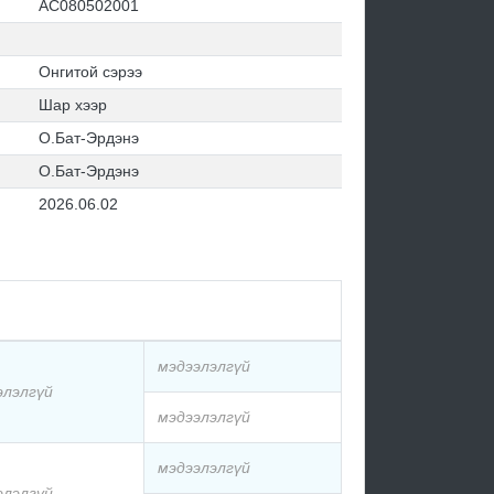
АС080502001
Онгитой сэрээ
Шар хээр
О.Бат-Эрдэнэ
О.Бат-Эрдэнэ
2026.06.02
мэдээлэлгүй
элэлгүй
мэдээлэлгүй
мэдээлэлгүй
элэлгүй