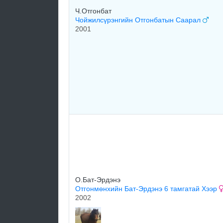
Ч.Отгонбат
Чойжилсүрэнгийн Отгонбатын Саарал
2001
О.Бат-Эрдэнэ
Отгонмөнхийн Бат-Эрдэнэ 6 тамгатай Хээр
2002