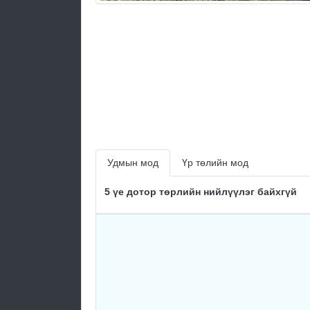
Удмын мод
Үр төлийн мод
5 үе дотор төрлийн нийлүүлэг байхгүй