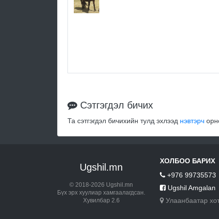
Сэтгэгдэл бичих
Та сэтгэгдэл бичихийн тулд эхлээд
нэвтэрч
орно
ХОЛБОО БАРИХ
Ugshil.mn
+976 99735573
© 2018-2026 Ugshil.mn
Ugshil Amgalan
Бүх эрх хуулиар хамгаалагдсан.
Улаанбаатар хо
Хувилбар 2.6