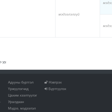
мэдэ
мэдээлэлгүй
мэдэ
 уу.
Адууны бүртгэл
Нэвтрэх
Үржүүлэгчид
Бүртгүүлэх
Цахим хээлтүүлэг
Уралдаан
т
Мэдээ, мэдээлэл