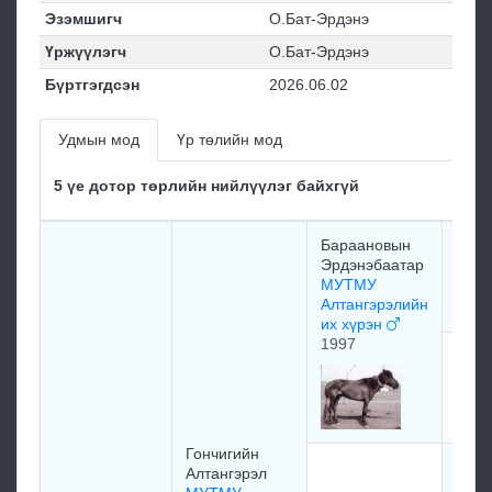
Эзэмшигч
О.Бат-Эрдэнэ
Үржүүлэгч
О.Бат-Эрдэнэ
Бүртгэгдсэн
2026.06.02
Удмын мод
Үр төлийн мод
5 үе дотор төрлийн нийлүүлэг байхгүй
Бараановын
Эрдэнэбаатар
мэдэ
МУТМУ
Алтангэрэлийн
их хүрэн
1997
мэдэ
Гончигийн
Мор
Алтангэрэл
тойр