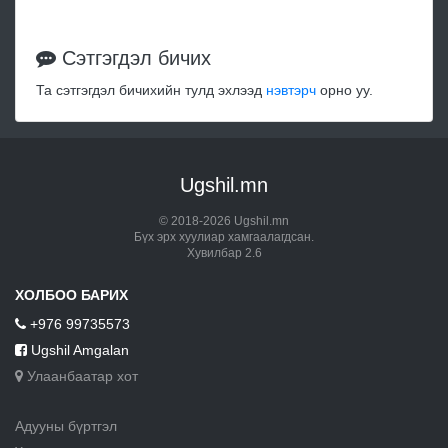
Сэтгэгдэл бичих
Та сэтгэгдэл бичихийн тулд эхлээд
нэвтэрч
орно уу.
Ugshil.mn
© 2018-2026 Ugshil.mn
Бүх эрх хуулиар хамгаалагдсан.
Хувилбар 2.6
ХОЛБОО БАРИХ
+976 99735573
Ugshil Amgalan
Улаанбаатар хот
Адууны бүртгэл