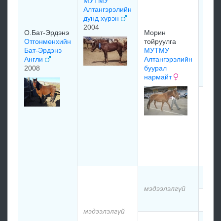
МУТМУ
мор
Алтангэрэлийн
Тойр
дунд хүрэн
янги
2004
О.Бат-Эрдэнэ
Морин
цага
Отгонмөнхийн
тойруулга
1983
Бат-Эрдэнэ
МУТМУ
Англи
Алтангэрэлийн
2008
буурал
нармайт
Мор
тойр
мор
тойр
буур
нарм
эх
мэдэ
мэдээлэлгүй
мэдэ
мэдээлэлгүй