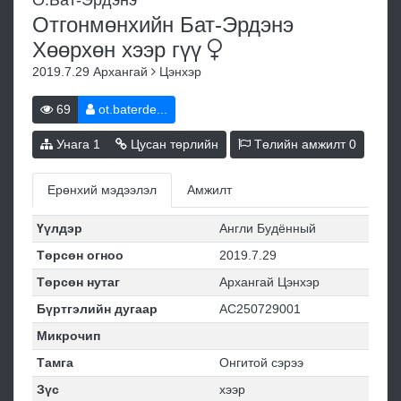
Отгонмөнхийн Бат-Эрдэнэ
Хөөрхөн хээр
гүү
2019.7.29
Архангай
Цэнхэр
69
ot.baterde...
Унага
1
Цусан төрлийн
Төлийн амжилт
0
Ерөнхий мэдээлэл
Амжилт
Үүлдэр
Англи Будённый
Төрсөн огноо
2019.7.29
Төрсөн нутаг
Архангай Цэнхэр
Бүртгэлийн дугаар
АС250729001
Микрочип
Тамга
Онгитой сэрээ
Зүс
хээр