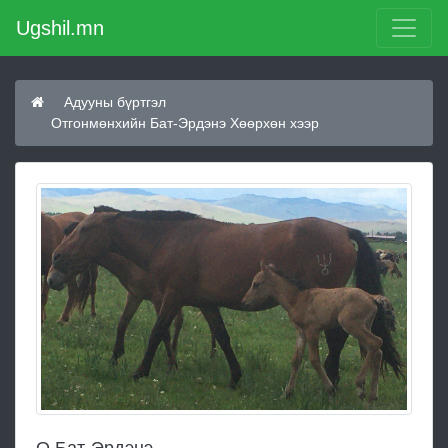
Ugshil.mn
Адууны бүртгэл
Отгонмөнхийн Бат-Эрдэнэ Хөөрхөн хээр
О.Бат-Эрдэнэ