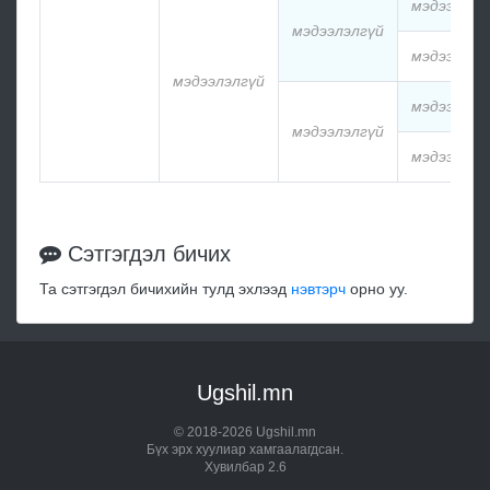
мэдээлэлг
мэдээлэлгүй
мэдээлэлг
мэдээлэлгүй
мэдээлэлг
мэдээлэлгүй
мэдээлэлг
Сэтгэгдэл бичих
Та сэтгэгдэл бичихийн тулд эхлээд
нэвтэрч
орно уу.
Ugshil.mn
© 2018-2026 Ugshil.mn
Бүх эрх хуулиар хамгаалагдсан.
Хувилбар 2.6