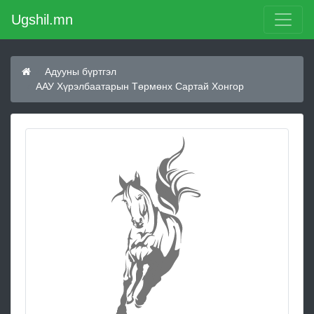
Ugshil.mn
Адууны бүртгэл
ААУ Хүрэлбаатарын Төрмөнх Сартай Хонгор