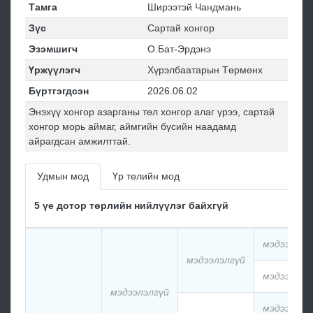
Тамга
Ширээтэй Чандмань
Зүс
Сартай хонгор
Эзэмшигч
О.Бат-Эрдэнэ
Үржүүлэгч
Хүрэлбаатарын Төрмөнх
Бүртгэгдсэн
2026.06.02
Энэхүү хонгор азарганы төл хонгор алаг үрээ, сартай
хонгор морь аймаг, аймгийн бүсийн наадамд
айрагдсан амжилттай.
Удмын мод
Үр төлийн мод
5 үе дотор төрлийн нийлүүлэг байхгүй
мэдээлэлг
мэдээлэлгүй
мэдээлэлг
мэдээлэлгүй
мэдээлэлг