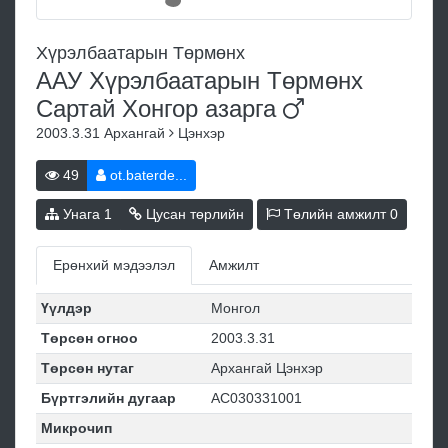
Хүрэлбаатарын Төрмөнх
ААУ Хүрэлбаатарын Төрмөнх
Сартай Хонгор
азарга
2003.3.31
Архангай
Цэнхэр
49
ot.baterde...
Унага
1
Цусан төрлийн
Төлийн амжилт
0
Ерөнхий мэдээлэл
Амжилт
Үүлдэр
Монгол
Төрсөн огноо
2003.3.31
Төрсөн нутаг
Архангай Цэнхэр
Бүртгэлийн дугаар
АС030331001
Микрочип