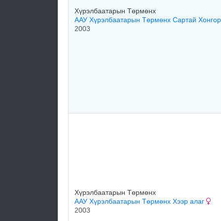
Хүрэлбаатарын Төрмөнх
ААУ Хүрэлбаатарын Төрмөнх Сартай Хонго
2003
Хүрэлбаатарын Төрмөнх
ААУ Хүрэлбаатарын Төрмөнх Хээр алаг
2003