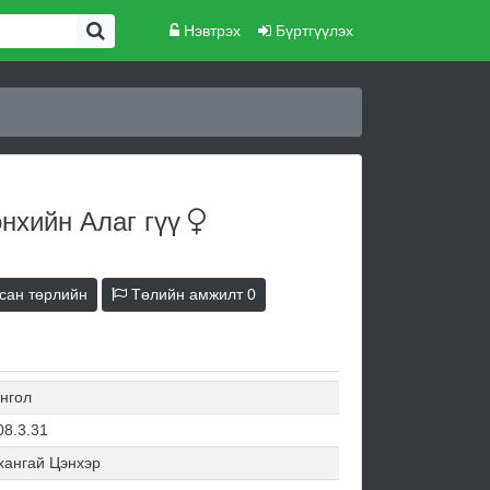
Нэвтрэх
Бүртгүүлэх
өнхийн Алаг
гүү
сан төрлийн
Төлийн амжилт
0
нгол
08.3.31
хангай Цэнхэр