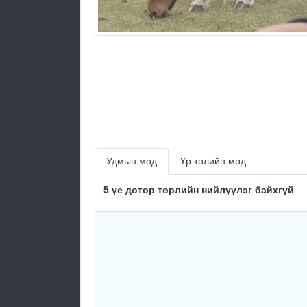
Удмын мод
Үр төлийн мод
5 үе дотор төрлийн нийлүүлэг байхгүй