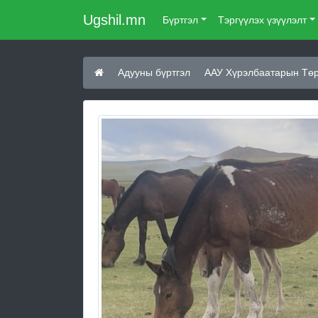
Ugshil.mn
Бүртгэл
Тэргүүлэх үзүүлэлт
Адууны бүртгэл
ААУ Хүрэлбаатарын Тө