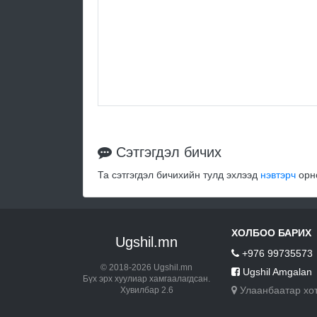
Сэтгэгдэл бичих
Та сэтгэгдэл бичихийн тулд эхлээд
нэвтэрч
орно
ХОЛБОО БАРИХ
Ugshil.mn
+976 99735573
© 2018-2026 Ugshil.mn
Ugshil Amgalan
Бүх эрх хуулиар хамгаалагдсан.
Улаанбаатар хо
Хувилбар 2.6