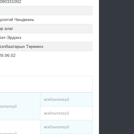
080331002
рээтэй Чандмань
эр алаг
Бат-Эрдэнэ
рэлбаатарын Төрмөнх
26.06.02
мэдээлэлгүй
ээлэлгүй
мэдээлэлгүй
мэдээлэлгүй
ээлэлгүй