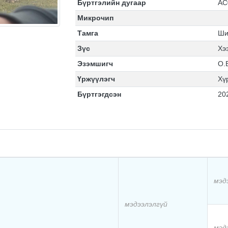
Бүртгэлийн дугаар
АС
Микрочип
Тамга
Ши
Зүс
Хэ
Эзэмшигч
О.
Үржүүлэгч
Хү
Бүртгэгдсэн
20
мэд
мэдээлэлгүй
мэд