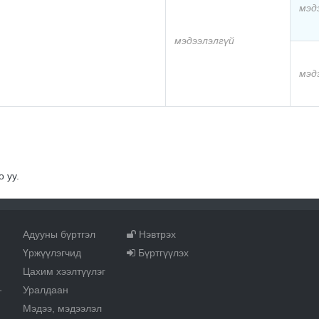
мэд
мэдээлэлгүй
мэд
 уу.
Адууны бүртгэл
Нэвтрэх
Үржүүлэгчид
Бүртгүүлэх
Цахим хээлтүүлэг
Уралдаан
т
Мэдээ, мэдээлэл