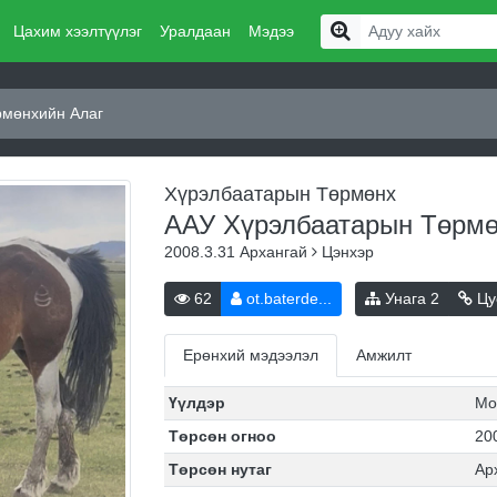
Цахим хээлтүүлэг
Уралдаан
Мэдээ
рмөнхийн Алаг
Хүрэлбаатарын Төрмөнх
ААУ Хүрэлбаатарын Төрм
2008.3.31
Архангай
Цэнхэр
62
ot.baterde...
Унага
2
Цу
Ерөнхий мэдээлэл
Амжилт
Үүлдэр
Мо
Төрсөн огноо
20
Төрсөн нутаг
Ар