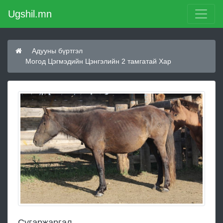
Ugshil.mn
Адууны бүртгэл
Могод Цэгмэдийн Цэнгэлийн 2 тамгатай Хар
Сугаржаргал