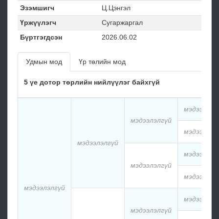
Эзэмшигч
Ц.Цэнгэл
Үржүүлэгч
Сугаржаргал
Бүртгэгдсэн
2026.06.02
Удмын мод
Үр төлийн мод
5 үе дотор төрлийн нийлүүлэг байхгүй
мэдээлэлг
мэдээлэлгүй
мэдээлэлг
мэдээлэлгүй
мэдээлэлг
мэдээлэлгүй
мэдээлэлг
мэдээлэлгүй
мэдээлэлг
мэдээлэлгүй