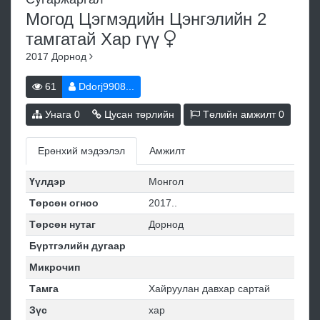
Могод Цэгмэдийн Цэнгэлийн 2
тамгатай Хар
гүү
2017
Дорнод
61
Ddorj9908...
Унага
0
Цусан төрлийн
Төлийн амжилт
0
Ерөнхий мэдээлэл
Амжилт
Үүлдэр
Монгол
Төрсөн огноо
2017..
Төрсөн нутаг
Дорнод
Бүртгэлийн дугаар
Микрочип
Тамга
Хайруулан давхар сартай
Зүс
хар