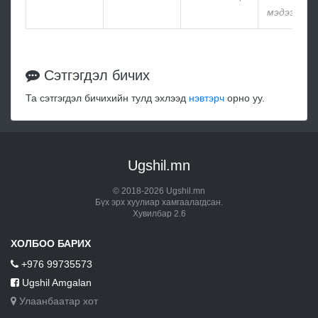
мэдээлэлг
Сэтгэгдэл бичих
Та сэтгэгдэл бичихийн тулд эхлээд
нэвтэрч
орно уу.
Ugshil.mn
© 2018-2026 Ugshil.mn
Бүх эрх хуулиар хамгаалагдсан.
Хувилбар 2.6
ХОЛБОО БАРИХ
+976 99735573
Ugshil Amgalan
Улаанбаатар хот