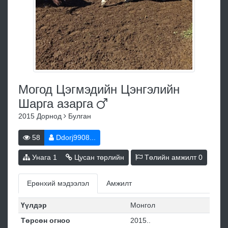
Могод Цэгмэдийн Цэнгэлийн
Шарга
азарга
2015
Дорнод
Булган
58
Ddorj9908...
Унага
1
Цусан төрлийн
Төлийн амжилт
0
Ерөнхий мэдээлэл
Амжилт
Үүлдэр
Монгол
Төрсөн огноо
2015..