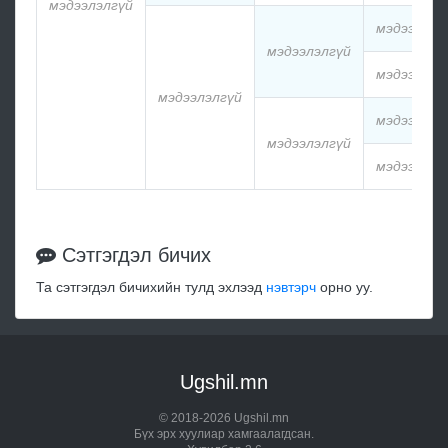
мэдээлэлгүй
мэдээлэлг
мэдээлэлгүй
мэдээлэлг
мэдээлэлгүй
мэдээлэлг
мэдээлэлгүй
мэдээлэлг
Сэтгэгдэл бичих
Та сэтгэгдэл бичихийн тулд эхлээд
нэвтэрч
орно уу.
Ugshil.mn
© 2018-2026 Ugshil.mn
Бүх эрх хуулиар хамгаалагдсан.