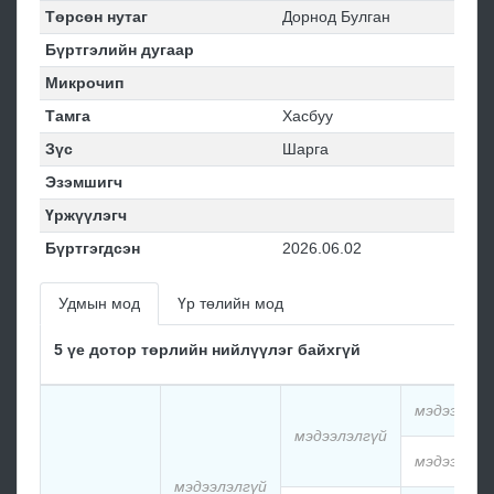
Төрсөн нутаг
Дорнод Булган
Бүртгэлийн дугаар
Микрочип
Тамга
Хасбуу
Зүс
Шарга
Эзэмшигч
Үржүүлэгч
Бүртгэгдсэн
2026.06.02
Удмын мод
Үр төлийн мод
5 үе дотор төрлийн нийлүүлэг байхгүй
мэдээлэлг
мэдээлэлгүй
мэдээлэлг
мэдээлэлгүй