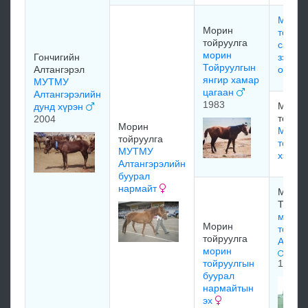
Морин
Морин
тойру
тойруулга
сарта
морин
Гончигийн
зээрд /
Тойруулгын
Алтангэрэл
онгон
янгир хамар
МУТМУ
цагаан
Алтангэрэлийн
1983
Морин
дунд хүрэн
тойруу
2004
Морин
Морин
тойруулга
тойру
МУТМУ
хээрэг
Алтангэрэлийн
буурал
нармайт
Морин
Тойру
морин
Морин
тойру
тойруулга
Алтан
морин
тойруулгын
1975
буурал
нармайтын
эх