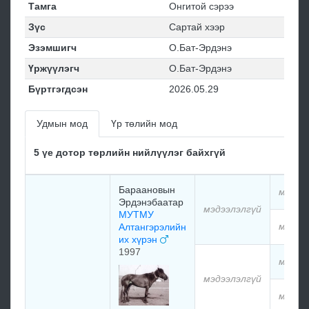
Тамга
Онгитой сэрээ
Зүс
Сартай хээр
Эзэмшигч
О.Бат-Эрдэнэ
Үржүүлэгч
О.Бат-Эрдэнэ
Бүртгэгдсэн
2026.05.29
Удмын мод
Үр төлийн мод
5 үе дотор төрлийн нийлүүлэг байхгүй
Бараановын
мэдээ
Эрдэнэбаатар
мэдээлэлгүй
МУТМУ
мэдээ
Алтангэрэлийн
их хүрэн
1997
мэдээ
мэдээлэлгүй
мэдээ