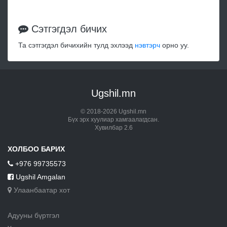
Сэтгэгдэл бичих
Та сэтгэгдэл бичихийн тулд эхлээд
нэвтэрч
орно уу.
Ugshil.mn
© 2018-2026 Ugshil.mn
Бүх эрх хуулиар хамгаалагдсан.
Хувилбар 2.6
ХОЛБОО БАРИХ
+976 99735573
Ugshil Amgalan
Улаанбаатар хот
Адууны бүртгэл