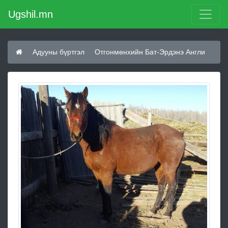
Ugshil.mn
Адууны бүртгэл
Отгонмөнхийн Бат-Эрдэнэ Англи