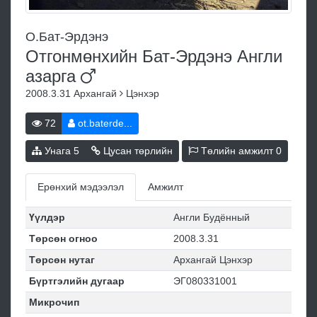
О.Бат-Эрдэнэ
Отгонмөнхийн Бат-Эрдэнэ Англи
азарга
2008.3.31
Архангай
Цэнхэр
72
ot.baterde...
Унага
5
Цусан төрлийн
Төлийн амжилт
0
Ерөнхий мэдээлэл
Амжилт
Үүлдэр
Англи Будённый
Төрсөн огноо
2008.3.31
Төрсөн нутаг
Архангай Цэнхэр
Бүртгэлийн дугаар
ЭГ080331001
Микрочип