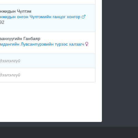
нжидын Чүлтэм
нжидын онгон Чүлтэмийн ганцог хонгор
92
аанхүүгийн Ганбаяр
мдангийн Лувсанпүрэвийн түрээс халзагч
дээлэлгүй
дээлэлгүй