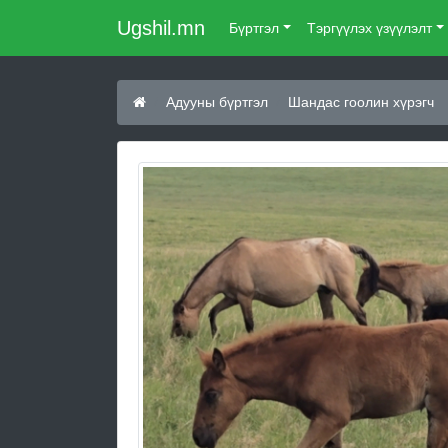
Ugshil.mn
Бүртгэл
Тэргүүлэх үзүүлэлт
Адууны бүртгэл
Шандас гоолин хүрэгч