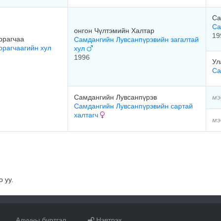
Са
Са
онгон Чүлтэмийн Халтар
19
ррагчаа
Самдангийн Лувсанпүрэвийн загалтай
ррагчаагийн хул
хул
1996
Ул
Са
Самдангийн Лувсанпүрэв
мэ
Самдангийн Лувсанпүрэвийн сартай
халтагч
мэ
 уу.
Адууны бүртгэл
Нэвтрэх