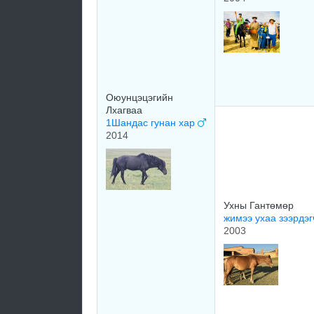
Оюунцэцэгийн
Лхагваа
1Шандас гунан хар
2014
Ухны Гантөмөр
жимээ ухаа зээрдэ
2003