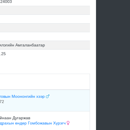
24003
илэгийн Амгаланбаатар
.25
товын Моононгийн хээр
72
йнаан Дугаржав
драхын өндөр Гомбожавын Хүрэгч