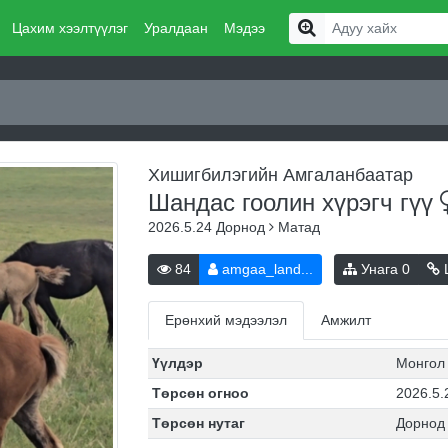
Цахим хээлтүүлэг
Уралдаан
Мэдээ
Хишигбилэгийн Амгаланбаатар
Шандас гоолин хүрэгч
гүү
2026.5.24
Дорнод
Матад
84
amgaa_land...
Унага
0
Ц
Ерөнхий мэдээлэл
Амжилт
Үүлдэр
Монгол
Төрсөн огноо
2026.5.
Төрсөн нутаг
Дорнод