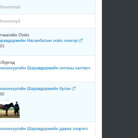
дээлэлгүй
дээлэлгүй
гчаагийн Ооёо
равдоржийн Насанбатын ооёо хонгор
93
сбүргэд
ононхүүгийн Шаравдоржийн онгоны халтагч
ононхүүгийн Шаравдоржийн буган
90
ононхүүгийн Шаравдоржийн даваа хээрэгч