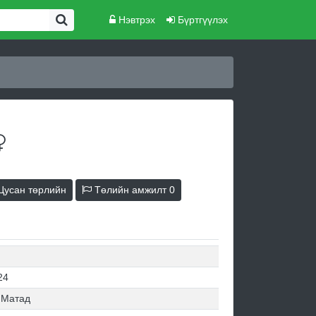
Нэвтрэх
Бүртгүүлэх
усан төрлийн
Төлийн амжилт
0
24
 Матад