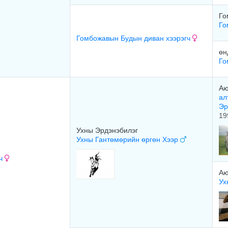
Го
Го
Гомбожавын Будын диван хээрэгч
өн
Го
Аю
ал
Эр
19
Ухны Эрдэнэбилэг
Ухны Гантөмөрийн өргөн Хээр
гч
Аю
Ух