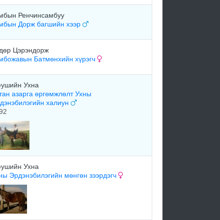
мбын Ренчинсамбуу
мбын Дорж багшийн хээр
дөр Цэрэндорж
мбожавын Батмөнхийн хүрэгч
ушийн Ухна
тан азарга өргөмжлөлт Ухны
дэнэбилэгийн халиун
92
ушийн Ухна
ны Эрдэнэбилэгийн мөнгөн зээрдэгч