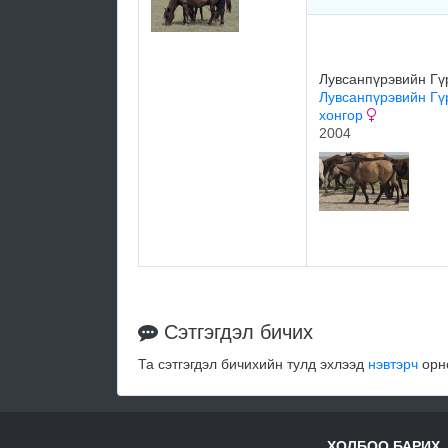
Лувсанпүрэвийн Гү
Лувсанпүрэвийн Гү
хонгор
2004
Сэтгэгдэл бичих
Та сэтгэгдэл бичихийн тулд эхлээд
нэвтэрч
орно
ХОЛБОО БАРИХ