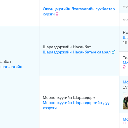
мэ
Оюунцэцэгийн Лхагваагийн сүхбаатар
хүрэгч
мэ
Ра
Ша
19
Шаравдоржийн Насанбат
Шаравдоржийн Насанбатын саарал
Та
анбат
Мо
ррагчаагийн
Мо
19
Моононхүүгийн Шаравдорж
Моононхүүгийн Шаравдоржийн дүү
хээрэгч
Мо