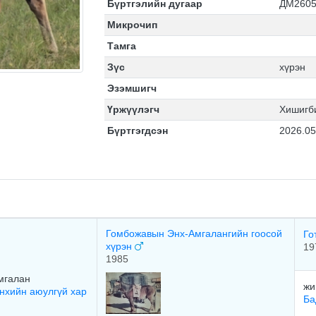
Бүртгэлийн дугаар
ДМ2605
Микрочип
Тамга
Зүс
хүрэн
Эзэмшигч
Үржүүлэгч
Хишигб
Бүртгэгдсэн
2026.05
Гомбожавын Энх-Амгалангийн гоосой
Го
хүрэн
19
1985
мгалан
жи
нхийн аюулгүй хар
Ба