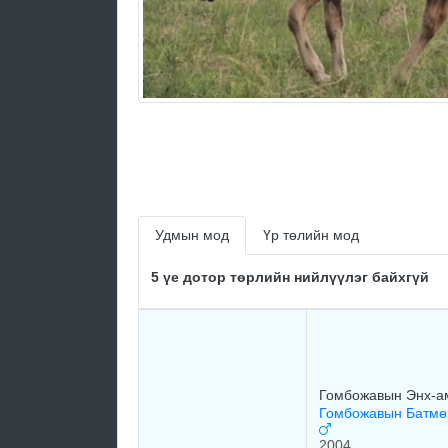
Удмын мод
Үр төлийн мод
5 үе дотор төрлийн нийлүүлэг байхгүй
Гомбожавын Энх-а
Гомбожавын Батмө
2004