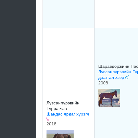
Шаравдоржийн Нас
Лувсанпүрэвийн Гү
даатгал хээр
2008
Лувсанпүрэвийн
Гүррагчаа
Шандас ярдаг хүрэгч
2018