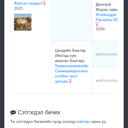
Фрегат саарал
Донской
2021
Морин завод
Флекседра
Flexedra 2006
2006
Цэндийн Баатар
мэдээлэлгүй
(Матад сум
жаахан Баатар)
Үржинсанжаагийн
Санжаажаргалын
солбин чихт
мэдээлэлгүй
цагаан
Сэтгэгдэл бичих
Та сэтгэгдэл бичихийн тулд эхлээд
нэвтэрч
орно уу.