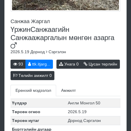
Санжаа Жаргал
ҮржинСанжаагийн
Санжаажаргалын мөнгөн
азарга
2026.5.19
Дорнод
Сэргэлэн
93
ttk.itjarg...
Унага
0
Цусан төрлийн
Төлийн амжилт
0
Ерөнхий мэдээлэл
Амжилт
Үүлдэр
Англи Монгол 50
Төрсөн огноо
2026.5.19
Төрсөн нутаг
Дорнод Сэргэлэн
Бүртгэлийн дугаар