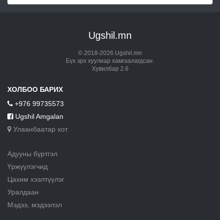
Ugshil.mn
© 2018-2026 Ugshil.mn
Бүх эрх хуулиар хамгаалагдсан.
Хувилбар 2.6
ХОЛБОО БАРИХ
+976 99735573
Ugshil Amgalan
Улаанбаатар хот
Адууны бүртгэл
Үржүүлэгчид
Цахим хээлтүүлэг
Уралдаан
Мэдээ, мэдээлэл