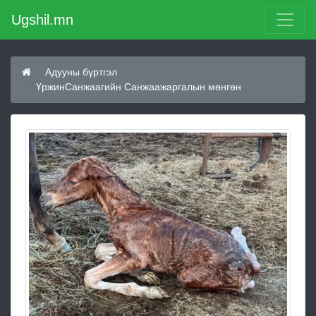
Ugshil.mn
Адууны бүртгэл
ҮржинСанжаагийн Санжаажаргалын мөнгөн