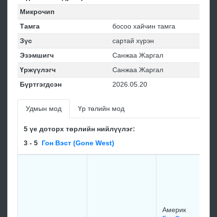
Микрочип
Тамга
босоо хайчин тамга
Зүс
сартай хүрэн
Эзэмшигч
Санжаа Жаргал
Үржүүлэгч
Санжаа Жаргал
Бүртгэгдсэн
2026.05.20
Удмын мод
Үр төлийн мод
5 үе доторх төрлийн нийлүүлэг:
3 - 5
Гон Вэст (Gone West)
Америк