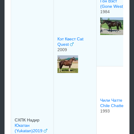
Гон Вэст
(Gone West)
1984
Кэт Квест Cat
Quest
2009
Чили Чатте
Chile Chatte
1993
CХПК Нaдиp
Юкатан
(Yukatan)2019