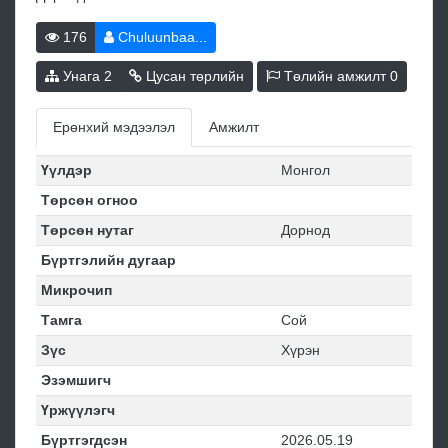
176
Chuluunbaa...
Унага
2
Цусан төрлийн
Төлийн амжилт
0
Ерөнхий мэдээлэл
Амжилт
Үүлдэр
Монгол
Төрсөн огноо
Төрсөн нутаг
Дорнод
Бүртгэлийн дугаар
Микрочип
Тамга
Сой
Зүс
Хүрэн
Эзэмшигч
Үржүүлэгч
Бүртгэгдсэн
2026.05.19