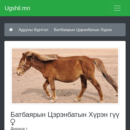
Ugshil.mn
Адууны бүртгэл
Батбаярын Цэрэнбатын Хүрэн
Батбаярын Цэрэнбатын Хүрэн
гүү
Дорнод