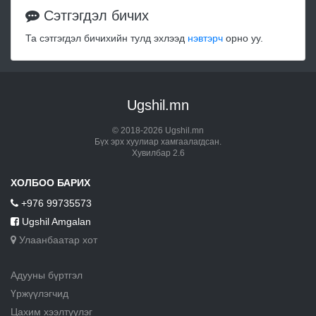
Сэтгэгдэл бичих
Та сэтгэгдэл бичихийн тулд эхлээд
нэвтэрч
орно уу.
Ugshil.mn
© 2018-2026 Ugshil.mn
Бүх эрх хуулиар хамгаалагдсан.
Хувилбар 2.6
ХОЛБОО БАРИХ
+976 99735573
Ugshil Amgalan
Улаанбаатар хот
Адууны бүртгэл
Үржүүлэгчид
Цахим хээлтүүлэг