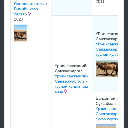
2011
Санжаажаргалын
Римийн хээр
халтар
2023
ҮРжинсанжаагий
Санжаажаргал
ҮРжинсанжаагий
Санжаажаргалы
туулай хул
Үржинсанжаагийн
Санжаажаргал
Үржинсанжаагийн
Санжаажаргалын
туулай хулын том
хээр
Балсангийн
Сүхсайхан
Үржинсанжаагий
Санжаажаргалы
сүхээ хүрэгч