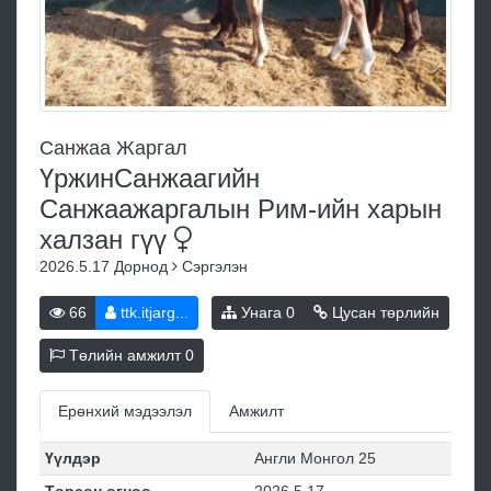
Санжаа Жаргал
ҮржинСанжаагийн
Санжаажаргалын Рим-ийн харын
халзан
гүү
2026.5.17
Дорнод
Сэргэлэн
66
ttk.itjarg...
Унага
0
Цусан төрлийн
Төлийн амжилт
0
Ерөнхий мэдээлэл
Амжилт
Үүлдэр
Англи Монгол 25