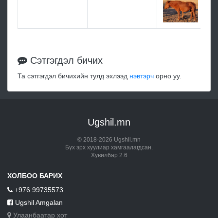
Сэтгэгдэл бичих
Та сэтгэгдэл бичихийн тулд эхлээд
нэвтэрч
орно уу.
Ugshil.mn
© 2018-2026 Ugshil.mn
Бүх эрх хуулиар хамгаалагдсан.
Хувилбар 2.6
ХОЛБОО БАРИХ
+976 99735573
Ugshil Amgalan
Улаанбаатар хот