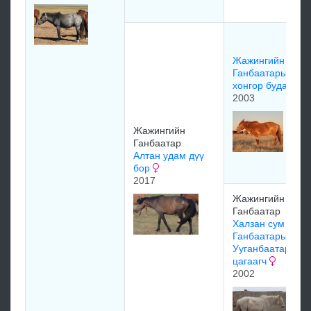
Жажингийн
Ганбаатарын
хонгор будан
2003
Жажингийн
Ганбаатар
Алтан удам дүү
бор
2017
Жажингийн
Ганбаатар
Халзан сум
Ганбаатарын
Ууганбаатарын
цагаагч
2002