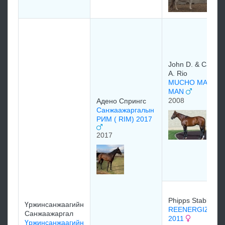
John D. & Carole
A. Rio
MUCHO MACHO
MAN
2008
Адено Спрингс
Санжаажаргалын
РИМ ( RIM) 2017
2017
Phipps Stable
Үржинсанжаагийн
REENERGIZE
Санжаажаргал
2011
Үржинсанжаагийн