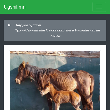
Ugshil.mn
Адууны бүртгэл
ҮржинСанжаагийн Санжаажаргалын Рим-ийн харын
халзан