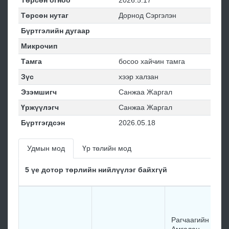
Төрсөн огноо
2026.5.17
Төрсөн нутаг
Дорнод Сэргэлэн
Бүртгэлийн дугаар
Микрочип
Тамга
босоо хайчин тамга
Зүс
хээр халзан
Эзэмшигч
Санжаа Жаргал
Үржүүлэгч
Санжаа Жаргал
Бүртгэгдсэн
2026.05.18
Удмын мод
Үр төлийн мод
5 үе дотор төрлийн нийлүүлэг байхгүй
Рагчаагийн Энх-