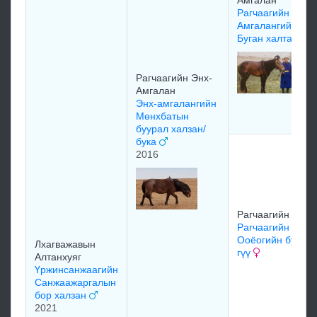
Амгалан
Рагчаагийн Энх-
Амгалангийн
Буган халтар
Рагчаагийн Энх-
Амгалан
Энх-амгалангийн
Мөнхбатын
буурал халзан/
бука
2016
Рагчаагийн Ооёо
Рагчаагийн
Ооёогийн буура
Лхагважавын
гүү
Алтанхуяг
Үржинсанжаагийн
Санжаажаргалын
бор халзан
2021