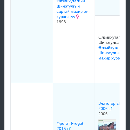
Өлзийхутагийн
Шинэтулгын
сартай махир эгч
хүрэгч гүү
1998
Өлзийхутагийн
Шинэтулга
Өлзийхутагийн
Шинэтулгын
махир хүрэгч
Златогор zlatogo
2006
2006
Фрегат Fregat
2015