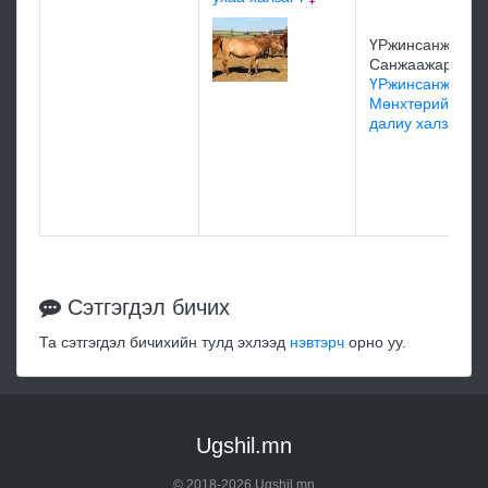
ҮРжинсанжааги
Санжаажаргал
ҮРжинсанжааги
Мөнхтөрийн
далиу халзагч
Сэтгэгдэл бичих
Та сэтгэгдэл бичихийн тулд эхлээд
нэвтэрч
орно уу.
Ugshil.mn
© 2018-2026 Ugshil.mn