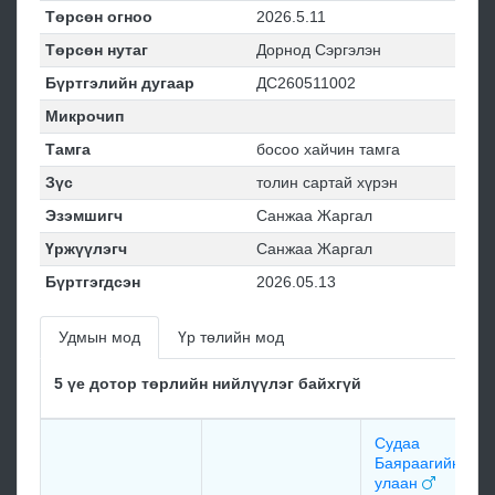
Төрсөн огноо
2026.5.11
Төрсөн нутаг
Дорнод Сэргэлэн
Бүртгэлийн дугаар
ДС260511002
Микрочип
Тамга
босоо хайчин тамга
Зүс
толин сартай хүрэн
Эзэмшигч
Санжаа Жаргал
Үржүүлэгч
Санжаа Жаргал
Бүртгэгдсэн
2026.05.13
Удмын мод
Үр төлийн мод
5 үе дотор төрлийн нийлүүлэг байхгүй
Судаа
Баяраагийн
улаан