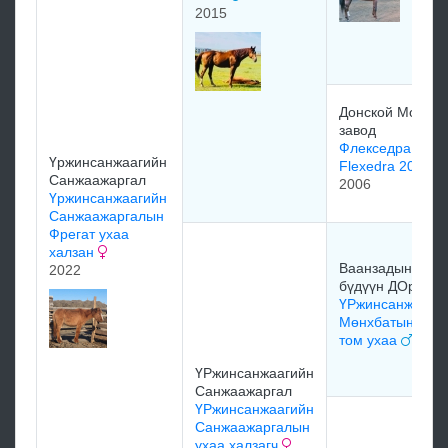
2015
Донской Морин
завод
Флекседра
Үржинсанжаагийн
Flexedra 2006
Санжаажаргал
2006
Үржинсанжаагийн
Санжаажаргалын
Фрегат ухаа
халзан
Ваанзадын
2022
бүдүүн ДОрж
ҮРжинсанжааги
Мөнхбатын сарт
том ухаа
ҮРжинсанжаагийн
Санжаажаргал
ҮРжинсанжаагийн
Санжаажаргалын
ухаа халзагч