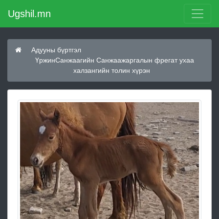
Ugshil.mn
Адууны бүртгэл
ҮржинСанжаагийн Санжаажаргалын фрегат ухаа
халзангийн толин хүрэн