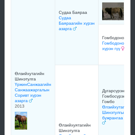
Судаа Баяраа
Судаа
Баяраагийн хүрэн
азарга
Гомбодоной
Гомбодонойн
хүрэн гүү
Өлзийхутагийн
Шинэтулга
ҮржинСанжаагийн
Санжаажаргалын
Дугарсүрэнгийн
Соривт хүрэн
Гомбосүрэн /Гэз
азарга
Гомбо
2013
Өлзийхутагийн
Шинэтулгын
бужрангаа хонг
Өлзийхуятагийн
Шинэтулга