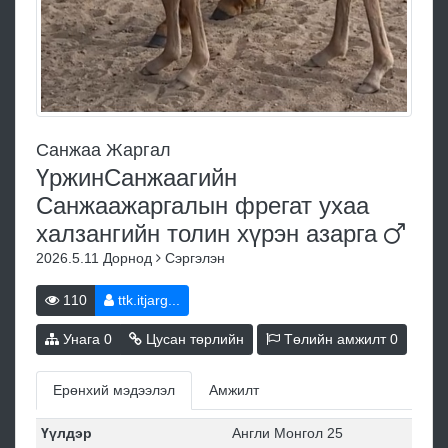
Санжаа Жаргал
ҮржинСанжаагийн
Санжаажаргалын фрегат ухаа
халзангийн толин хүрэн
азарга
2026.5.11
Дорнод
Сэргэлэн
110
ttk.itjarg...
Унага
0
Цусан төрлийн
Төлийн амжилт
0
Ерөнхий мэдээлэл
Амжилт
Үүлдэр
Англи Монгол 25