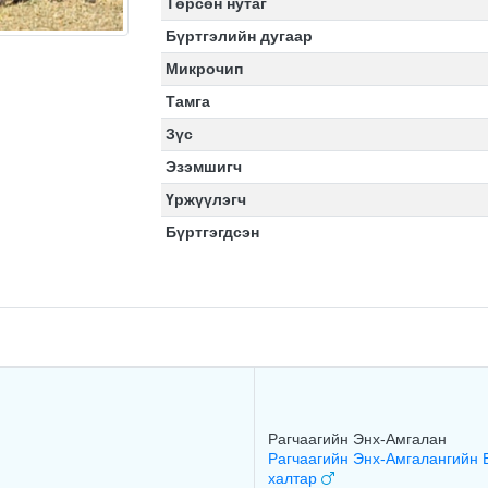
Төрсөн нутаг
Бүртгэлийн дугаар
Микрочип
Тамга
Зүс
Эзэмшигч
Үржүүлэгч
Бүртгэгдсэн
Рагчаагийн Энх-Амгалан
Рагчаагийн Энх-Амгалангийн 
халтар