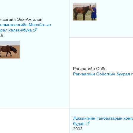
гчаагийн Энх-Амгалан
х-амгалангийн Мөнхбатын
урал халзан/бука
16
Рагчаагийн Ооёо
Рагчаагийн Ооёогийн буурал 
Жажингийн Ганбаатарын хонг
будан
2003