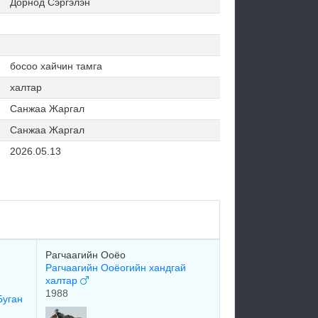
Дорнод Сэргэлэн
босоо хайчин тамга
халтар
Санжаа Жаргал
Санжаа Жаргал
2026.05.13
Рагчаагийн Ооёо
Рагчаагийн Ооёогийн хандгай
халтар
1988
Буган