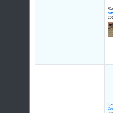
Жа
Ал
20
Кр
Се