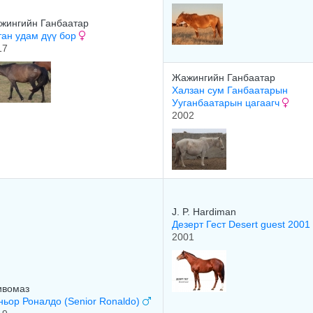
жингийн Ганбаатар
тан удам дүү бор
17
Жажингийн Ганбаатар
Халзан сум Ганбаатарын
Ууганбаатарын цагаагч
2002
J. P. Hardiman
Дезерт Гест Desert guest 2001
2001
ивомаз
ньор Роналдо (Senior Ronaldo)