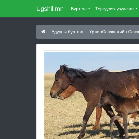
Ugshil.mn
Бүртгэл
Тэргүүлэх үзүүлэлт
Адууны бүртгэл
ҮржинСанжаагийн Санж