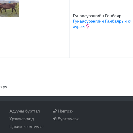
Гунаасүрэнгийн Ганбаяр
Гунаасүрэнгийн Ганбаярын оч
хүрэгч
 уу.
Адууны бүртгэл
Нэвтрэх
Үржүүлэгчид
Бүртгүүлэх
Цахим хээлтүүлэг