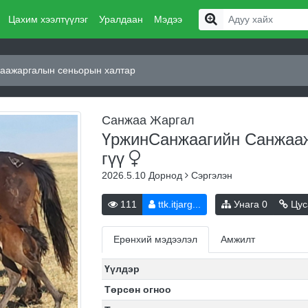
Цахим хээлтүүлэг
Уралдаан
Мэдээ
аажаргалын сеньорын халтар
Санжаа Жаргал
ҮржинСанжаагийн Санжааж
гүү
2026.5.10
Дорнод
Сэргэлэн
111
ttk.itjarg...
Унага
0
Цус
Ерөнхий мэдээлэл
Амжилт
Үүлдэр
Төрсөн огноо