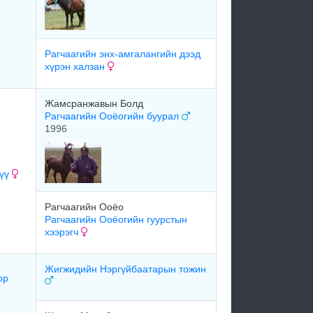
Рагчаагийн энх-амгалангийн дээд
хүрэн халзан
Жамсранжавын Болд
Рагчаагийн Ооёогийн буурал
1996
гүү
Рагчаагийн Ооёо
Рагчаагийн Ооёогийн гуурстын
хээрэгч
Жигжидийн Нэргүйбаатарын тожин
ор