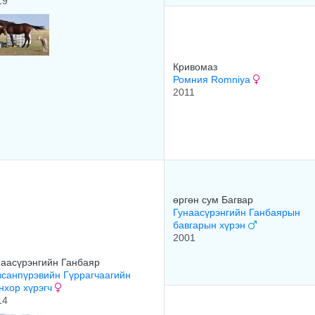
19
Кривомаз
Ромния Romniya
2011
өргөн сум Багвар
Гунаасүрэнгийн Ганбаярын
бавгарын хүрэн
2001
наасүрэнгийн Ганбаяр
всанпүрэвийн Гүррагчаагийн
нхор хүрэгч
14