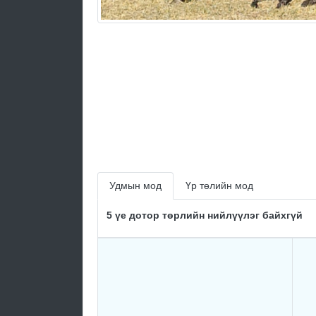
Удмын мод
Үр төлийн мод
5 үе дотор төрлийн нийлүүлэг байхгүй