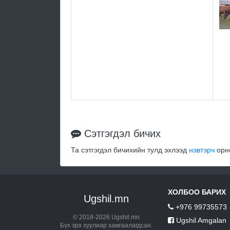
Сэтгэгдэл бичих
Та сэтгэгдэл бичихийн тулд эхлээд
нэвтэрч
орно
ХОЛБОО БАРИХ
Ugshil.mn
+976 99735573
© 2018-2026 Ugshil.mn
Ugshil Amgalan
Бүх эрх хуулиар хамгаалагдсан.