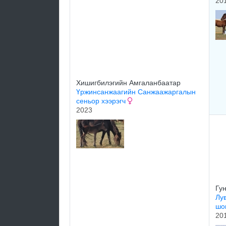
20
Хишигбилэгийн Амгаланбаатар
Үржинсанжаагийн Санжаажаргалын
сеньор хээрэгч
2023
Гу
Лу
шо
20