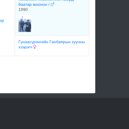
баатар моонон /
1990
ир
Гунаасүрэнгийн Ганбаярын хуучны
хээрэгч