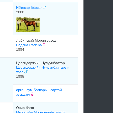
Ибтекар Ibtecar
2000
Лабинский Морин завод
Радэна Radena
1994
Цэрэндоржийн Чулуунбаатар
Цэрэндоржийн Чулуунбаатарын
хээр
1995
өргөн сум Багварын сартай
зээрдэгч
Очир багш
Мижигийн Моононгийн зээрд/