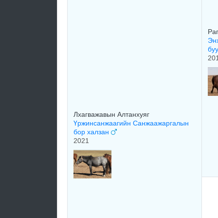
Ра
Эн
бу
20
Лхагважавын Алтанхуяг
Үржинсанжаагийн Санжаажаргалын
бор халзан
2021