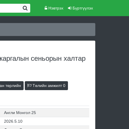
Нэвтрэх
Бүртгүүлэх
аргалын сеньорын халтар
ан төрлийн
Төлийн амжилт
0
Англи Монгол 25
2026.5.10