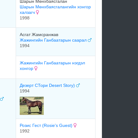
Шарын Мөнхбаясгалан
Шарын Мөнхбаясгалангийн хонгор
халзагч
1998
Асгат Жамсранжав
Жажингийн Ганбаатарын саарал
1994
Жажингийн Ганбаатарын нэгдэл
хонгор
Дезерт СТори Desert Story)
1994
Розис Гест (Rosie's Guest)
1992