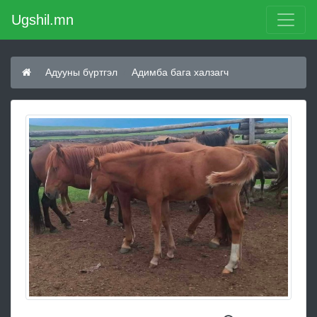
Ugshil.mn
Адууны бүртгэл
Адимба бага халзагч