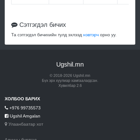
Сэтгэгдэл бичих
Та сэтгэгдэл бичихийн тулд эхлээд
нэвтэрч
орно уу.
Ugshil.mn
© 2018-2026 Ugshil.mn
Бүх эрх хуулиар хамгаалагдсан.
Хувилбар 2.6
ХОЛБОО БАРИХ
+976 99735573
Ugshil Amgalan
Улаанбаатар хот
Адууны бүртгэл