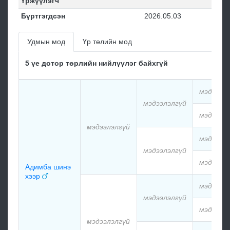
Үржүүлэгч
Бүртгэгдсэн
2026.05.03
Удмын мод
Үр төлийн мод
5 үе дотор төрлийн нийлүүлэг байхгүй
мэдээлэ
мэдээлэлгүй
мэдээлэ
мэдээлэлгүй
мэдээлэ
мэдээлэлгүй
мэдээлэ
Адимба шинэ
хээр
мэдээлэ
мэдээлэлгүй
мэдээлэ
мэдээлэлгүй