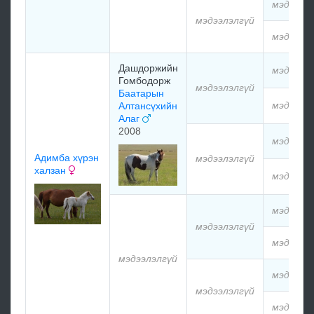
мэдээлэ
мэдээлэлгүй
мэдээлэ
Дашдоржийн
мэдээлэ
Гомбодорж
мэдээлэлгүй
Баатарын
мэдээлэ
Алтансүхийн
Алаг
2008
мэдээлэ
Адимба хүрэн
мэдээлэлгүй
халзан
мэдээлэ
мэдээлэ
мэдээлэлгүй
мэдээлэ
мэдээлэлгүй
мэдээлэ
мэдээлэлгүй
мэдээлэ