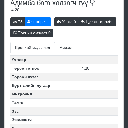
Адимба бага халзагч
гүү
.4.20
78
suuripe...
Унага
0
Цусан төрлийн
Төлийн амжилт
0
Ерөнхий мэдээлэл
Амжилт
Үүлдэр
-
Төрсөн огноо
.4.20
Төрсөн нутаг
Бүртгэлийн дугаар
Микрочип
Тамга
Зүс
Эзэмшигч