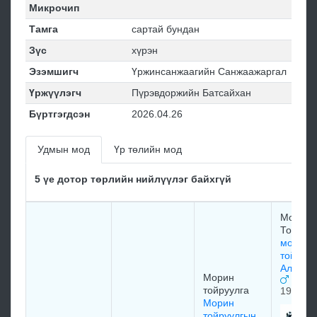
Микрочип
Тамга
сартай бундан
Зүс
хүрэн
Эзэмшигч
Үржинсанжаагийн Санжаажаргал
Үржүүлэгч
Пүрэвдоржийн Батсайхан
Бүртгэгдсэн
2026.04.26
Удмын мод
Үр төлийн мод
5 үе дотор төрлийн нийлүүлэг байхгүй
Морин
Тойруу
морин
тойруу
Алтанг
Морин
тойруулга
1975
Морин
тойруулгын