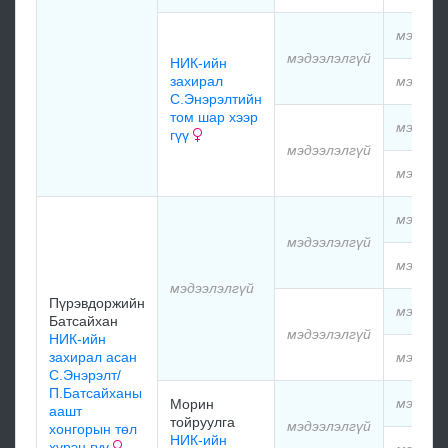
мэдээл
мэдээлэлгүй
НИК-ийн
захирал
мэдээл
С.Энэрэлтийн
том шар хээр
мэдээл
гүү
мэдээлэлгүй
мэдээл
мэдээл
мэдээлэлгүй
мэдээл
мэдээлэлгүй
Пүрэвдоржийн
мэдээл
Батсайхан
мэдээлэлгүй
НИК-ийн
захирал асан
мэдээл
С.Энэрэлт/
П.Батсайханы
мэдээл
Морин
аашт
тойруулга
мэдээлэлгүй
хонгорын төл
НИК-ийн
хүрэн гүү