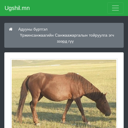
Ugshil.mn
Адууны бүртгэл
Үржинсанжаагийн Санжаажаргалын тойруулга эгч
зээрд гүү