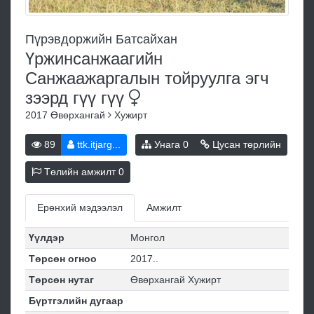
Пүрэвдоржийн Батсайхан
Үржинсанжаагийн
Санжаажаргалын тойруулга эгч
зээрд гүү
гүү
2017
Өвөрхангай
Хужирт
89
ttk.itjarg...
Унага
0
Цусан төрлийн
Төлийн амжилт
0
Ерөнхий мэдээлэл
Амжилт
Үүлдэр
Монгол
Төрсөн огноо
2017..
Төрсөн нутаг
Өвөрхангай Хужирт
Бүртгэлийн дугаар