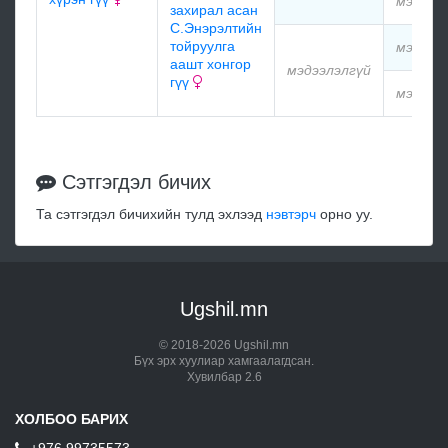
мэдээл
захирал асан
С.Энэрэлтийн
тойруулга
мэдээл
аашт хонгор
мэдээлэлгүй
гүү
мэдээл
Сэтгэгдэл бичих
Та сэтгэгдэл бичихийн тулд эхлээд
нэвтэрч
орно уу.
Ugshil.mn
© 2018-2026 Ugshil.mn
Бүх эрх хуулиар хамгаалагдсан.
Хувилбар 2.6
ХОЛБОО БАРИХ
+976 99735573