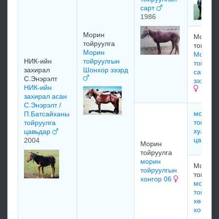
сарт
1986
Морин
Морин
тойруулга
тойруул
Морин
Морин
НИК-ийн
тойруулгын
тойруу
захирал
Шонхор зээрд
сартын 
С.Энэрэлт
зээрдэг
НИК-ийн
захирал асан
С.Энэрэлт /
морин
П.Батсайханы
тойруу
тойруулга
хулгар
цавьдар
цавьда
2004
Морин
тойруулга
морин
Морин
тойруулгын
тойруул
хонгор 06
морин
тойруу
хөгшин
хонгор