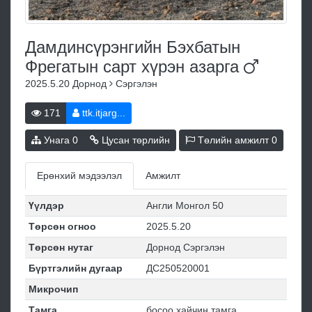
Дамдинсүрэнгийн Бэхбатын
Фрегатын сарт хүрэн
азарга
2025.5.20
Дорнод
Сэргэлэн
171
ttk.itjarg...
Унага
0
Цусан төрлийн
Төлийн амжилт
0
Ерөнхий мэдээлэл
Амжилт
Үүлдэр
Англи Монгол 50
Төрсөн огноо
2025.5.20
Төрсөн нутаг
Дорнод Сэргэлэн
Бүртгэлийн дугаар
ДС250520001
Микрочип
Тамга
босоо хайчин тамга