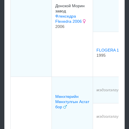
Донской Морин
завод
Флекседра
Flexedra 2006
2006
FLOGERA 1995
1995
мэдээлэлгүй
Мөнхтөрийн
Мөнхтулгын Асгат
бор
мэдээлэлгүй