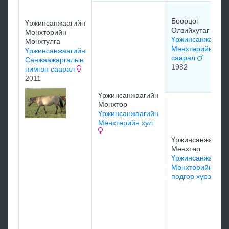
Боорцог
Үржинсанжаагийн
Өлзийхутаг
Мөнхтөрийн
Үржинсанжаагий
Мөнхтулга
Мөнхтөрийн
Үржинсанжаагийн
саарал
Санжаажаргалын
1982
нимгэн саарал
2011
Үржинсанжаагийн
Мөнхтөр
Үржинсанжаагийн
Мөнхтөрийн хул
Үржинсанжаагий
Мөнхтөр
Үржинсанжаагий
Мөнхтөрийн
подгор хүрэгч