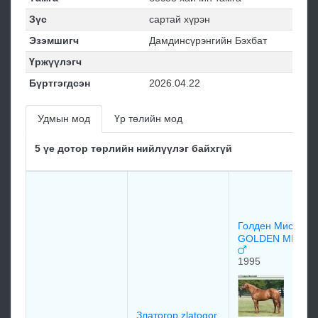
Зүс
сартай хүрэн
Эзэмшигч
Дамдинсүрэнгийн Бэхбат
Үржүүлэгч
Бүртгэгдсэн
2026.04.22
Удмын мод
Үр төлийн мод
5 үе дотор төрлийн нийлүүлэг байхгүй
Голден Миссайл
GOLDEN MISSIL
1995
Златогор zlatogor