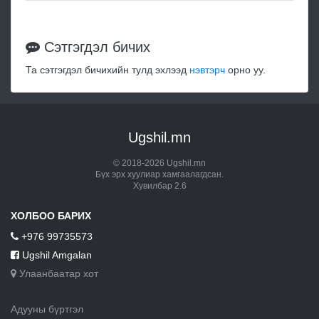
Сэтгэгдэл бичих
Та сэтгэгдэл бичихийн тулд эхлээд
нэвтэрч
орно уу.
Ugshil.mn
© 2018-2026 Ugshil.mn
Бүх эрх хуулиар хамгаалагдсан.
Хувилбар 2.6
ХОЛБОО БАРИХ
+976 99735573
Ugshil Amgalan
Улаанбаатар хот
Адууны бүртгэл