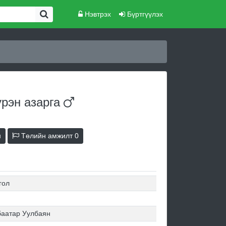
Нэвтрэх
Бүртгүүлэх
үрэн
азарга
н
Төлийн амжилт
0
гол
баатар Уулбаян