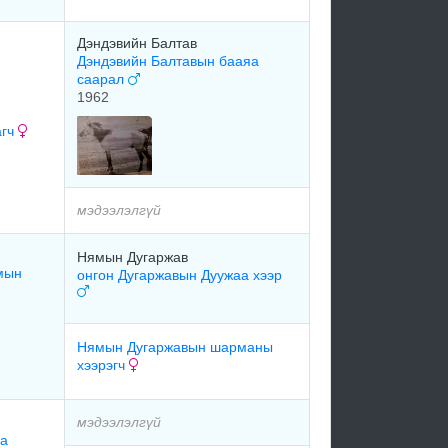
Дэндэвийн Балтав
Дэндэвийн Балтавын бааяа
саарал
1962
агч
мэдээлэлгүй
Нямын Дугаржав
мын
онгон Дугаржавын Дуужаа хээр
Нямын Дугаржавын шарманы
хээрэгч
мэдээлэлгүй
аа