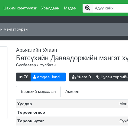
Цахим хээлтүүлэг
Уралдаан
Мэдээ
н мэнгэт хүрэн
Арьяагийн Улаан
Батсүхийн Даваадоржийн мэнгэт х
Сүхбаатар
Уулбаян
76
amgaa_land...
Унага
0
Цусан төрлий
Ерөнхий мэдээлэл
Амжилт
Үүлдэр
Мон
Төрсөн огноо
Төрсөн нутаг
Сүх