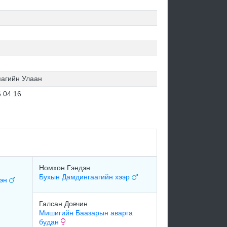
агийн Улаан
.04.16
Номхон Гэндэн
Бухын Дамдингаагийн хээр
тэн
Галсан Довчин
Мишигийн Баазарын аварга
будан