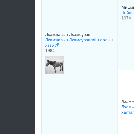
Миши
Чойнп
1974
Лхамжавын Лхамсүрэн
Лхамжавын Лхамсүрэнгийн арлын
хээр
1984
Лхамж
Лхамж
халта