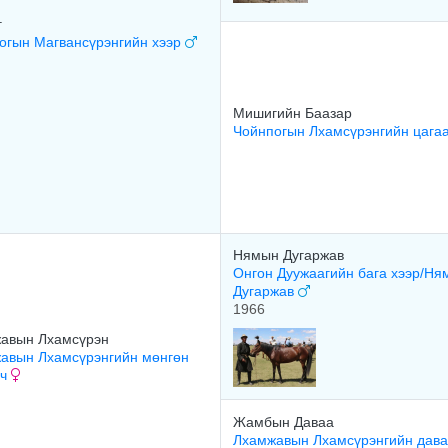
г
огын Магвансүрэнгийн хээр
Мишигийн Баазар
Чойнпогын Лхамсүрэнгийн цага
Нямын Дугаржав
Онгон Дуужаагийн бага хээр/Ня
Дугаржав
1966
авын Лхамсүрэн
авын Лхамсүрэнгийн мөнгөн
гч
Жамбын Даваа
Лхамжавын Лхамсүрэнгийн дав