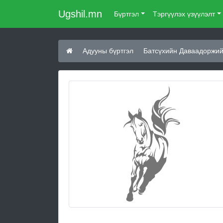
Ugshil.mn
Бүртгэл
Тэргүүлэх үзүүлэлт
Адууны бүртгэл
Батсүхийн Даваадоржий