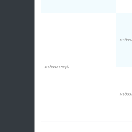
мэдээ
мэдээлэлгүй
мэдээ