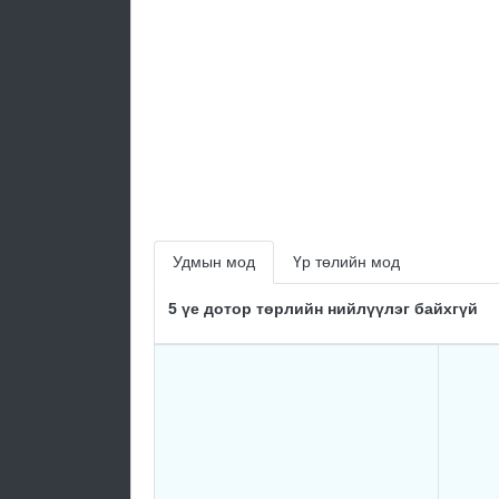
Удмын мод
Үр төлийн мод
5 үе дотор төрлийн нийлүүлэг байхгүй