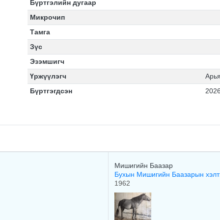
Бүртгэлийн дугаар
Микрочип
Тамга
Зүс
Эзэмшигч
Үржүүлэгч
Арья
Бүртгэгдсэн
2026
Мишигийн Баазар
Бухын Мишигийн Баазарын хэл
1962