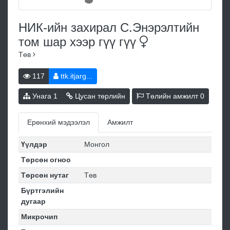
НИК-ийн захирал С.Энэрэлтийн
том шар хээр гүү
гүү
Төв
117
ttk.itjarg...
Унага
1
Цусан төрлийн
Төлийн амжилт
0
Ерөнхий мэдээлэл
Амжилт
Үүлдэр
Монгол
Төрсөн огноо
Төрсөн нутаг
Төв
Бүртгэлийн
дугаар
Микрочип