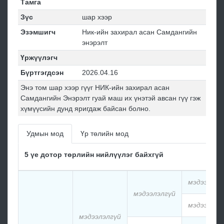
Тамга
Зүс
шар хээр
Эзэмшигч
Ник-ийн захирал асан Самдангийн
энэрэлт
Үржүүлэгч
Бүртгэгдсэн
2026.04.16
Энэ том шар хээр гүүг НИК-ийн захирал асан
Самдангийн Энэрэлт гуай маш их үнэтэй авсан гүү гэж
хүмүүсийн дунд яригдаж байсан болно.
Удмын мод
Үр төлийн мод
5 үе дотор төрлийн нийлүүлэг байхгүй
мэдээлэлг
мэдээлэлгүй
мэдээлэлг
мэдээлэлгүй