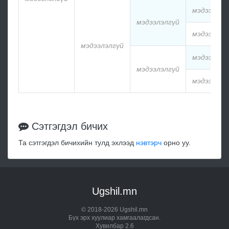
мэдээлэлг
мэдээлэлгүй
мэдээлэлг
мэдээлэлгүй
мэдээлэлг
мэдээлэлгүй
мэдээлэлг
Сэтгэгдэл бичих
Та сэтгэгдэл бичихийн тулд эхлээд
нэвтэрч
орно уу.
Ugshil.mn
© 2018-2026 Ugshil.mn
Бүх эрх хуулиар хамгаалагдсан.
Хувилбар 2.6