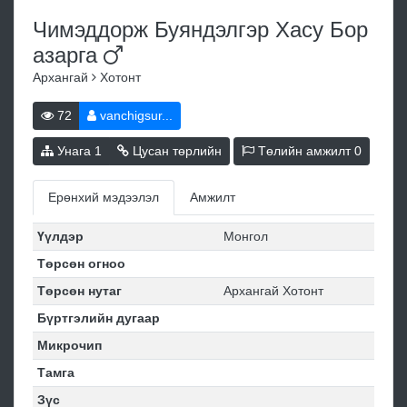
Чимэддорж Буяндэлгэр Хасу Бор
азарга
Архангай
Хотонт
72
vanchigsur...
Унага
1
Цусан төрлийн
Төлийн амжилт
0
Ерөнхий мэдээлэл
Амжилт
Үүлдэр
Монгол
Төрсөн огноо
Төрсөн нутаг
Архангай Хотонт
Бүртгэлийн дугаар
Микрочип
Тамга
Зүс