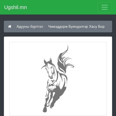
Ugshil.mn
Адууны бүртгэл
Чимэддорж Буяндэлгэр Хасу Бор