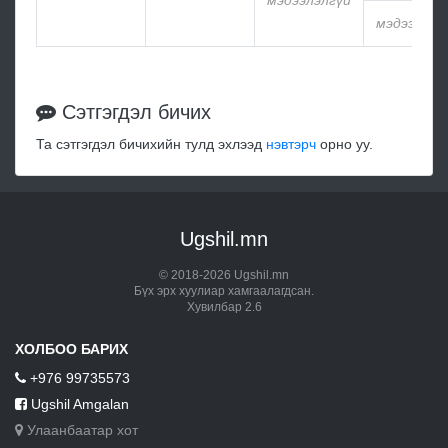
мэдээлэлгүй
мэдээлэлг
Сэтгэгдэл бичих
Та сэтгэгдэл бичихийн тулд эхлээд
нэвтэрч
орно уу.
Ugshil.mn
© 2018-2026 Ugshil.mn
Бүх эрх хуулиар хамгаалагдсан.
Хувилбар 2.6
ХОЛБОО БАРИХ
+976 99735573
Ugshil Amgalan
Улаанбаатар хот