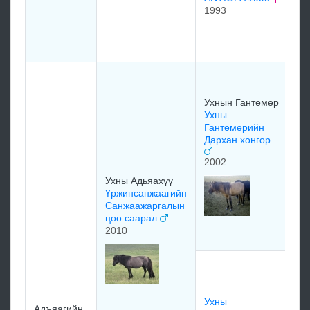
1993
AN
19
Ух
Эр
Ух
Ухнын Гантөмөр
Га
Ухны
өр
Гантөмөрийн
Дархан хонгор
2002
Ухны Адьяахүү
Үржинсанжаагийн
Ух
Санжаажаргалын
Га
цоо саарал
цэ
2010
Цэ
Эр
сү
Ухны
19
Адъяагийн