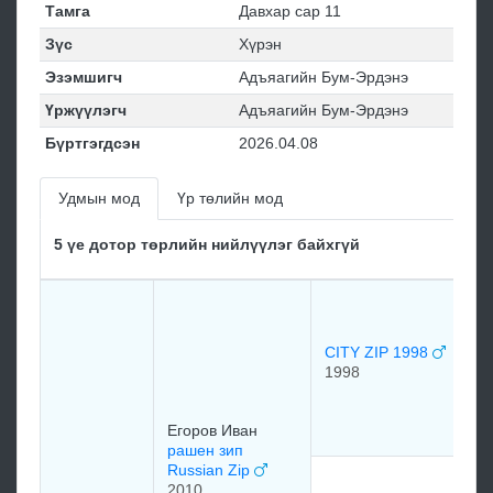
Тамга
Давхар сар 11
Зүс
Хүрэн
Эзэмшигч
Адъяагийн Бум-Эрдэнэ
Үржүүлэгч
Адъяагийн Бум-Эрдэнэ
Бүртгэгдсэн
2026.04.08
Удмын мод
Үр төлийн мод
5 үе дотор төрлийн нийлүүлэг байхгүй
C
1
19
CITY ZIP 1998
1998
BA
19
Егоров Иван
рашен зип
Russian Zip
S
2010