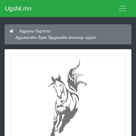
Ugshil.mn
Адууны бүртгэл
Адъяагийн Бум-Эрдэнийн монхор хүрэн