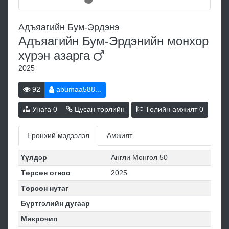
Адъяагийн Бум-Эрдэнэ
Адъяагийн Бум-Эрдэнийн монхор
хүрэн
азарга
2025
92
abumaa588...
Унага
0
Цусан төрлийн
Төлийн амжилт
0
Ерөнхий мэдээлэл
Амжилт
Үүлдэр
Англи Монгол 50
Төрсөн огноо
2025..
Төрсөн нутаг
Бүртгэлийн дугаар
Микрочип