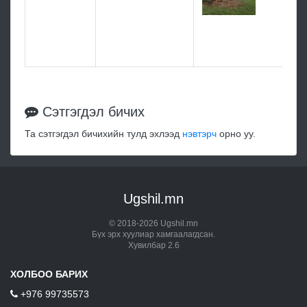
Эр
Ух
ЭР
Цэ
Сэтгэгдэл бичих
Та сэтгэгдэл бичихийн тулд эхлээд
нэвтэрч
орно уу.
Ugshil.mn
© 2018-2026 Ugshil.mn
Бүх эрх хуулиар хамгаалагдсан.
Хувилбар 2.6
ХОЛБОО БАРИХ
+976 99735573