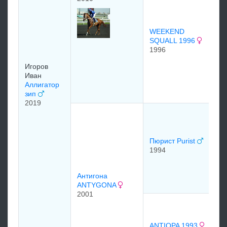
S
19
WEEKEND
SQUALL 1996
1996
Игоров
FU
Иван
FR
Аллигатор
19
зип
2019
PO
P
19
Пюрист Purist
1994
Ми
Li
Антигона
19
ANTYGONA
2001
D
19
ANTIOPA 1993