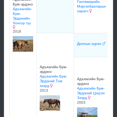
Гантөмөрийн
Бум-эрдэнэ
Мэргэнбаатарын
Адъяагийн
харагч
Бум-
Эрдэнийн
Хонгор гүү
мэ
2018
мэ
Доопын хүрэн
мэ
Ён
Адъяагийн Бум-
Гү
эрдэнэ
Ён
Адъяагийн Бум-
Гү
Адъяагийн Бум-
Эрдэний Том
хү
эрдэнэ
зээрд
19
Адъяагийн Бум-
2013
Эрдэний Цэцгэн
Зээрд
2003
Ух