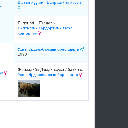
Ванчинхүүгийн Баяраагийн хүрэн
эн
Ёндонгийн ГҮрдорж
Ёндонгийн Гүрдоржийн зэгэл
хонгор гүү
Ухны Эрдэнэбаярын ооёо шарга
1990
Жигмэдийн Дамдинсүрэн/ бахираа
ор
Ухны Эрдэнэбаярын бор хонгор