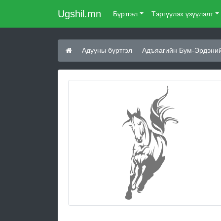
Ugshil.mn
Бүртгэл
Тэргүүлэх үзүүлэлт
Адууны бүртгэл
Адъяагийн Бум-Эрдэний