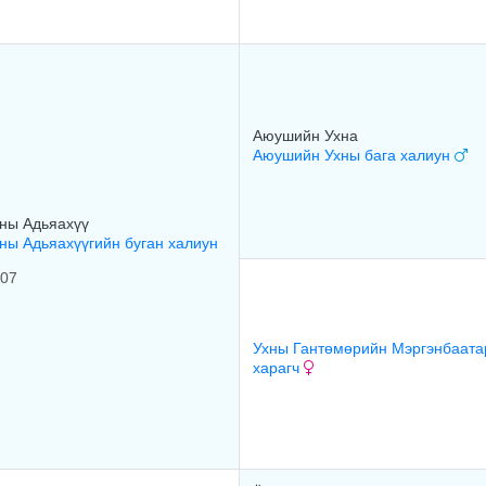
Аюушийн Ухна
Аюушийн Ухны бага халиун
ны Адьяахүү
ны Адьяахүүгийн буган халиун
07
Ухны Гантөмөрийн Мэргэнбаат
харагч