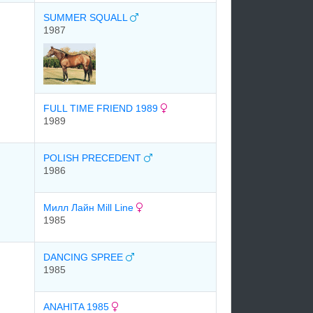
SUMMER SQUALL
1987
FULL TIME FRIEND 1989
1989
POLISH PRECEDENT
1986
Милл Лайн Mill Line
1985
DANCING SPREE
1985
ANAHITA 1985