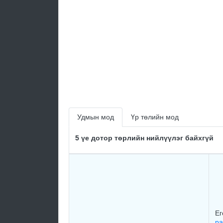
Удмын мод
Үр төлийн мод
5 үе дотор төрлийн нийлүүлэг байхгүй
Ег
ра