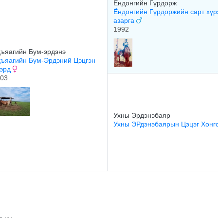
Ёндонгийн Гүрдорж
Ёндонгийн Гүрдоржийн сарт хүр
азарга
1992
ъяагийн Бум-эрдэнэ
ъяагийн Бум-Эрдэний Цэцгэн
ээрд
03
Ухны Эрдэнэбаяр
Ухны ЭРдэнэбаярын Цэцэг Хонг