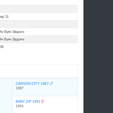
ар 11
йн Бум-Эрдэнэ
йн Бум-Эрдэнэ
08
CARSON CITY 1987
1987
BABY ZIP 1991
1991