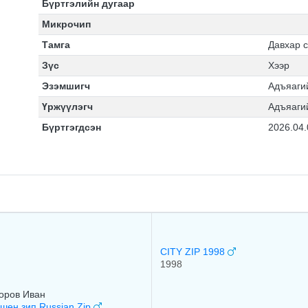
Бүртгэлийн дугаар
Микрочип
Тамга
Давхар с
Зүс
Хээр
Эзэмшигч
Адъяаги
Үржүүлэгч
Адъяаги
Бүртгэгдсэн
2026.04.
CITY ZIP 1998
1998
оров Иван
шен зип Russian Zip