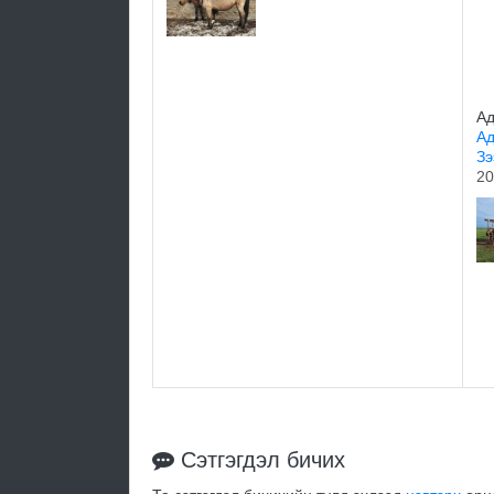
Ад
Ад
З
20
Сэтгэгдэл бичих