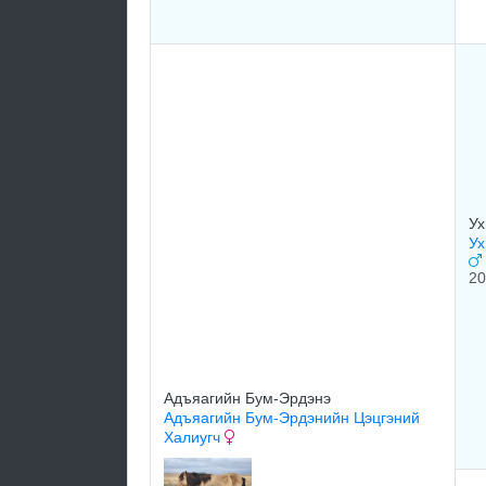
Ух
Ух
20
Адъяагийн Бум-Эрдэнэ
Адъяагийн Бум-Эрдэнийн Цэцгэний
Халиугч