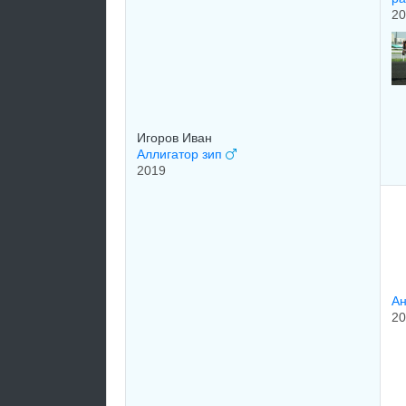
20
Игоров Иван
Аллигатор зип
2019
А
20