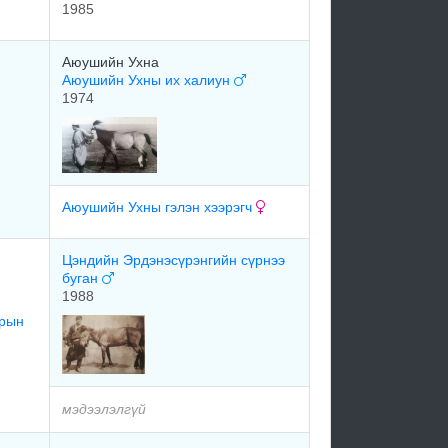
1985
Аюушийн Ухна
Аюушийн Ухны их халиун
1974
Аюушийн Ухны гэлэн хээрэгч
Цэндийн Эрдэнэсүрэнгийн сүрнээ
буган
1988
арын
мэдээлэлгүй