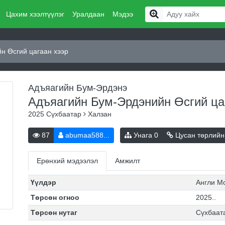
Цахим хээлтүүлэг
Уралдаан
Мэдээ
н Өсгий цагаан хээр
Адъяагийн Бум-Эрдэнэ
Адъяагийн Бум-Эрдэнийн Өсгий ца
2025
Сүхбаатар
Халзан
87
abumaa588...
Унага
0
Цусан төрлийн
Ерөнхий мэдээлэл
Амжилт
Үүлдэр
Англи М
Төрсөн огноо
2025..
Төрсөн нутаг
Сүхбаат