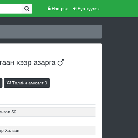
Нэвтрэх
Бүртгүүлэх
гаан хээр
азарга
Төлийн амжилт
0
онгол 50
ар Халзан