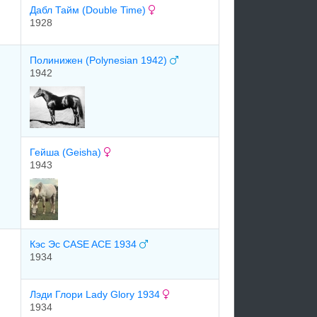
Дабл Тайм (Double Time)
1928
Полинижен (Polynesian 1942)
1942
Гейша (Geisha)
1943
Кэс Эс CASE ACE 1934
1934
Лэди Глори Lady Glory 1934
1934