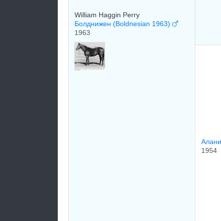
William Haggin Perry
Болднижен (Boldnesian 1963)
1963
Алани
1954