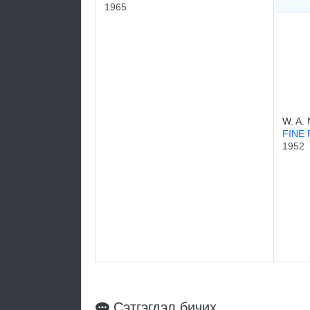
1965
W. A. 
FINE
1952
Сэтгэгдэл бичих