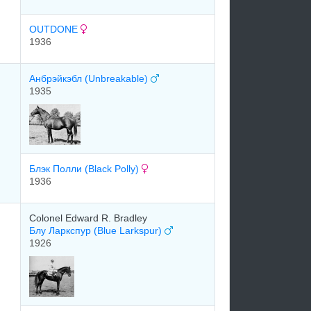
OUTDONE
1936
Aнбpэйкэбл (Unbreakable)
1935
Блэк Полли (Black Polly)
1936
Colonel Edward R. Bradley
Блу Ларкспур (Blue Larkspur)
1926