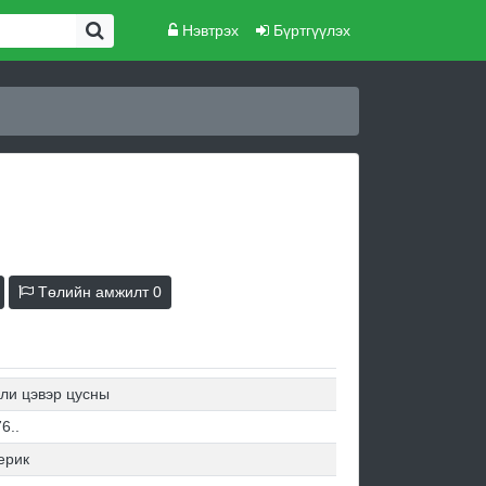
Нэвтрэх
Бүртгүүлэх
Төлийн амжилт
0
ли цэвэр цусны
6..
ерик