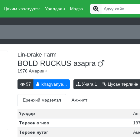
Цахим хээлтүүлэг
Уралдаан
Мэдээ
Lin-Drake Farm
BOLD RUCKUS
азарга
1976
Америк
97
lkhagvanya...
Унага
1
Цусан төрлийн
Ерөнхий мэдээлэл
Амжилт
Үүлдэр
Анг
Төрсөн огноо
197
Төрсөн нутаг
Ам