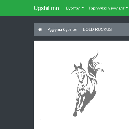
Ugshil.mn
Бүртгэл
Тэргүүлэх үзүүлэлт
Адууны бүртгэл
BOLD RUCKUS