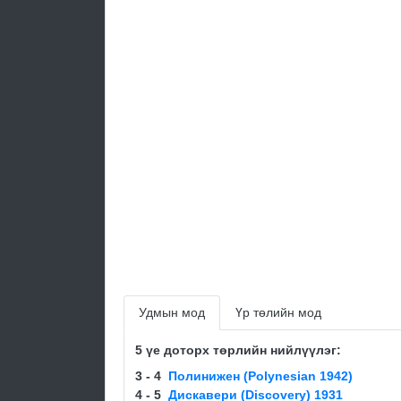
Удмын мод
Үр төлийн мод
5 үе доторх төрлийн нийлүүлэг:
3 - 4
Полинижен (Polynesian 1942)
4 - 5
Диcкавеpи (Discovery) 1931