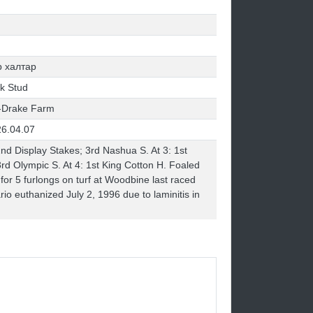
 халтар
k Stud
-Drake Farm
6.04.07
2nd Display Stakes; 3rd Nashua S. At 3: 1st
d Olympic S. At 4: 1st King Cotton H. Foaled
for 5 furlongs on turf at Woodbine last raced
o euthanized July 2, 1996 due to laminitis in