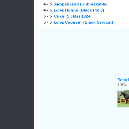
4 - 5
Aнбpэйкэбл (Unbreakable)
4 - 5
Блэк Полли (Black Polly)
5 - 5
Cикл (Sickle) 1924
5 - 5
Блэк Сервэнт (Black Servant)
Болд 
1954