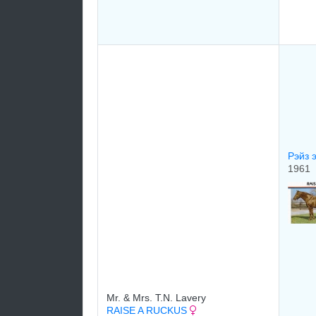
Рэйз э
1961
Mr. & Mrs. T.N. Lavery
RAISE A RUCKUS