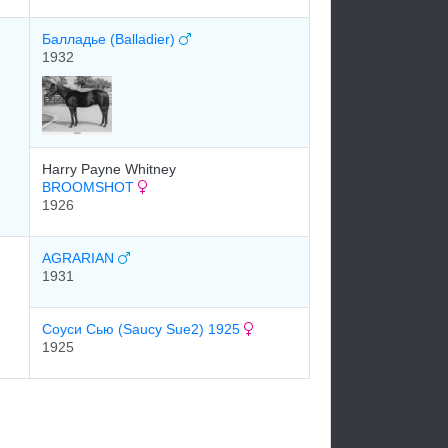
Балладье (Balladier)
1932
Harry Payne Whitney
BROOMSHOT
1926
AGRARIAN
1931
Соуси Сью (Saucy Sue2) 1925
1925