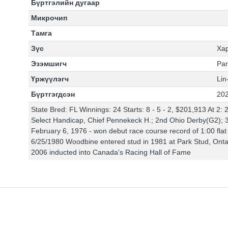
Бүртгэлийн дугаар
Микрочип
Тамга
Зүс
Хар
Эзэмшигч
Par
Үржүүлэгч
Lin
Бүртгэгдсэн
202
State Bred: FL Winnings: 24 Starts: 8 - 5 - 2, $201,913 At 2: 
Select Handicap, Chief Pennekeck H.; 2nd Ohio Derby(G2); 3r
February 6, 1976 - won debut race course record of 1:00 flat 
6/25/1980 Woodbine entered stud in 1981 at Park Stud, Ontari
2006 inducted into Canada's Racing Hall of Fame