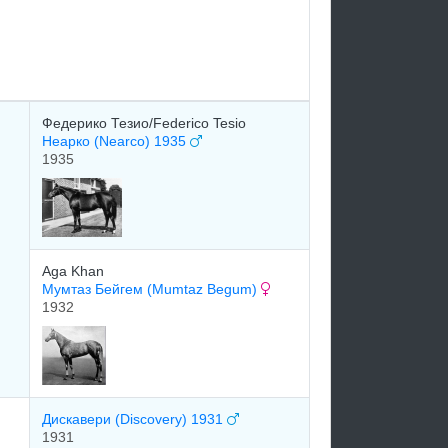
Федерико Тезио/Federico Tesio
Неарко (Nearco) 1935
1935
Aga Khan
Mумтаз Бeйгeм (Mumtaz Begum)
1932
Диcкавеpи (Discovery) 1931
1931