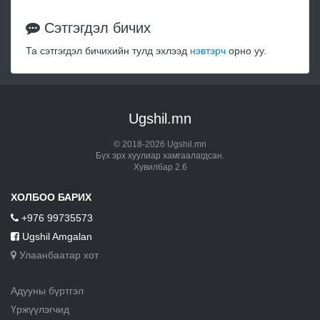
Сэтгэгдэл бичих
Та сэтгэгдэл бичихийн тулд эхлээд
нэвтэрч
орно уу.
Ugshil.mn
© 2018-2026 Ugshil.mn
Бүх эрх хуулиар хамгаалагдсан.
Хувилбар 2.6
ХОЛБОО БАРИХ
+976 99735573
Ugshil Amgalan
Улаанбаатар хот
Адууны бүртгэл
Үржүүлэгчид