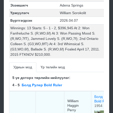
Эзэмшигч
Adena Springs
Үржүүлэгч
William Sorokolit
Бүртгэгдсэн
2026.04.07
Winnings: 13 Starts: 5 - 1 - 2, $396,945 At 2: Won
Fanfreluche S. (R,WO,6f) At 3: Won Passing Mood S.
(R,WO,7fT), Jammed Lovely S. (R,WO,7f); 2nd Ontario
Colleen S. (G3,WO,8fT) At 4: 3rd Whimsical S.
(G3,WO,6f), Ballade S. (R,WO,6f) Foaled April 17, 2011.
2015 FTKNOV $210,000.
Удмын мод
Үр төлийн мод
5 үе доторх төрлийн нийлүүлэг:
4 - 5
Болд Рулер Bold Ruler
Болд Руле
William
Bold Ruler
Haggin
1954
Perry