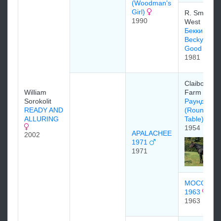
(Woodman's
Girl)
R. Smiser
1990
West
Бекки Би Г
Becky Be
Good
1981
Claiborne
William
Farm
Sorokolit
Раунд Тэй
READY AND
(Round
ALLURING
Table)
1954
APALACHEE
2002
1971
1971
MOCCASI
1963
1963