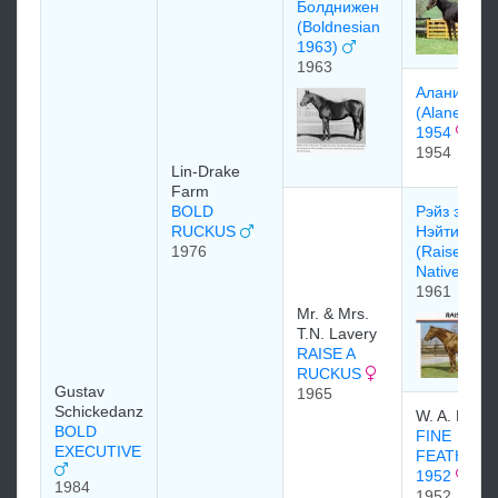
Болднижен
(Boldnesian
1963)
1963
Аланижен
(Alanesian)
1954
1954
Lin-Drake
Farm
BOLD
Рэйз э
RUCKUS
Нэйтив
1976
(Raise A
Native)
1961
Mr. & Mrs.
T.N. Lavery
RAISE A
RUCKUS
Gustav
1965
Schickedanz
W. A. Nelso
BOLD
FINE
EXECUTIVE
FEATHERS
1952
1984
1952