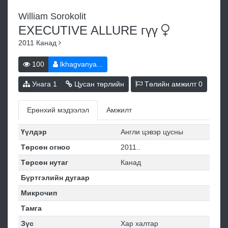
William Sorokolit
EXECUTIVE ALLURE
гүү
2011
Канад
100
lkhagvanya...
Унага
1
Цусан төрлийн
Төлийн амжилт
0
Ерөнхий мэдээлэл
Амжилт
Үүлдэр
Англи цэвэр цусны
Төрсөн огноо
2011..
Төрсөн нутаг
Канад
Бүртгэлийн дугаар
Микрочип
Тамга
Зүс
Хар халтар