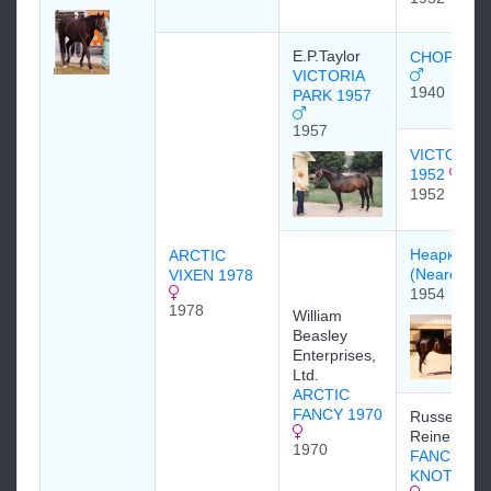
E.P.Taylor
CHOP CH
VICTORIA
1940
PARK 1957
1957
VICTORIA
1952
1952
Неарктик
ARCTIC
(Nearctic)
VIXEN 1978
1954
1978
William
Beasley
Enterprises,
Ltd.
ARCTIC
FANCY 1970
Russell L.
Reineman
1970
FANCY
KNOT1960