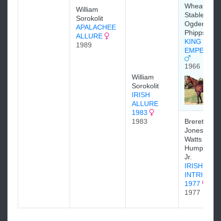
Wheatley
William
Stable &
Sorokolit
Ogden
APALACHEE
Phipps
ALLURE
KING
1989
EMPEROR
1966
William
Sorokolit
IRISH
ALLURE
1983
1983
Brereton C.
Jones & G.
Watts
Humphrey,
Jr.
IRISH
INTRIGUE
1977
1977