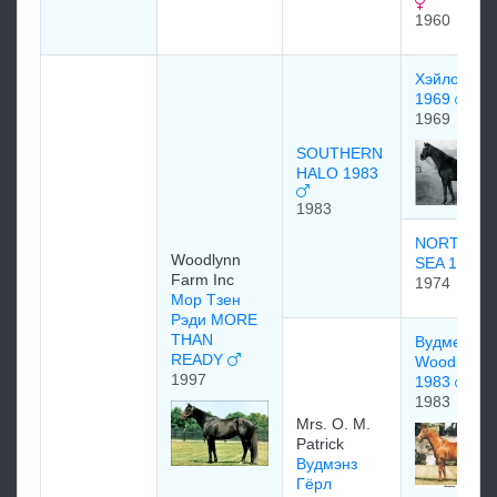
1960
Хэйло (Hal
1969
1969
SOUTHERN
HALO 1983
1983
NORTHER
Woodlynn
SEA 1974
Farm Inc
1974
Мор Тзен
Рэди MORE
THAN
Вудмен
READY
Woodman
1997
1983
1983
Mrs. O. M.
Patrick
Вудмэнз
Гёрл