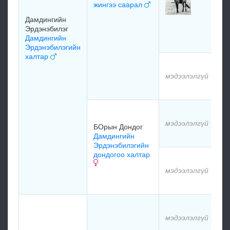
жингээ саарал
Гэ
Ба
Дамдингийн
Ре
Эрдэнэбилэг
хо
Дамдингийн
Эрдэнэбилэгийн
халтар
мэ
мэдээлэлгүй
мэ
мэ
мэдээлэлгүй
БОрын Дондог
мэ
Дамдингийн
Эрдэнэбилэгийн
дондогоо халтар
мэ
мэдээлэлгүй
мэ
мэ
мэдээлэлгүй
мэ