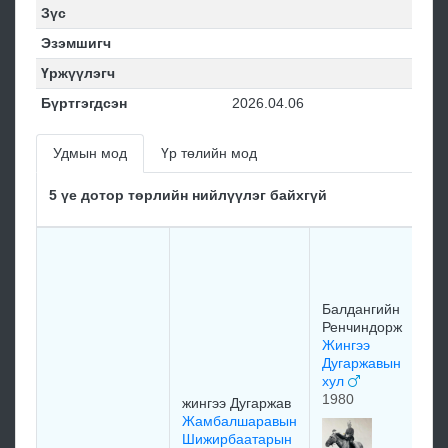
Зүс
Эзэмшигч
Үржүүлэгч
Бүртгэгдсэн
2026.04.06
Удмын мод
Үр төлийн мод
5 үе дотор төрлийн нийлүүлэг байхгүй
Бо
Б
До
Балдангийн
19
Ренчиндорж
Жингээ
Дугаржавын
хул
1980
жингээ Дугаржав
Жамбалшаравын
Ба
Шижирбаатарын
Ре