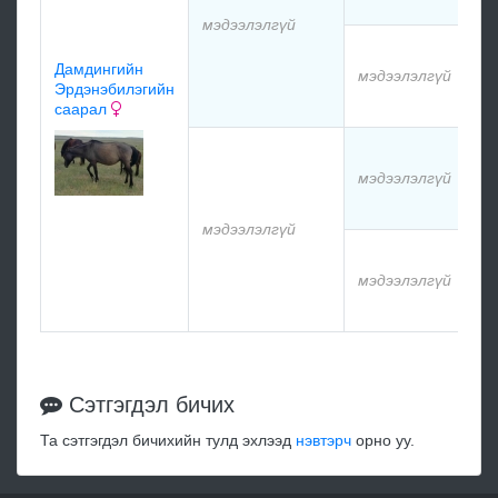
мэдээлэлгүй
мэ
Дамдингийн
мэдээлэлгүй
Эрдэнэбилэгийн
мэ
саарал
мэ
мэдээлэлгүй
мэ
мэдээлэлгүй
мэ
мэдээлэлгүй
мэ
Сэтгэгдэл бичих
Та сэтгэгдэл бичихийн тулд эхлээд
нэвтэрч
орно уу.