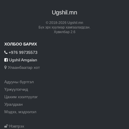
Ugshil.mn
© 2018-2026 Ugshil.mn
Бүх эрх хуулиар хамгаалагдсан.
Хувилбар 2.6
ХОЛБОО БАРИХ
+976 99735573
Ugshil Amgalan
Улаанбаатар хот
Адууны бүртгэл
Үржүүлэгчид
Цахим хээлтүүлэг
Уралдаан
Мэдээ, мэдээлэл
Нэвтрэх