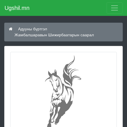
Ugshil.mn
Адууны бүртгэл
Жамбалшаравын Шижирбаатарын саарал