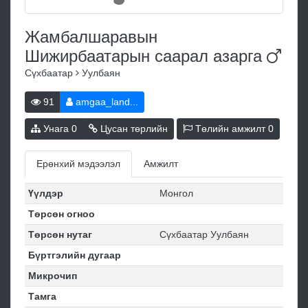
Жамбалшаравын
Шижирбаатарын саарал
азарга
Сүхбаатар
Уулбаян
91
amgaa_land...
Унага
0
Цусан төрлийн
Төлийн амжилт
0
Ерөнхий мэдээлэл
Амжилт
Үүлдэр
Монгол
Төрсөн огноо
Төрсөн нутаг
Сүхбаатар Уулбаян
Бүртгэлийн дугаар
Микрочип
Тамга