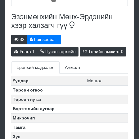
Эзэнмөнхийн Мөнх-Эрдэнийн
хээр халзагч
гүү
82
buir.sodba...
Унага
1
Цусан төрлийн
Төлийн амжилт
0
Ерөнхий мэдээлэл
Амжилт
Үүлдэр
Монгол
Төрсөн огноо
Төрсөн нутаг
Бүртгэлийн дугаар
Микрочип
Тамга
Зүс