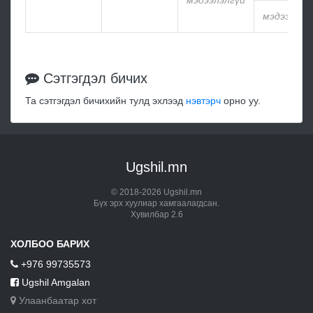
мэдээлэлгүй
мэдээлэлг
Сэтгэгдэл бичих
Та сэтгэгдэл бичихийн тулд эхлээд
нэвтэрч
орно уу.
Ugshil.mn
© 2018-2026 Ugshil.mn
Бүх эрх хуулиар хамгаалагдсан.
Хувилбар 2.6
ХОЛБОО БАРИХ
+976 99735573
Ugshil Amgalan
Улаанбаатар хот