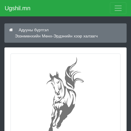
Ugshil.mn
Адууны бүртгэл
Эзэнмөнхийн Мөнх-Эрдэнийн хээр халзагч