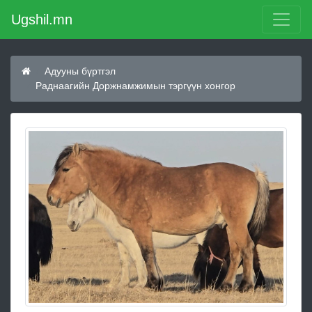
Ugshil.mn
Адууны бүртгэл
Раднаагийн Доржнамжимын тэргүүн хонгор