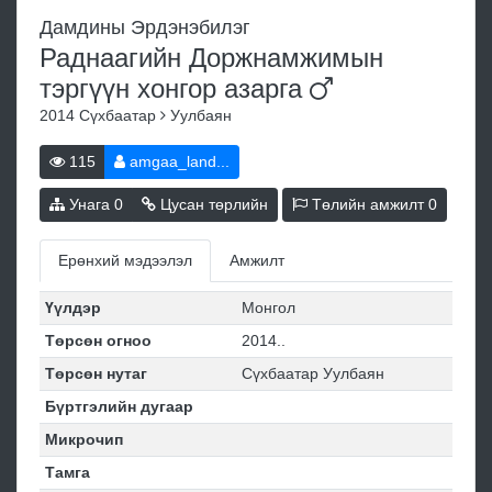
Дамдины Эрдэнэбилэг
Раднаагийн Доржнамжимын
тэргүүн хонгор
азарга
2014
Сүхбаатар
Уулбаян
115
amgaa_land...
Унага
0
Цусан төрлийн
Төлийн амжилт
0
Ерөнхий мэдээлэл
Амжилт
Үүлдэр
Монгол
Төрсөн огноо
2014..
Төрсөн нутаг
Сүхбаатар Уулбаян
Бүртгэлийн дугаар
Микрочип
Тамга