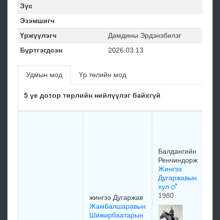
Зүс
Эзэмшигч
Үржүүлэгч
Дамдины Эрдэнэбилэг
Бүртгэгдсэн
2026.03.13
Удмын мод
Үр төлийн мод
5 үе дотор төрлийн нийлүүлэг байхгүй
Бо
Б
До
Балдангийн
19
Ренчиндорж
Жингээ
Дугаржавын
хул
1980
жингээ Дугаржав
Жамбалшаравын
Ба
Шижирбаатарын
Ре