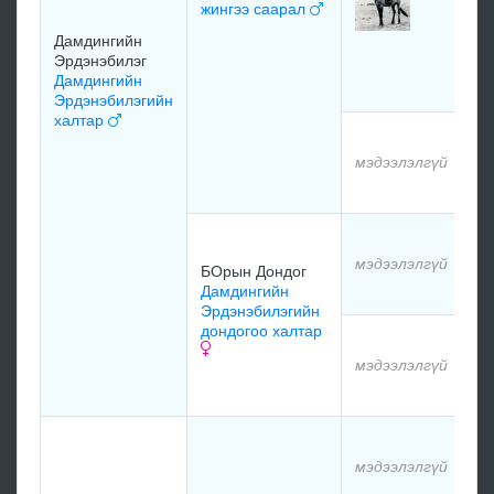
жингээ саарал
Гэ
Ба
Дамдингийн
Ре
Эрдэнэбилэг
хо
Дамдингийн
Эрдэнэбилэгийн
халтар
мэ
мэдээлэлгүй
мэ
мэ
мэдээлэлгүй
БОрын Дондог
мэ
Дамдингийн
Эрдэнэбилэгийн
дондогоо халтар
мэ
мэдээлэлгүй
мэ
мэ
мэдээлэлгүй
мэ