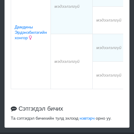
мэдээлэлгүй
мэ
мэдээлэлгүй
Дамдины
мэ
Эрдэнэбилэгийн
хонгор
мэ
мэдээлэлгүй
мэ
мэдээлэлгүй
мэ
мэдээлэлгүй
мэ
Сэтгэгдэл бичих
Та сэтгэгдэл бичихийн тулд эхлээд
нэвтэрч
орно уу.