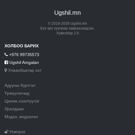
Ugshil.mn
© 2018-2026 Ugshil.mn
Бүх эрх хуулиар хамгаалагдсан.
Хувилбар 2.6
ХОЛБОО БАРИХ
+976 99735573
Ugshil Amgalan
Улаанбаатар хот
Адууны бүртгэл
Үржүүлэгчид
Цахим хээлтүүлэг
Уралдаан
Мэдээ, мэдээлэл
Нэвтрэх