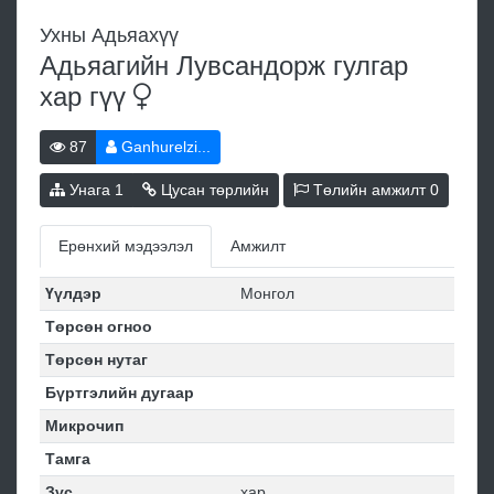
Ухны Адьяахүү
Адьяагийн Лувсандорж гулгар
хар
гүү
87
Ganhurelzi...
Унага
1
Цусан төрлийн
Төлийн амжилт
0
Ерөнхий мэдээлэл
Амжилт
Үүлдэр
Монгол
Төрсөн огноо
Төрсөн нутаг
Бүртгэлийн дугаар
Микрочип
Тамга
Зүс
хар