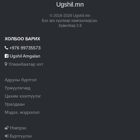
Ugshil.mn
© 2018-2026 Ugshil.mn
Бүх эрх хуулиар хамгаалагдсан.
Хувилбар 2.6
ХОЛБОО БАРИХ
+976 99735573
Ugshil Amgalan
Улаанбаатар хот
Адууны бүртгэл
Үржүүлэгчид
Цахим хээлтүүлэг
Уралдаан
Мэдээ, мэдээлэл
Нэвтрэх
Бүртгүүлэх