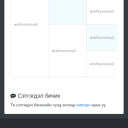
мэдээлэлгүй
мэдээлэлгүй
мэдээлэлгүй
мэдээлэлгүй
мэдээлэлгүй
Сэтгэгдэл бичих
Та сэтгэгдэл бичихийн тулд эхлээд
нэвтэрч
орно уу.