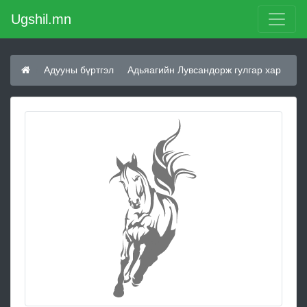
Ugshil.mn
Адууны бүртгэл
Адьяагийн Лувсандорж гулгар хар