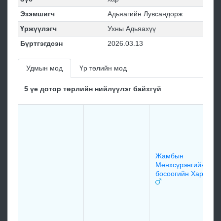
Эзэмшигч
Адьяагийн Лувсандорж
Үржүүлэгч
Ухны Адьяахүү
Бүртгэгдсэн
2026.03.13
Удмын мод
Үр төлийн мод
5 үе дотор төрлийн нийлүүлэг байхгүй
Жамбын
Мөнхсүрэнгийн
босоогийн Хар