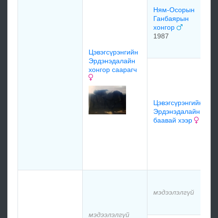
Ням-Осорын
Ганбаярын
хонгор
1987
Цэвэгсүрэнгийн
Эрдэнэдалайн
хонгор саарагч
Цэвэгсүрэнгийн
Эрдэнэдалайн
баавай хээр
мэдээлэлгүй
мэдээлэлгүй