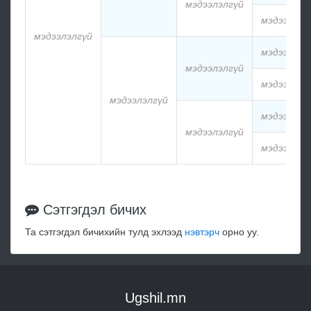
мэдээлэлгүй
мэдээлэлг
мэдээлэлгүй
мэдээлэлг
мэдээлэлгүй
мэдээлэлг
мэдээлэлгүй
мэдээлэлг
мэдээлэлгүй
мэдээлэлг
Сэтгэгдэл бичих
Та сэтгэгдэл бичихийн тулд эхлээд
нэвтэрч
орно уу.
Ugshil.mn