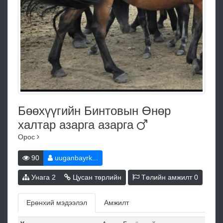
Бөөхүүгийн Бинтовын Өнөр
халтар азарга
азарга
Орос
90
uuganbayrk...
Унага
2
Цусан төрлийн
Төлийн амжилт
0
Ерөнхий мэдээлэл
Амжилт