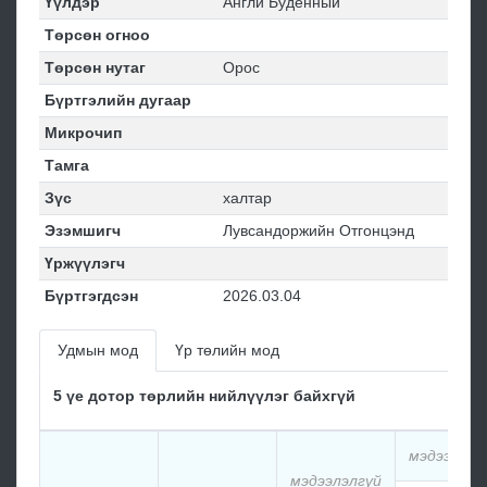
Үүлдэр
Англи Будённый
Төрсөн огноо
Төрсөн нутаг
Орос
Бүртгэлийн дугаар
Микрочип
Тамга
Зүс
халтар
Эзэмшигч
Лувсандоржийн Отгонцэнд
Үржүүлэгч
Бүртгэгдсэн
2026.03.04
Удмын мод
Үр төлийн мод
5 үе дотор төрлийн нийлүүлэг байхгүй
мэдээлэлг
мэдээлэлгүй