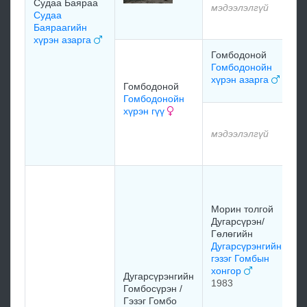
Судаа Баяраа
мэдээлэлгүй
Судаа
Баяраагийн
хүрэн азарга
Гомбодоной
Гомбодонойн
хүрэн азарга
Гомбодоной
Гомбодонойн
хүрэн гүү
мэдээлэлгүй
Морин толгой
Дугарсүрэн/
Гөлөгийн
Дугарсүрэнгийн
гэзэг Гомбын
хонгор
Дугарсүрэнгийн
1983
Гомбосүрэн /
Гэзэг Гомбо