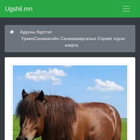
Ugshil.mn
Адууны бүртгэл
ҮржинСанжаагийн Санжаажаргалын Соривт хүрэн
азарга