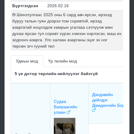
Бүртгэгдсэн
2026.02.16
Ө.Шинэтулгаас 2025 оны 6 сард авч ирсэн, ирэхэд
буруу талын гуян дээрээ том соривтой, ирээд
азаргатай ноцолдож хамрын угалзаа сэтлүүлж мөн
духаа ярсан тул соривт хүрэн хэмээн нэрлэсэн, маш их
зодоонч азарга. Улс халзан азарганы эцэг эх нэг
төрсөн эгч гүүний төл
Удмын мод
Үр төлийн мод
5 үе дотор төрлийн нийлүүлэг байхгүй
Дэндэвийн
дийлдэг
Судаа
Дамдингийн Бор
Баяраагийн
улаан