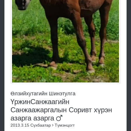
Өлзийхутагийн Шинэтулга
ҮржинСанжаагийн
Санжаажаргалын Соривт хүрэн
азарга
азарга
2013.3.15
Сүхбаатар
Түмэнцогт