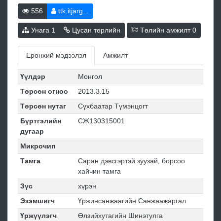
556
ttk.itjarg...
Унага
1
Цусан төрлийн
Төлийн амжилт
0
Ерөнхий мэдээлэл
Амжилт
Үүлдэр
Монгол
Төрсөн огноо
2013.3.15
Төрсөн нутаг
Сүхбаатар Түмэнцогт
Бүртгэлийн
СЖ130315001
дугаар
Микрочип
Тамга
Саран дэвсгэртэй зуузай, борсоо
хайчин тамга
Зүс
хүрэн
Эзэмшигч
Үржинсанжаагийн Санжаажаргал
Үржүүлэгч
Өлзийхутагийн Шинэтулга