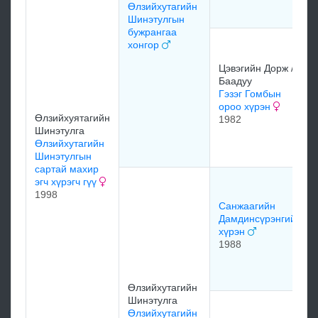
Өлзийхутагийн
Шинэтулгын
бужрангаа
хонгор
Цэвэгийн Дорж /
Баадуу
Гэзэг Гомбын
ороо хүрэн
Өлзийхуятагийн
1982
Шинэтулга
Өлзийхутагийн
Шинэтулгын
сартай махир
эгч хүрэгч гүү
1998
Санжаагийн
Дамдинсүрэнгийн
хүрэн
1988
Өлзийхутагийн
Шинэтулга
Өлзийхутагийн