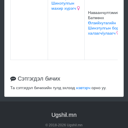
Шинэтулгын
махир хүрэгч
Наваанчүлтэмийн
Батмөнх
Өлзийхутагийн
Шинэтулгын бор
халзагч/улаагч
Сэтгэгдэл бичих
Та сэтгэгдэл бичихийн тулд эхлээд
нэвтэрч
орно уу.
Ugshil.mn
© 2018-2026 Ugshil.mn