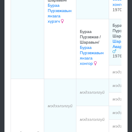
хонгор
Бураа
1970
Пүрэвжавын
янзага
хүрэгч
Бураа
Пүрэвжав 
Бураа
Шаравын/
Пүрэвжав /
Шаравын
Шаравын/
Аваргын 
Бураа
Пүрэвжавын
1976
янзага
хонгор
мэдээлэл
мэдээлэл
мэдээлэлгүй
мэдээлэл
мэдээлэлгүй
мэдээлэл
мэдээлэлгүй
мэдээлэл