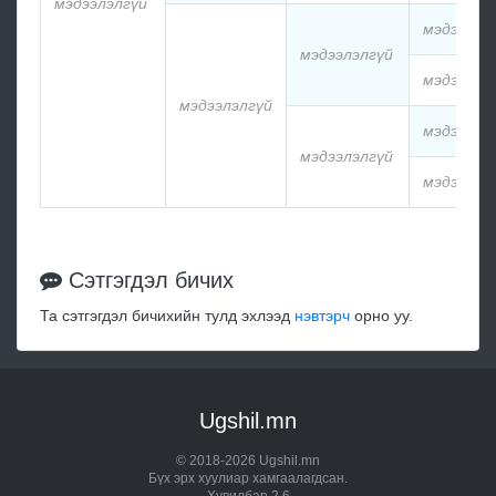
мэдээлэлгүй
мэдээлэл
мэдээлэлгүй
мэдээлэл
мэдээлэлгүй
мэдээлэл
мэдээлэлгүй
мэдээлэл
Сэтгэгдэл бичих
Та сэтгэгдэл бичихийн тулд эхлээд
нэвтэрч
орно уу.
Ugshil.mn
© 2018-2026 Ugshil.mn
Бүх эрх хуулиар хамгаалагдсан.
Хувилбар 2.6