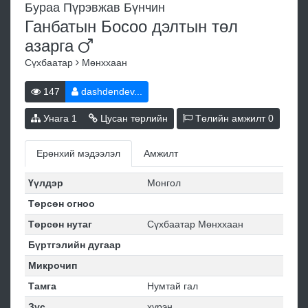
Бураа Пүрэвжав Бүнчин
Ганбатын Босоо дэлтын төл
азарга
Сүхбаатар
Мөнххаан
147
dashdendev...
Унага
1
Цусан төрлийн
Төлийн амжилт
0
Ерөнхий мэдээлэл
Амжилт
Үүлдэр
Монгол
Төрсөн огноо
Төрсөн нутаг
Сүхбаатар Мөнххаан
Бүртгэлийн дугаар
Микрочип
Тамга
Нумтай гал
Зүс
хүрэн