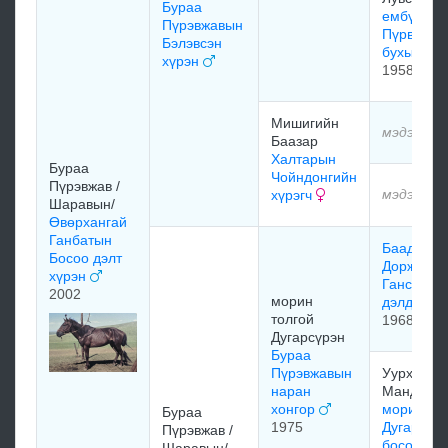
Бураа
ембүү
Пүрэвжавын
Пүрвээги
Бэлэвсэн
бухын хү
хүрэн
1958
Мишигийн
мэдээлэл
Баазар
Халтарын
Бураа
Чойндонгийн
Пүрэвжав /
мэдээлэл
хүрэгч
Шаравын/
Өвөрхангай
Ганбатын
Баадуу
Босоо дэлт
Доржийн/
хүрэн
Гансүхий
2002
морин
дэлдэн х
толгой
1968
Дугарсүрэн
Бураа
Пүрэвжавын
Уурхайн
наран
Мандах
хонгор
морин то
Бураа
1975
Дугарсүр
Пүрэвжав /
босоогий
Шаравын/