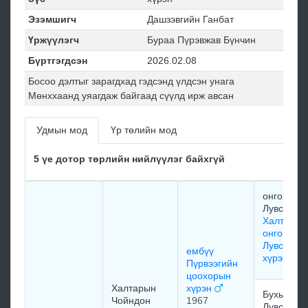
Эзэмшигч
Дашзэвгийн Ганбат
Үржүүлэгч
Бураа Пүрэвжав Бүнчин
Бүртгэгдсэн
2026.02.08
Босоо дэлтыг зарагдхад гэдсэнд үлдсэн унага
Мөнххаанд уяагдаж байгаад сүүлд ирж авсан
Удмын мод
Үр төлийн мод
5 үе дотор төрлийн нийлүүлэг байхгүй
онгон
Лувсанжа
Халтарын
онгон
Лувсанжа
ембүү
хүрэн
Пүрвээгийн
цоохорын
Халтарын
хүрэн
Бухын
Чойндон
1967
Лувсанжа