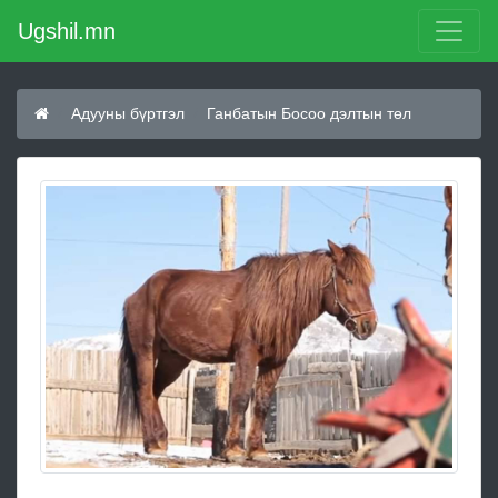
Ugshil.mn
Адууны бүртгэл
Ганбатын Босоо дэлтын төл