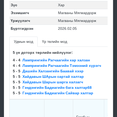
Зүс
Хар
Эзэмшигч
Магваны Мягмардорж
Үржүүлэгч
Магваны Мягмардорж
Бүртгэгдсэн
2026.02.05
Удмын мод
Үр төлийн мод
5 үе доторх төрлийн нийлүүлэг:
4 - 4
Лампрингийн Рагчаагийн хар халзан
4 - 4
Лампрингийн Рагчаагийн Тэмээний хүрэгч
5 - 5
Дашийн Халзангийн Баавай хээр
5 - 5
Хайдавын ШАрын сартай халтар
5 - 5
Хайдавын Шарын шарга халзагч
5 - 5
Гэндэнгийн Бадиагийн бага халтар68
5 - 5
Гэндэнгийн Бадиагийн Сайвар халтар
ГОмб
Ренч
хээр 
Гомбын