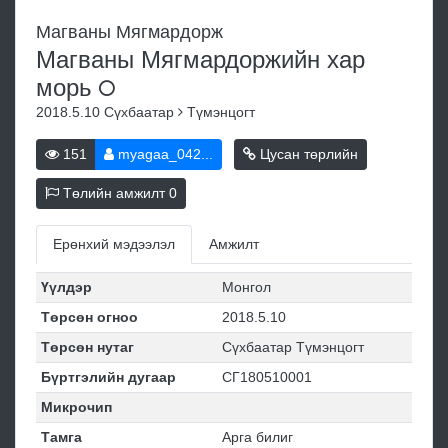
Магваны Мягмардорж
Магваны Мягмардоржийн хар
морь
2018.5.10
Сүхбаатар
Түмэнцогт
151
myagaa_042...
Цусан төрлийн
Төлийн амжилт
0
Ерөнхий мэдээлэл
Амжилт
Үүлдэр
Монгол
Төрсөн огноо
2018.5.10
Төрсөн нутаг
Сүхбаатар Түмэнцогт
Бүртгэлийн дугаар
СГ180510001
Микрочип
Тамга
Арга билиг