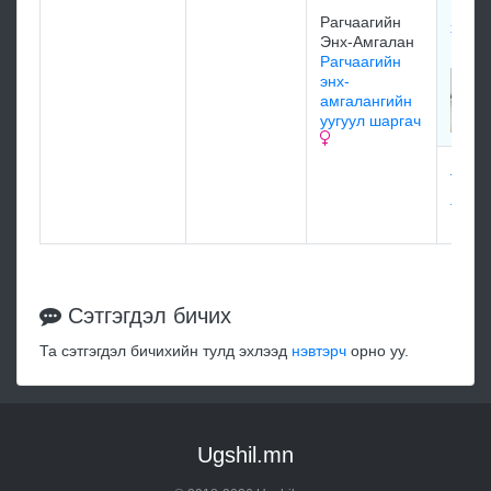
Рагча
Рагчаагийн
халз
Энх-Амгалан
1977
Рагчаагийн
энх-
амгалангийн
уугуул шаргач
Ламп
Рагча
Тэмэ
Сэтгэгдэл бичих
Та сэтгэгдэл бичихийн тулд эхлээд
нэвтэрч
орно уу.
Ugshil.mn