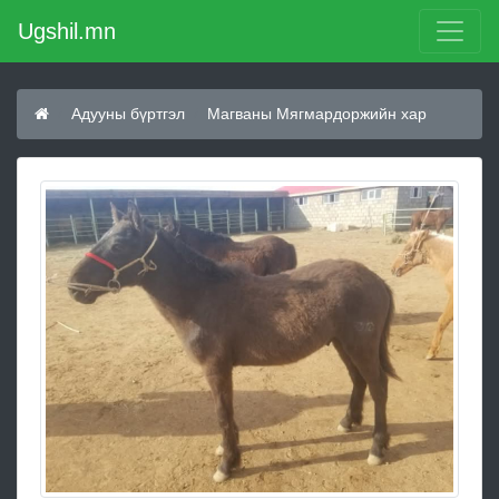
Ugshil.mn
Адууны бүртгэл
Магваны Мягмардоржийн хар