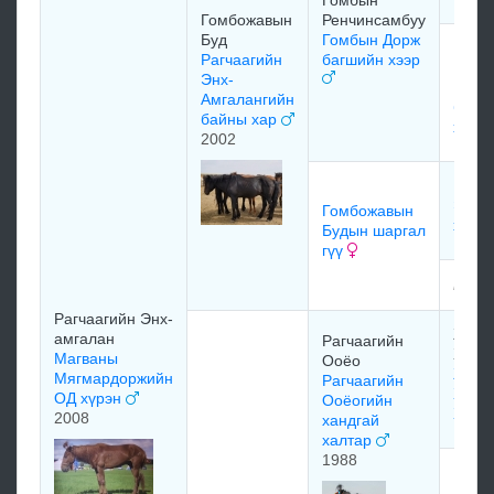
Гомбожавын
Ренчинсамбуу
Буд
Гомбын Дорж
Гомб
Рагчаагийн
багшийн хээр
Ренч
Энх-
Гомб
Амгалангийн
багши
байны хар
хээр
2002
Чүлт
Энэб
Гомбожавын
халз
Будын шаргал
гүү
мэдэ
Рагчаагийн Энх-
Жамь
амгалан
Рагчаагийн
Хад-
Магваны
Ооёо
Жамь
Мягмардоржийн
Рагчаагийн
Хад-
ОД хүрэн
Ооёогийн
Хада
2008
хандгай
халтар
1988
Ням-
Рагча