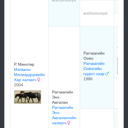
мэдэ
мэдээлэлгүй
мэдэ
Цэвэ
Халз
Тэрб
1977
Рагчаагийн
Ооёо
Рагчаагийн
Р, Мөнхтөр
Ооёогийн
Магваны
гуурст хээр
Мягмардоржийн
1986
Хар халзагч
Рагча
2004
Ооёо
Рагчаагийн
баав
Энх-
хээр
Амгалан
Рагчаагийн
Энх-
Лувс
Амгалангийн
Шагж
халиугч
Ламп