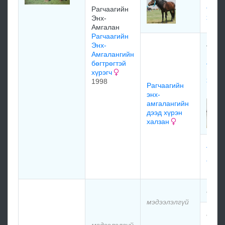
Ооёо
Рагчаагийн
хээр
Энх-
Амгалан
Рагчаагийн
Лувс
Энх-
Шагж
Амгалангийн
Ламп
бөгтрөгтэй
Рагча
хүрэгч
халз
1998
Рагчаагийн
1977
энх-
амгалангийн
дээд хүрэн
халзан
Ламп
Рагча
Тэмэ
мэдэ
мэдээлэлгүй
мэдэ
мэдээлэлгүй