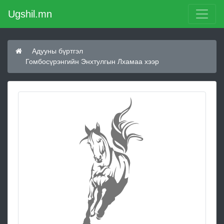
Ugshil.mn
Адууны бүртгэл
Гомбосүрэнгийн Энхтулгын Лхамаа хээр