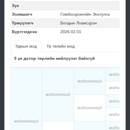
Зүс
Эзэмшигч
Гомбосүрэнгийн Энхтулга
Үржүүлэгч
Болдын Лхамсүрэн
Бүртгэгдсэн
2026.02.01
Удмын мод
Үр төлийн мод
5 үе дотор төрлийн нийлүүлэг байхгүй
мэдээлэлг
мэдээлэлгүй
мэдээлэлг
мэдээлэлгүй
мэдээлэлг
мэдээлэлгүй
мэдээлэлг
мэдээлэлгүй
мэдээлэлг