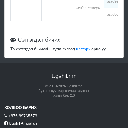
мэдээлэлг
мэдээлэлгүй
мэдээлэлг
Сэтгэгдэл бичих
Та сэтгэгдэл бичихийн тулд эхлээд
нэвтэрч
орно уу.
Ugshil.mn
© 2018-2026 Ugshil.mn
Бүх эрх хуулиар хамгаалагдсан.
Хувилбар 2.6
ХОЛБОО БАРИХ
+976 99735573
Ugshil Amgalan