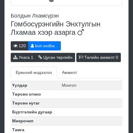
Болдын Лхамсүрэн
Гомбосүрэнгийн Энхтулгын
Лхамаа хээр
азарга
120
buir.sodba...
Унага
1
Цусан төрлийн
Төлийн амжилт
0
Ерөнхий мэдээлэл
Амжилт
Үүлдэр
Монгол
Төрсөн огноо
Төрсөн нутаг
Бүртгэлийн дугаар
Микрочип
Тамга