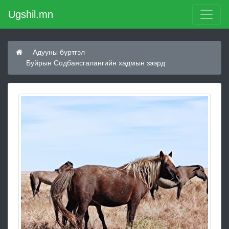
Ugshil.mn
Адууны бүртгэл
Буйрын Содбаясгалангийн хадмын зээрд