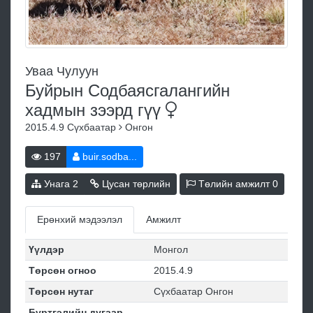
Уваа Чулуун
Буйрын Содбаясгалангийн
хадмын зээрд
гүү
2015.4.9
Сүхбаатар
Онгон
197
buir.sodba...
Унага
2
Цусан төрлийн
Төлийн амжилт
0
Ерөнхий мэдээлэл
Амжилт
Үүлдэр
Монгол
Төрсөн огноо
2015.4.9
Төрсөн нутаг
Сүхбаатар Онгон
Бүртгэлийн дугаар