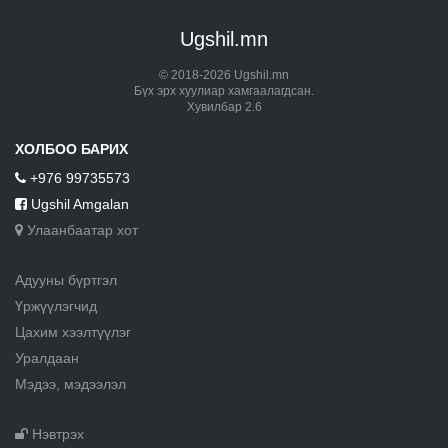
Ugshil.mn
© 2018-2026 Ugshil.mn
Бүх эрх хуулиар хамгаалагдсан.
Хувилбар 2.6
ХОЛБОО БАРИХ
+976 99735573
Ugshil Amgalan
Улаанбаатар хот
Адууны бүртгэл
Үржүүлэгчид
Цахим хээлтүүлэг
Уралдаан
Мэдээ, мэдээлэл
Нэвтрэх