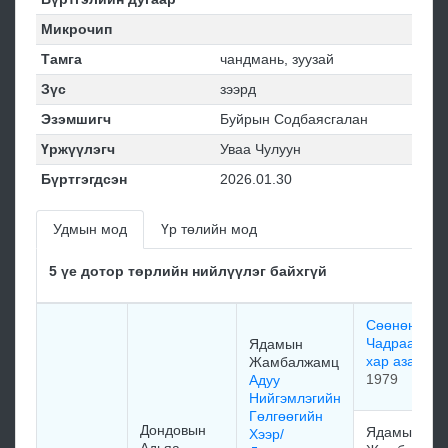
Микрочип
Тамга
чандмань, зуузай
Зүс
зээрд
Эзэмшигч
Буйрын Содбаясгалан
Үржүүлэгч
Уваа Чулуун
Бүртгэгдсэн
2026.01.30
Удмын мод
Үр төлийн мод
5 үе дотор төрлийн нийлүүлэг байхгүй
Сөөнөн
Чадраабал
Ядамын
хар азарга
Жамбалжамц
1979
Адуу
Нийгэмлэгийн
Гөлгөөгийн
Дондовын
Ядамын
Хээр/
Адьяа