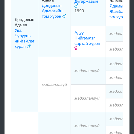
Жамбалжам
Дугаржавын
Дондовын
Ядамын
Адьяагийн
1990
Жамбалжам
том хүрэн
эгч хүрэгч
Дондовын
Адъяа
Ува
Адуу
мэдээлэлгү
Чулууны
Нийгэмлэг
нийгэмлэг
сартай хүрэн
хүрэн
мэдээлэлгү
мэдээлэлгү
мэдээлэлгүй
мэдээлэлгү
мэдээлэлгүй
мэдээлэлгү
мэдээлэлгүй
мэдээлэлгү
мэдээлэлгү
мэдээлэлгүй
мэдээлэлгү