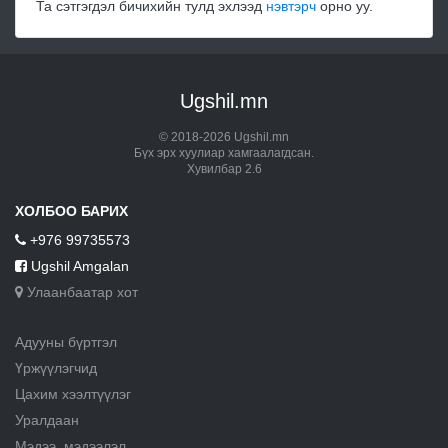
Та сэтгэгдэл бичихийн тулд эхлээд
нэвтэрч
орно уу.
Ugshil.mn
© 2018-2026 Ugshil.mn
Бүх эрх хуулиар хамгаалагдсан.
Хувилбар 2.6
ХОЛБОО БАРИХ
+976 99735573
Ugshil Amgalan
Улаанбаатар хот
Адууны бүртгэл
Үржүүлэгчид
Цахим хээлтүүлэг
Уралдаан
Мэдээ, мэдээлэл