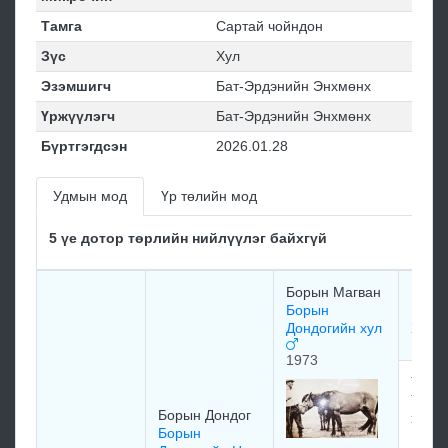
Тамга
Сартай чойндон
Зүс
Хул
Эзэмшигч
Бат-Эрдэнийн Энхмөнх
Үржүүлэгч
Бат-Эрдэнийн Энхмөнх
Бүртгэгдсэн
2026.01.28
Удмын мод
Үр төлийн мод
5 үе дотор төрлийн нийлүүлэг байхгүй
Борын Магван
Боры
Борын
Боры
Дондогийн хул
Халт
1973
Тууш
Тогоо
Борын Дондог
хула
Борын