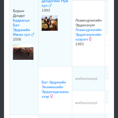
Дондогийн Нум
хул
Миши
1993
Борын
Чойн
Дондог
Магв
Бадиагын
Лхамсүрэнгийн
хээр
Бат-
Эрдэнэхуяг
1974
Эрдэнийн
Лхамсүрэнгийн
Өвгөн хул
Эрдэнэхуягийн
2006
хээрэгч
Лхам
1983
Лхам
Лхам
Лхам
мөнг
мэдэ
мэдээлэлгүй
Бат-Эрдэнийн
мэдэ
Энхмөнхийн
Эрдэнэцагааны
хээр
мэдэ
мэдээлэлгүй
мэдэ