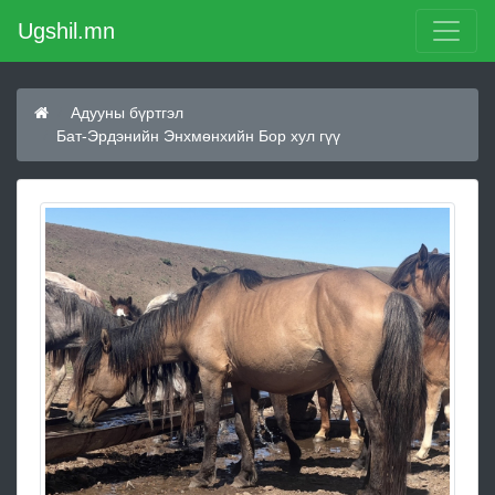
Ugshil.mn
Адууны бүртгэл
Бат-Эрдэнийн Энхмөнхийн Бор хул гүү