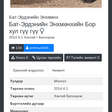
Бат-Эрдэнийн Энхмөнх
Бат-Эрдэнийн Энхмөнхийн Бор
хул гүү
гүү
2014.4.1
Хэнтий
Батноров
134
enhmunh04...
Унага
0
Цусан төрлийн
Төлийн амжилт
0
Ерөнхий мэдээлэл
Амжилт
Үүлдэр
Монгол
Төрсөн огноо
2014.4.1
Төрсөн нутаг
Хэнтий Батноров
Бүртгэлийн дугаар
Микрочип