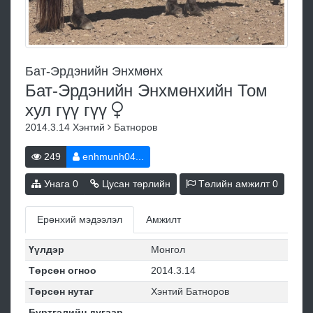
Бат-Эрдэнийн Энхмөнх
Бат-Эрдэнийн Энхмөнхийн Том
хул гүү
гүү
2014.3.14
Хэнтий
Батноров
249
enhmunh04...
Унага
0
Цусан төрлийн
Төлийн амжилт
0
Ерөнхий мэдээлэл
Амжилт
Үүлдэр
Монгол
Төрсөн огноо
2014.3.14
Төрсөн нутаг
Хэнтий Батноров
Бүртгэлийн дугаар