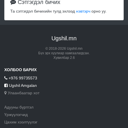
Сэтгэгдэл бичих
Та сэтгэгдэл бичихийн тулд эхлээд
нэвтэрч
орно уу.
Ugshil.mn
© 2018-2026 Ugshil.mn
Бүх эрх хуулиар хамгаалагдсан.
Хувилбар 2.6
ХОЛБОО БАРИХ
+976 99735573
Ugshil Amgalan
Улаанбаатар хот
Адууны бүртгэл
Үржүүлэгчид
Цахим хээлтүүлэг