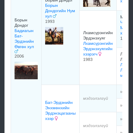
Борын Дондог
хулаг
Борын
Дондогийн Нум
хул
Миши
Борын
1993
Чойнп
Дондог
Магва
Бадиагын
Лхамсүрэнгийн
хээр
Бат-
Эрдэнэхуяг
1974
Эрдэнийн
Лхамсүрэнгийн
Өвгөн хул
Эрдэнэхуягийн
хээрэгч
Лхамж
2006
1983
Лхамс
Лхамж
Лхамс
мөнгө
мэдээ
мэдээлэлгүй
Бат-Эрдэнийн
мэдээ
Энхмөнхийн
Эрдэнэцагааны
хээр
мэдээ
мэдээлэлгүй
мэдээ