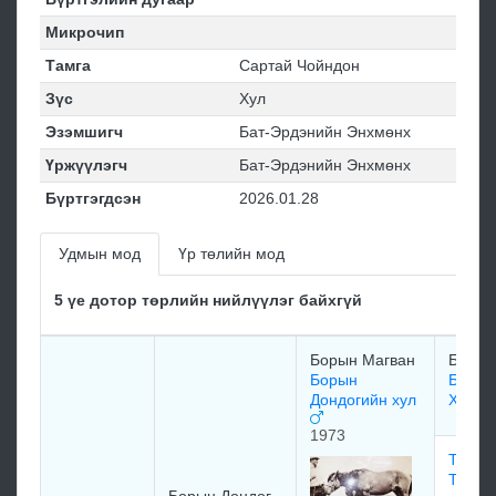
Микрочип
Тамга
Сартай Чойндон
Зүс
Хул
Эзэмшигч
Бат-Эрдэнийн Энхмөнх
Үржүүлэгч
Бат-Эрдэнийн Энхмөнх
Бүртгэгдсэн
2026.01.28
Удмын мод
Үр төлийн мод
5 үе дотор төрлийн нийлүүлэг байхгүй
Борын Магван
Борын
Борын
Борын
Дондогийн хул
Халта
1973
Тууша
Тогоо