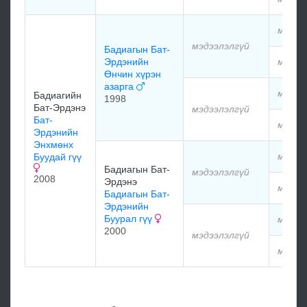
мэдээ
мэдээлэлгүй
Бадиагын Бат-
Эрдэнийн
мэдээ
Өнчин хүрэн
азарга
мэдээ
Бадиагийн
1998
Бат-Эрдэнэ
мэдээлэлгүй
Бат-
мэдээ
Эрдэнийн
Энхмөнх
мэдээ
Буудай гүү
Бадиагын Бат-
мэдээлэлгүй
2008
Эрдэнэ
мэдээ
Бадиагын Бат-
Эрдэнийн
Буурал гүү
мэдээ
2000
мэдээлэлгүй
мэдээ