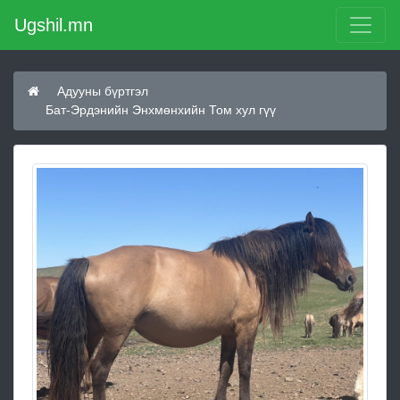
Ugshil.mn
Адууны бүртгэл
Бат-Эрдэнийн Энхмөнхийн Том хул гүү