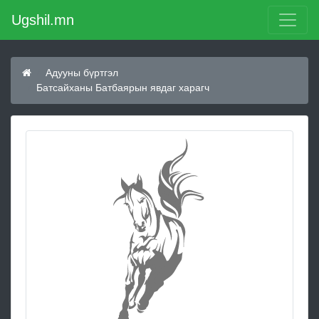
Ugshil.mn
Адууны бүртгэл
Батсайханы Батбаярын явдаг харагч