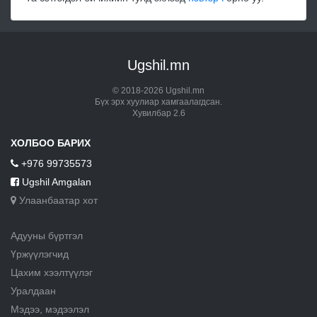
Ugshil.mn
© 2018-2026 Ugshil.mn
Бүх эрх хуулиар хамгаалагдсан.
Хувилбар 2.6
ХОЛБОО БАРИХ
+976 99735573
Ugshil Amgalan
Улаанбаатар хот
Адууны бүртгэл
Үржүүлэгчид
Цахим хээлтүүлэг
Уралдаан
Мэдээ, мэдээлэл