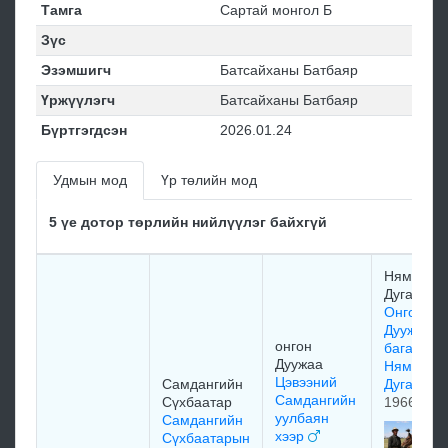
Тамга
Сартай монгол Б
Зүс
Эзэмшигч
Батсайханы Батбаяр
Үржүүлэгч
Батсайханы Батбаяр
Бүртгэгдсэн
2026.01.24
Удмын мод
Үр төлийн мод
5 үе дотор төрлийн нийлүүлэг байхгүй
Нямын
Дугаржав
Онгон
Дуужааги
онгон
бага хээр
Дуужаа
Нямын
Цэвээний
Самдангийн
Дугаржа
Самдангийн
Сүхбаатар
1966
уулбаян
Самдангийн
хээр
Сүхбаатарын