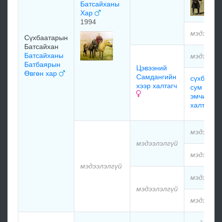
Батсайханы
Хар
1994
мэдээлэл
Сүхбаатарын
Батсайхан
Батсайханы
мэдээлэл
Батбаярын
Цэвээний
Өвгөн хар
Самдангийн
сүхбаата
хээр халтагч
сум бага
эмчийн
халтагч
мэдээлэл
мэдээлэлгүй
мэдээлэл
мэдээлэлгүй
мэдээлэл
мэдээлэлгүй
мэдээлэл