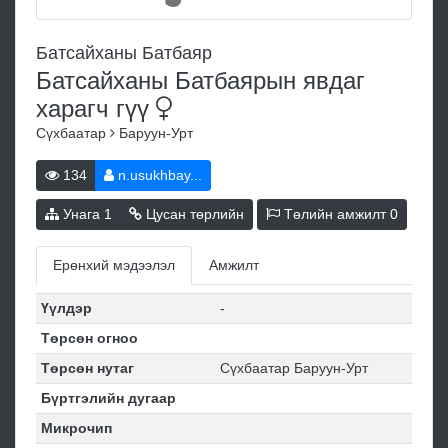
Батсайханы Батбаяр
Батсайханы Батбаярын явдаг
харагч
гүү
Сүхбаатар
Баруун-Урт
134
n.usukhbay...
Унага
1
Цусан төрлийн
Төлийн амжилт
0
Ерөнхий мэдээлэл
Амжилт
Үүлдэр
-
Төрсөн огноо
Төрсөн нутаг
Сүхбаатар Баруун-Урт
Бүртгэлийн дугаар
Микрочип