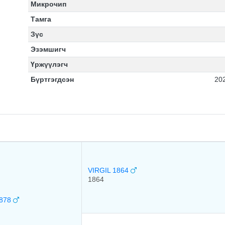
Микрочип
Тамга
Зүс
Эзэмшигч
Үржүүлэгч
Бүртгэгдсэн
20
VIRGIL 1864
1864
878