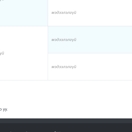
мэдээлэлгүй
мэдээлэлгүй
үй
мэдээлэлгүй
 уу.