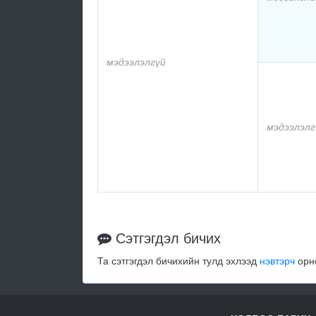
мэдээлэлгүй
мэдээлэлг
Сэтгэгдэл бичих
Та сэтгэгдэл бичихийн тулд эхлээд
нэвтэрч
орно