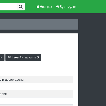
Нэвтрэх
Бүртгүүлэх
йн
Төлийн амжилт
0
гли цэвэр цусны
ерик