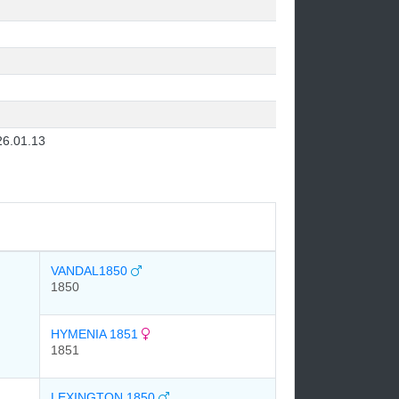
26.01.13
VANDAL1850
1850
HYMENIA 1851
1851
LEXINGTON 1850