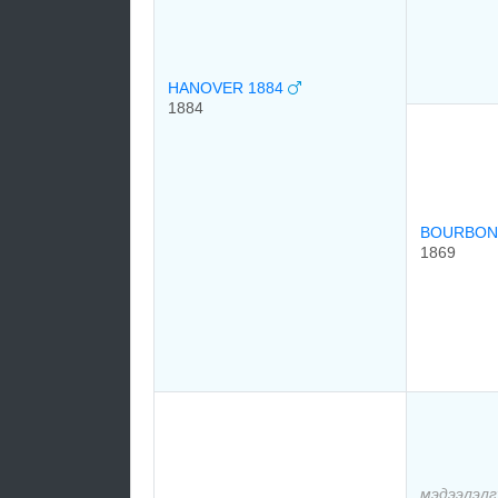
HANOVER 1884
1884
BOURBON
1869
мэдээлэлг