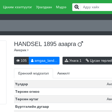
Цахим хээлтүүлэг
Уралдаан
Мэдээ
HANDSEL 1895
азарга
Америк
105
amgaa_land...
Унага
1
Цусан төрли
Ерөнхий мэдээлэл
Амжилт
Үүлдэр
Ан
Төрсөн огноо
Төрсөн нутаг
Ам
Бүртгэлийн дугаар