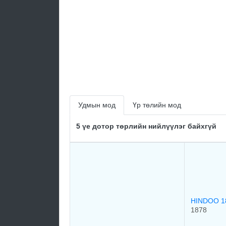
Удмын мод
Үр төлийн мод
5 үе дотор төрлийн нийлүүлэг байхгүй
HINDOO 1
1878