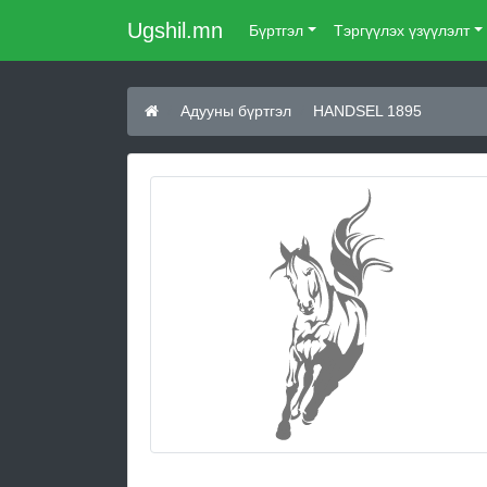
Ugshil.mn
Бүртгэл
Тэргүүлэх үзүүлэлт
Адууны бүртгэл
HANDSEL 1895