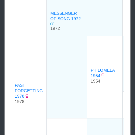
195
195
MESSENGER
OF SONG 1972
1972
Тюд
Мин
(Tud
Mins
194
PHILOMELA
1954
1954
PAST
FORGETTING
1978
PET
1978
194
194
HIL
195