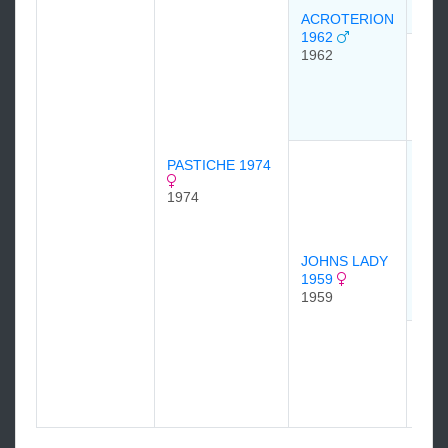
195
ACROTERION
1962
1962
STA
FRI
195
195
При
PASTICHE 1974
(Pri
1974
Joh
195
JOHNS LADY
1959
1959
LAD
BOS
194
194