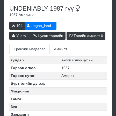
UNDENIABLY 1987
гүү
1987
Америк
104
amgaa_land...
Унага
1
Цусан төрлийн
Төлийн амжилт
0
Ерөнхий мэдээлэл
Амжилт
Үүлдэр
Англи цэвэр цусны
Төрсөн огноо
1987..
Төрсөн нутаг
Америк
Бүртгэлийн дугаар
Микрочип
Тамга
Зүс
Эзэмшигч