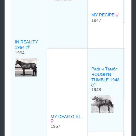
(Dis
193
193
MY RECIPE
1947
PER
193
IN REALITY
1964
1964
Фри
Олл
For 
Раф н Тамбл
194
ROUGH'N
TUMBLE 1948
1948
Рау
(Ro
194
MY DEAR GIRL
194
1957