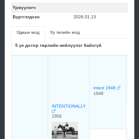
Үржүүлэгч
Бүртгэгдсэн
2026.01.13
Удмын мод
Үр төлийн мод
5 үе дотор төрлийн нийлүүлэг байхгүй
Уор
War 
193
intent 1948
1948
INTENTIONALLY
Лиз 
F)
1956
193
Диc