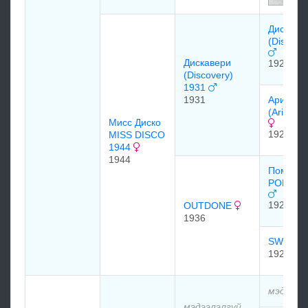
Диcплэй
(Display
Диcкавеpи
1923
(Discovery)
1931
1931
Аpиадна
(Ariadne
Мисс Диско
1926
MISS DISCO
1944
1944
Помпей
POMPEY
1923
OUTDONE
1936
SWEEP 
1926
мэдээлэ
мэдээлэлгүй