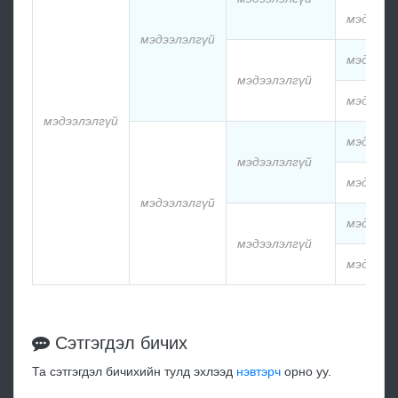
мэдээлэ
мэдээлэлгүй
мэдээлэ
мэдээлэлгүй
мэдээлэ
мэдээлэлгүй
мэдээлэ
мэдээлэлгүй
мэдээлэ
мэдээлэлгүй
мэдээлэ
мэдээлэлгүй
мэдээлэ
Сэтгэгдэл бичих
Та сэтгэгдэл бичихийн тулд эхлээд
нэвтэрч
орно уу.