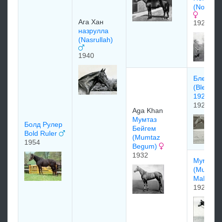
(Nogara)
Ага Хан
1928
назрулла
(Nasrullah)
1940
Бленхей
(Blenhei
1927)
1927
Aga Khan
Mумтаз
Болд Рулер
Бeйгeм
Bold Ruler
(Mumtaz
1954
Begum)
1932
Мумтаз 
(Mumtaz
Mahal)
1921