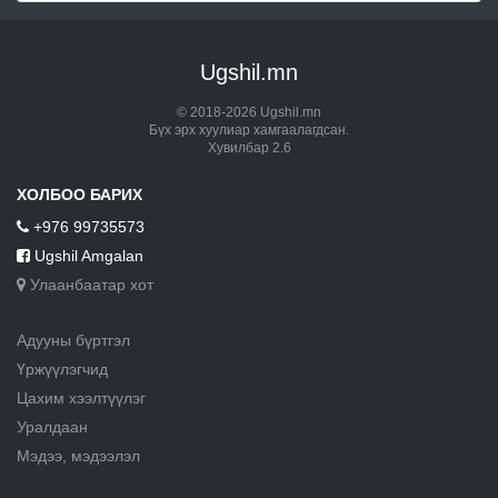
Ugshil.mn
© 2018-2026 Ugshil.mn
Бүх эрх хуулиар хамгаалагдсан.
Хувилбар 2.6
ХОЛБОО БАРИХ
+976 99735573
Ugshil Amgalan
Улаанбаатар хот
Адууны бүртгэл
Үржүүлэгчид
Цахим хээлтүүлэг
Уралдаан
Мэдээ, мэдээлэл