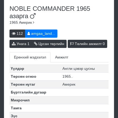
NOBLE COMMANDER 1965
азарга
1965
Америк
112
amgaa_land...
Унага
1
Цусан төрлийн
Төлийн амжилт
0
Ерөнхий мэдээлэл
Амжилт
Үүлдэр
Англи цэвэр цусны
Төрсөн огноо
1965..
Төрсөн нутаг
Америк
Бүртгэлийн дугаар
Микрочип
Тамга
Зүс