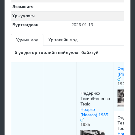
Эзэмшигч
Үржүүлэгч
Бүртгэгдсэн
2026.01.13
Удмын мод
Үр төлийн мод
5 үе дотор төрлийн нийлүүлэг байхгүй
Фарос
(Pharos)
1920
Федерико
Тезио/Federico
Tesio
Неарко
(Nearco) 1935
Федерик
Тезио/Fe
1935
Tesio
Ногара