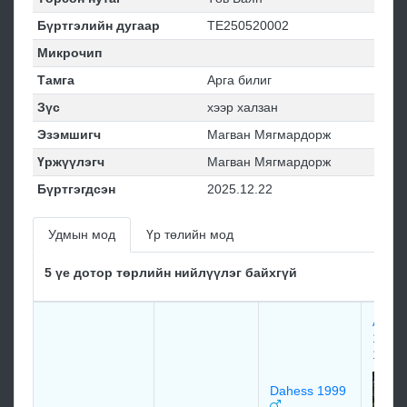
Бүртгэлийн дугаар
ТЕ250520002
Микрочип
Тамга
Арга билиг
Зүс
хээр халзан
Эзэмшигч
Магван Мягмардорж
Үржүүлэгч
Магван Мягмардорж
Бүртгэгдсэн
2025.12.22
Удмын мод
Үр төлийн мод
5 үе дотор төрлийн нийлүүлэг байхгүй
Амер
1984
1984
Dahess 1999