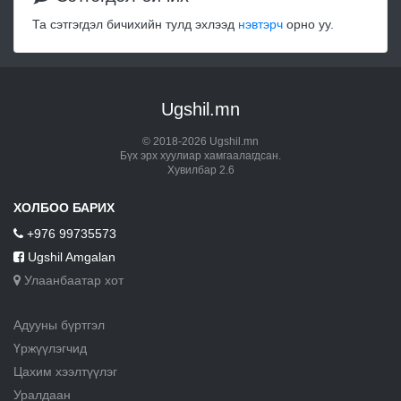
Та сэтгэгдэл бичихийн тулд эхлээд
нэвтэрч
орно уу.
Ugshil.mn
© 2018-2026 Ugshil.mn
Бүх эрх хуулиар хамгаалагдсан.
Хувилбар 2.6
ХОЛБОО БАРИХ
+976 99735573
Ugshil Amgalan
Улаанбаатар хот
Адууны бүртгэл
Үржүүлэгчид
Цахим хээлтүүлэг
Уралдаан