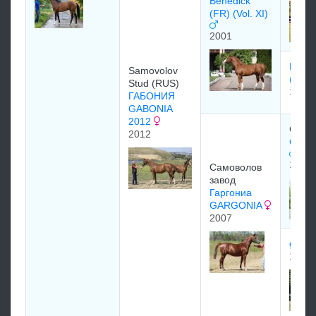
Benedick
(FR) (Vol. XI)
2001
БЕАТ
Samovolov
(GB)
Stud (RUS)
1986
ГАБОНИЯ
GABONIA
2012
Само
2012
Gangu
1998
Самоволов
завод
Гаргониа
GARGONIA
2007
gard
1999