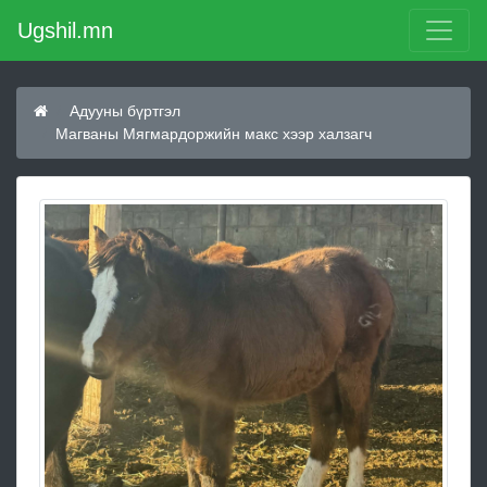
Ugshil.mn
Адууны бүртгэл
Магваны Мягмардоржийн макс хээр халзагч