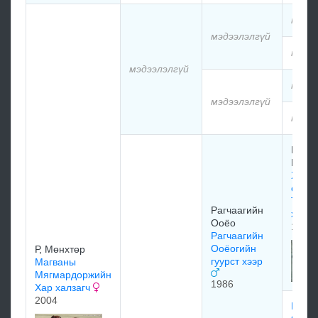
мэдэ
мэдээлэлгүй
мэдэ
мэдээлэлгүй
мэдэ
мэдээлэлгүй
мэдэ
Цэвэ
Бямб
Халза
өндө
Тэрб
Рагчаагийн
хээр
Ооёо
1977
Рагчаагийн
Ооёогийн
Р, Мөнхтөр
гуурст хээр
Магваны
Мягмардоржийн
1986
Хар халзагч
2004
Рагча