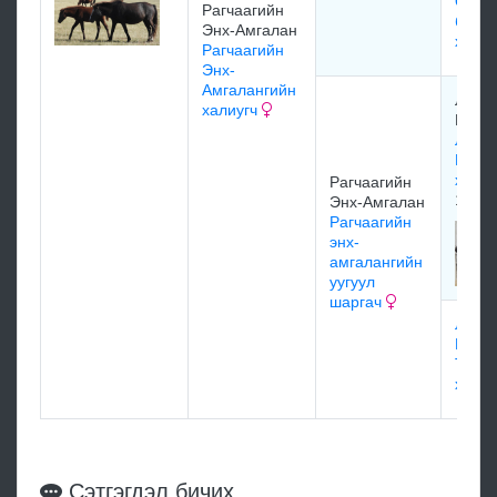
Ооёо
Рагчаагийн
баава
Энх-Амгалан
хээрэ
Рагчаагийн
Энх-
Амгалангийн
Лувса
халиугч
Шагж
Ламп
Рагча
хар х
Рагчаагийн
1977
Энх-Амгалан
Рагчаагийн
энх-
амгалангийн
уугуул
шаргач
Ламп
Рагча
Тэмэ
хүрэг
Сэтгэгдэл бичих