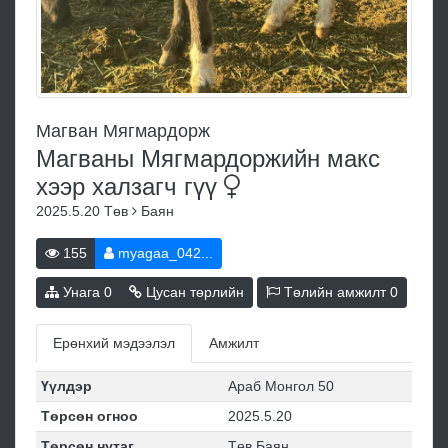
Магван Мягмардорж
Магваны Мягмардоржийн макс
хээр халзагч
гүү
2025.5.20
Төв
Баян
155
myagaa_042...
Унага
0
Цусан төрлийн
Төлийн амжилт
0
Ерөнхий мэдээлэл
Амжилт
Үүлдэр
Араб Монгол 50
Төрсөн огноо
2025.5.20
Төрсөн нутаг
Төв Баян