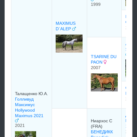
1999
Danie
Cass
MAXIMUS
1984
D`ALEP
Аль С
SAKB
TSARINE DU
PAON
2007
Giulia
Paon
Taлaщeнко Ю.А.
1994
Голливуд
Максимус
Hollywood
Дорма
Maximus 2021
Dorm
Ниархос С
2021
1984
(FRA)
1984
БЕНЕДИКК